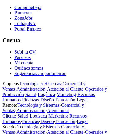
Computrabajo
Bumeran
ZonaJobs
TrabajoBA
Portal Empleo
Cuenta
Subí tu CV
Para vos
Mi cuenta
Quiénes somos
Sugerencias / reportar error
Empleos
Tecnología y Sistemas
·
Comercial y
Ventas
·
Administración
·
Atención al Cliente
·
Operarios y
Producción
·
Salud
·
Logística
·
Marketing
·
Recursos
Humanos
·
Finanzas
·
Diseño
·
Educación
·
Legal
Remoto
Tecnología y Sistemas
·
Comercial y
Ventas
·
Administración
·
Atención al
Cliente
·
Salud
·
Logística
·
Marketing
·
Recursos
Humanos
·
Finanzas
·
Diseño
·
Educación
·
Legal
Sueldos
Tecnología y Sistemas
·
Comercial y
Ventas
·
Administración
·
Atención al Cliente
·
Operarios y