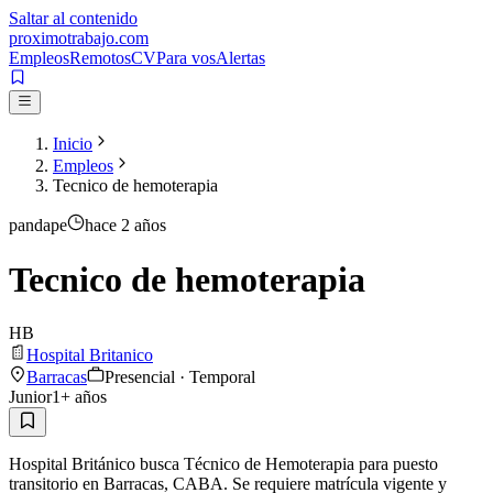
Saltar al contenido
proximotrabajo
.com
Empleos
Remotos
CV
Para vos
Alertas
Inicio
Empleos
Tecnico de hemoterapia
pandape
hace 2 años
Tecnico de hemoterapia
HB
Hospital Britanico
Barracas
Presencial · Temporal
Junior
1
+ años
Hospital Británico busca Técnico de Hemoterapia para puesto
transitorio en Barracas, CABA. Se requiere matrícula vigente y