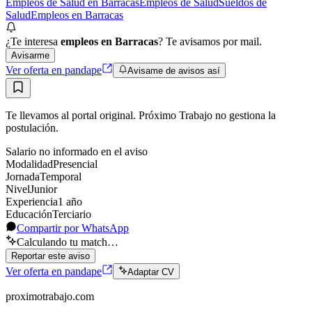
Empleos de Salud en Barracas
Empleos de Salud
Sueldos de
Salud
Empleos en Barracas
¿Te interesa
empleos en Barracas
? Te avisamos por mail.
Avisarme
Ver oferta en pandape
Avisame de avisos así
Te llevamos al portal original. Próximo Trabajo no gestiona la
postulación.
Salario no informado en el aviso
Modalidad
Presencial
Jornada
Temporal
Nivel
Junior
Experiencia
1
año
Educación
Terciario
Compartir por WhatsApp
Calculando tu match…
Reportar este aviso
Ver oferta en pandape
Adaptar CV
proximotrabajo
.com