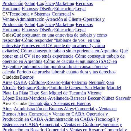
Producción
·
Salud
·
Logística
·
Marketing
·
Recursos
Humanos
·
Finanzas
·
Diseño
·
Educación
·
Legal
CV
Tecnología y Sistemas
·
Comercial y
Ventas
·
Administración
·
Atención al Cliente
·
Operarios y
Producción
·
Salud
·
Logística
·
Marketing
·
Recursos
Humanos
·
Finanzas
·
Diseño
·
Educación
·
Legal
Guías
Qué preguntan en una entrevista de trabajo y cómo
responder
·
Cómo responder “hablame de vos” en una
entrevista
·
Errores en el CV que te dejan afuera (y cómo
evitarlos)
·
Cómo conseguir trabajo sin experiencia en Argentina
·
Qué
poner en el CV si no tenés experiencia
·
Cómo conseguir trabajo de
operario en Argentina
·
Cómo se calcula el aguinaldo (SAC) en
Argentina
·
Indemnización por despido sin causa: cómo se
calcula
·
Período de prueba laboral: cuánto dura y tus derechos
Ciudades
Buenos
Aires
·
CABA
·
Córdoba
·
Rosario
·
Pilar
·
Palermo
·
Neuquén
·
San
Nicolás
·
Belgrano
·
Retiro
·
Partido de General San Martín
·
Mar del
Plata
·
La Plata
·
Tigre
·
San Miguel de Tucumán
·
Vicente
López
·
Ezeiza
·
Mendoza
·
Avellaneda
·
Barracas
·
Beccar
·
Núñez
·
Saavedr
Área × ciudad
Tecnología y Sistemas en Buenos
Aires
·
Administración en Buenos Aires
·
Comercial y Ventas en
Buenos Aires
·
Comercial y Ventas en CABA
·
Operarios y
Producción en CABA
·
Administración en CABA
·
Tecnología y
Sistemas en CABA
·
Comercial y Ventas en Córdoba
·
Operarios y
Producción en Rosario
·
Comercial y Ventas en Rosario
·
Comercial y