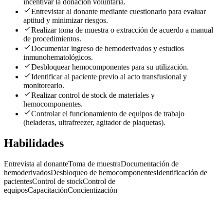
incentivar la donación voluntaria.
Entrevistar al donante mediante cuestionario para evaluar
aptitud y minimizar riesgos.
Realizar toma de muestra o extracción de acuerdo a manual
de procedimientos.
Documentar ingreso de hemoderivados y estudios
inmunohematológicos.
Desbloquear hemocomponentes para su utilización.
Identificar al paciente previo al acto transfusional y
monitorearlo.
Realizar control de stock de materiales y
hemocomponentes.
Controlar el funcionamiento de equipos de trabajo
(heladeras, ultrafreezer, agitador de plaquetas).
Habilidades
Entrevista al donante
Toma de muestra
Documentación de
hemoderivados
Desbloqueo de hemocomponentes
Identificación de
pacientes
Control de stock
Control de
equipos
Capacitación
Concientización