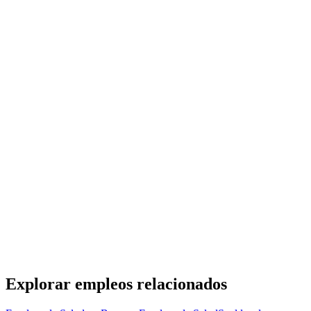
Tecnico/a practicas cardiologicas
Hospital Britanico
· Barracas
Presencial
·
hace 3 meses
Presencial
Sin sueldo
hace 3 meses
Enfermero/a de endoscopía
Hospital Britanico
· Barracas
Presencial
·
hace 3 meses
Presencial
Sin sueldo
hace 3 meses
Explorar empleos relacionados