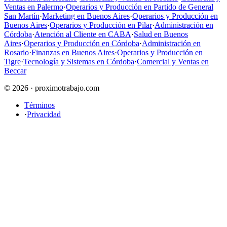
Ventas en Palermo
·
Operarios y Producción en Partido de General
San Martín
·
Marketing en Buenos Aires
·
Operarios y Producción en
Buenos Aires
·
Operarios y Producción en Pilar
·
Administración en
Córdoba
·
Atención al Cliente en CABA
·
Salud en Buenos
Aires
·
Operarios y Producción en Córdoba
·
Administración en
Rosario
·
Finanzas en Buenos Aires
·
Operarios y Producción en
Tigre
·
Tecnología y Sistemas en Córdoba
·
Comercial y Ventas en
Beccar
© 2026 · proximotrabajo.com
Términos
·
Privacidad