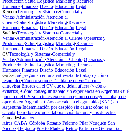
Producción
·
Salud
·
Logística
·
Marketing
·
Recursos
Humanos
·
Finanzas
·
Diseño
·
Educación
·
Legal
Remoto
Tecnología y Sistemas
·
Comercial y
Ventas
·
Administración
·
Atención al
Cliente
·
Salud
·
Logística
·
Marketing
·
Recursos
Humanos
·
Finanzas
·
Diseño
·
Educación
·
Legal
Sueldos
Tecnología y Sistemas
·
Comercial y
Ventas
·
Administración
·
Atención al Cliente
·
Operarios y
Producción
·
Salud
·
Logística
·
Marketing
·
Recursos
Humanos
·
Finanzas
·
Diseño
·
Educación
·
Legal
CV
Tecnología y Sistemas
·
Comercial y
Ventas
·
Administración
·
Atención al Cliente
·
Operarios y
Producción
·
Salud
·
Logística
·
Marketing
·
Recursos
Humanos
·
Finanzas
·
Diseño
·
Educación
·
Legal
Guías
Qué preguntan en una entrevista de trabajo y cómo
responder
·
Cómo responder “hablame de vos” en una
entrevista
·
Errores en el CV que te dejan afuera (y cómo
evitarlos)
·
Cómo conseguir trabajo sin experiencia en Argentina
·
Qué
poner en el CV si no tenés experiencia
·
Cómo conseguir trabajo de
operario en Argentina
·
Cómo se calcula el aguinaldo (SAC) en
Argentina
·
Indemnización por despido sin causa: cómo se
calcula
·
Período de prueba laboral: cuánto dura y tus derechos
Ciudades
Buenos
Aires
·
CABA
·
Córdoba
·
Rosario
·
Palermo
·
Pilar
·
Neuquén
·
San
Nicolás
·
Belgrano
·
Puerto Madero
·
Retiro
·
Partido de General San