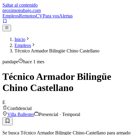
Saltar al contenido
proximotrabajo
.com
Empleos
Remotos
CV
Para vos
Alertas
Inicio
Empleos
Técnico Armador Bilingüe Chino Castellano
pandape
hace 1 mes
Técnico Armador Bilingüe
Chino Castellano
E
Confidencial
Villa Ballester
Presencial · Temporal
Se busca Técnico Armador Bilingüe Chino-Castellano para armado