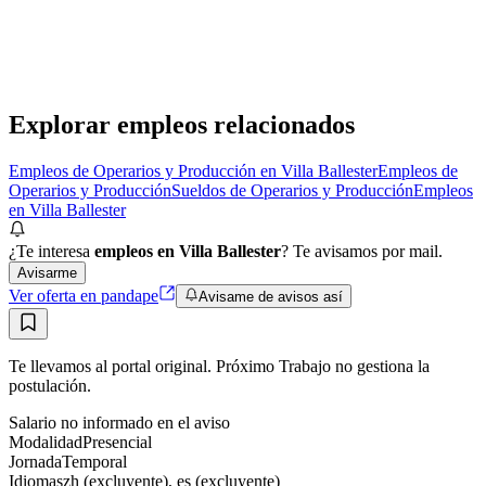
Grupo Gestión
· Villa Ballester
Presencial
·
hace 1 mes
Presencial
Sin sueldo
hace 1 mes
Explorar empleos relacionados
Empleos de Operarios y Producción en Villa Ballester
Empleos de
Operarios y Producción
Sueldos de Operarios y Producción
Empleos
en Villa Ballester
¿Te interesa
empleos en Villa Ballester
? Te avisamos por mail.
Avisarme
Ver oferta en pandape
Avisame de avisos así
Te llevamos al portal original. Próximo Trabajo no gestiona la
postulación.
Salario no informado en el aviso
Modalidad
Presencial
Jornada
Temporal
Idiomas
zh (excluyente), es (excluyente)