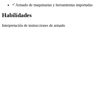
Armado de maquinarias y herramientas importadas
Habilidades
Interpretación de instrucciones de armado
Técnico Armador Bilingüe
Excelencia Laboral S.A.
· Villa Ballester
Presencial
·
hace 1 año
Presencial
Sin sueldo
hace 1 año