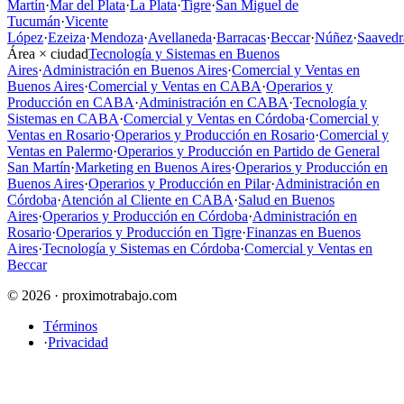
Martín
·
Mar del Plata
·
La Plata
·
Tigre
·
San Miguel de
Tucumán
·
Vicente
López
·
Ezeiza
·
Mendoza
·
Avellaneda
·
Barracas
·
Beccar
·
Núñez
·
Saavedr
Área × ciudad
Tecnología y Sistemas en Buenos
Aires
·
Administración en Buenos Aires
·
Comercial y Ventas en
Buenos Aires
·
Comercial y Ventas en CABA
·
Operarios y
Producción en CABA
·
Administración en CABA
·
Tecnología y
Sistemas en CABA
·
Comercial y Ventas en Córdoba
·
Comercial y
Ventas en Rosario
·
Operarios y Producción en Rosario
·
Comercial y
Ventas en Palermo
·
Operarios y Producción en Partido de General
San Martín
·
Marketing en Buenos Aires
·
Operarios y Producción en
Buenos Aires
·
Operarios y Producción en Pilar
·
Administración en
Córdoba
·
Atención al Cliente en CABA
·
Salud en Buenos
Aires
·
Operarios y Producción en Córdoba
·
Administración en
Rosario
·
Operarios y Producción en Tigre
·
Finanzas en Buenos
Aires
·
Tecnología y Sistemas en Córdoba
·
Comercial y Ventas en
Beccar
© 2026 · proximotrabajo.com
Términos
·
Privacidad