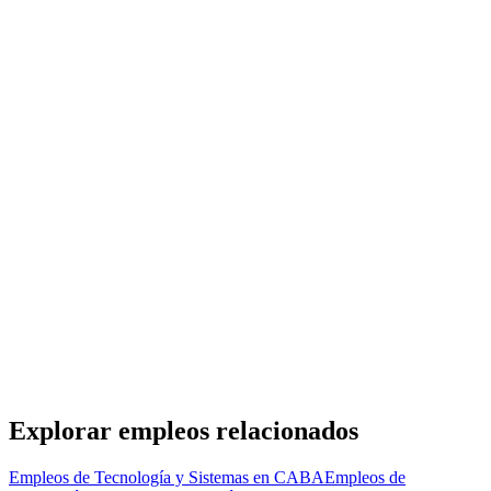
Analista de Soporte Técnico a Usuarios – Vicente
López / Parque Patricios
Tecnosop
· CABA
Presencial
·
hace 1 día
Presencial
Sin sueldo
hace 1 día
Líder DevOps AWS // Multinacional de Software
Financiero
Kaizen Recursos Humanos
· CABA
Presencial
·
hace 1 día
Presencial
Sin sueldo
hace 1 día
Explorar empleos relacionados
Empleos de Tecnología y Sistemas en CABA
Empleos de