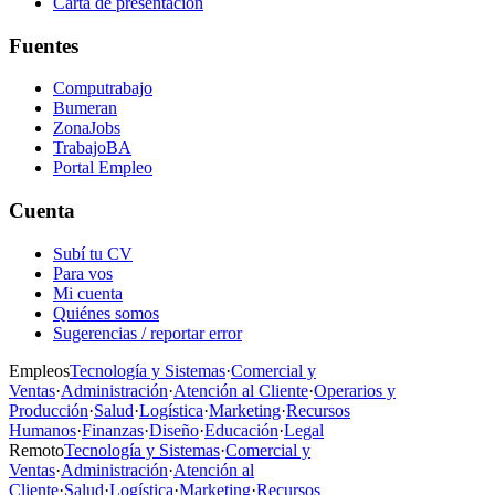
Carta de presentación
Fuentes
Computrabajo
Bumeran
ZonaJobs
TrabajoBA
Portal Empleo
Cuenta
Subí tu CV
Para vos
Mi cuenta
Quiénes somos
Sugerencias / reportar error
Empleos
Tecnología y Sistemas
·
Comercial y
Ventas
·
Administración
·
Atención al Cliente
·
Operarios y
Producción
·
Salud
·
Logística
·
Marketing
·
Recursos
Humanos
·
Finanzas
·
Diseño
·
Educación
·
Legal
Remoto
Tecnología y Sistemas
·
Comercial y
Ventas
·
Administración
·
Atención al
Cliente
·
Salud
·
Logística
·
Marketing
·
Recursos