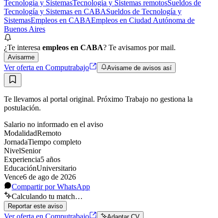
Tecnología y Sistemas
Tecnología y Sistemas remotos
Sueldos de
Tecnología y Sistemas en CABA
Sueldos de Tecnología y
Sistemas
Empleos en CABA
Empleos en Ciudad Autónoma de
Buenos Aires
¿Te interesa
empleos en CABA
? Te avisamos por mail.
Avisarme
Ver oferta en Computrabajo
Avisame de avisos así
Te llevamos al portal original. Próximo Trabajo no gestiona la
postulación.
Salario no informado en el aviso
Modalidad
Remoto
Jornada
Tiempo completo
Nivel
Senior
Experiencia
5
año
s
Educación
Universitario
Vence
6 de ago de 2026
Compartir por WhatsApp
Calculando tu match…
Reportar este aviso
Ver oferta en Computrabajo
Adaptar CV