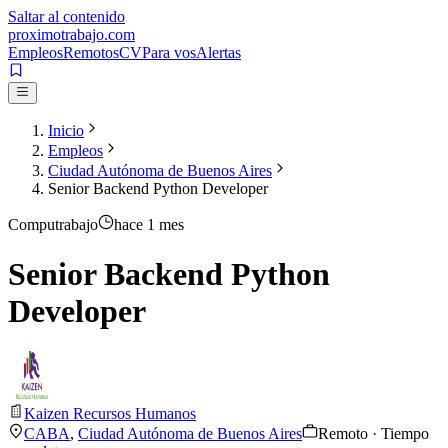
Saltar al contenido
proximotrabajo
.com
Empleos
Remotos
CV
Para vos
Alertas
Inicio
Empleos
Ciudad Autónoma de Buenos Aires
Senior Backend Python Developer
Computrabajo
hace 1 mes
Senior Backend Python
Developer
Kaizen Recursos Humanos
CABA
,
Ciudad Autónoma de Buenos Aires
Remoto · Tiempo