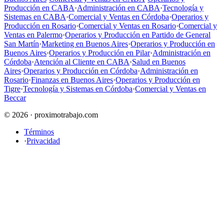
Producción en CABA
·
Administración en CABA
·
Tecnología y
Sistemas en CABA
·
Comercial y Ventas en Córdoba
·
Operarios y
Producción en Rosario
·
Comercial y Ventas en Rosario
·
Comercial y
Ventas en Palermo
·
Operarios y Producción en Partido de General
San Martín
·
Marketing en Buenos Aires
·
Operarios y Producción en
Buenos Aires
·
Operarios y Producción en Pilar
·
Administración en
Córdoba
·
Atención al Cliente en CABA
·
Salud en Buenos
Aires
·
Operarios y Producción en Córdoba
·
Administración en
Rosario
·
Finanzas en Buenos Aires
·
Operarios y Producción en
Tigre
·
Tecnología y Sistemas en Córdoba
·
Comercial y Ventas en
Beccar
© 2026 · proximotrabajo.com
Términos
·
Privacidad