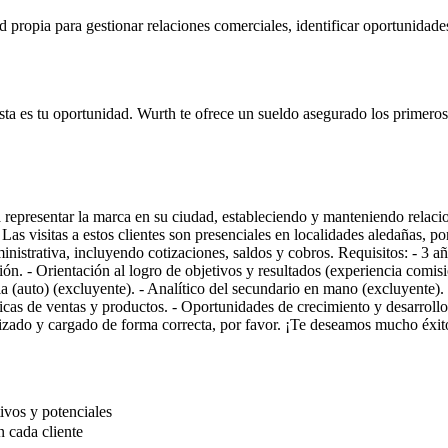
ropia para gestionar relaciones comerciales, identificar oportunidades 
, esta es tu oportunidad. Wurth te ofrece un sueldo asegurado los primer
 representar la marca en su ciudad, estableciendo y manteniendo relacio
as visitas a estos clientes son presenciales en localidades aledañas, po
inistrativa, incluyendo cotizaciones, saldos y cobros. Requisitos: - 3 a
ón. - Orientación al logro de objetivos y resultados (experiencia comi
ia (auto) (excluyente). - Analítico del secundario en mano (excluyente
cas de ventas y productos. - Oportunidades de crecimiento y desarrollo p
alizado y cargado de forma correcta, por favor. ¡Te deseamos mucho éxit
ivos y potenciales
n cada cliente