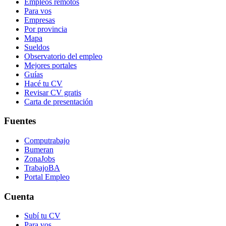
Empleos remotos
Para vos
Empresas
Por provincia
Mapa
Sueldos
Observatorio del empleo
Mejores portales
Guías
Hacé tu CV
Revisar CV gratis
Carta de presentación
Fuentes
Computrabajo
Bumeran
ZonaJobs
TrabajoBA
Portal Empleo
Cuenta
Subí tu CV
Para vos