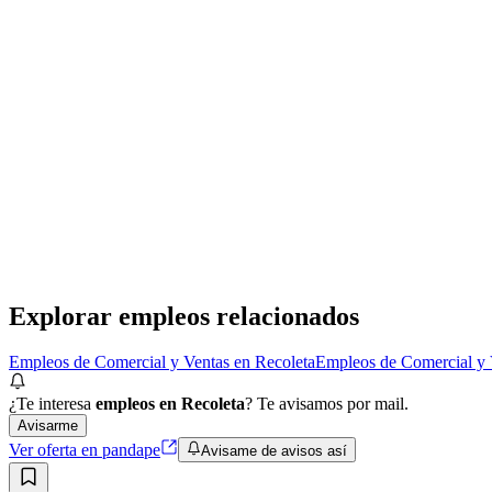
Presencial
·
hace 10 meses
Presencial
Sin sueldo
hace 10 meses
Encargada de tienda Capital Federal Todomoda Isad
Blue Star Group
· Recoleta
Presencial
·
hace 1 año
Presencial
Sin sueldo
hace 1 año
Explorar empleos relacionados
Empleos de Comercial y Ventas en Recoleta
Empleos de Comercial y 
¿Te interesa
empleos en Recoleta
? Te avisamos por mail.
Avisarme
Ver oferta en pandape
Avisame de avisos así