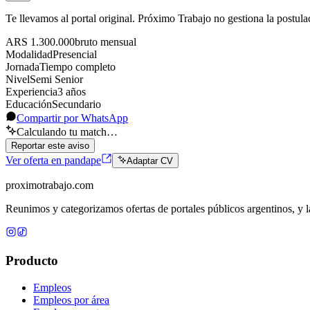
Te llevamos al portal original. Próximo Trabajo no gestiona la postula
ARS 1.300.000
bruto
mensual
Modalidad
Presencial
Jornada
Tiempo completo
Nivel
Semi Senior
Experiencia
3
año
s
Educación
Secundario
Compartir por WhatsApp
Calculando tu match…
Reportar este aviso
Ver oferta en pandape
Adaptar CV
proximotrabajo
.com
Reunimos y categorizamos ofertas de portales públicos argentinos, y la
Producto
Empleos
Empleos por área