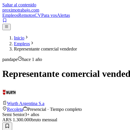
Saltar al contenido
proximotrabajo
.com
Empleos
Remotos
CV
Para vos
Alertas
Inicio
Empleos
Representante comercial vendedor
pandape
hace 1 año
Representante comercial vende
Wurth Argentina S.a
Recoleta
Presencial · Tiempo completo
Semi Senior
3
+ años
ARS 1.300.000
bruto
mensual