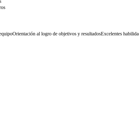
s
ros
 equipo
Orientación al logro de objetivos y resultados
Excelentes habilid