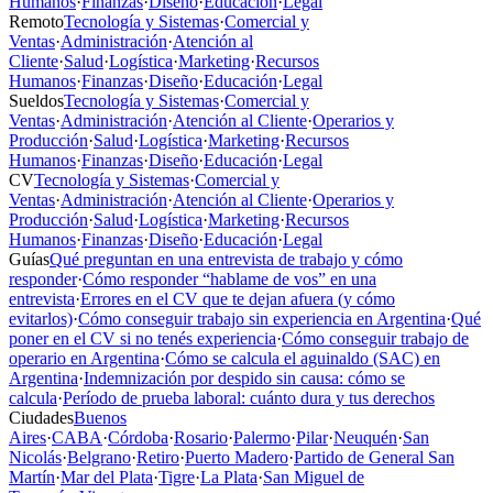
Humanos
·
Finanzas
·
Diseño
·
Educación
·
Legal
Remoto
Tecnología y Sistemas
·
Comercial y
Ventas
·
Administración
·
Atención al
Cliente
·
Salud
·
Logística
·
Marketing
·
Recursos
Humanos
·
Finanzas
·
Diseño
·
Educación
·
Legal
Sueldos
Tecnología y Sistemas
·
Comercial y
Ventas
·
Administración
·
Atención al Cliente
·
Operarios y
Producción
·
Salud
·
Logística
·
Marketing
·
Recursos
Humanos
·
Finanzas
·
Diseño
·
Educación
·
Legal
CV
Tecnología y Sistemas
·
Comercial y
Ventas
·
Administración
·
Atención al Cliente
·
Operarios y
Producción
·
Salud
·
Logística
·
Marketing
·
Recursos
Humanos
·
Finanzas
·
Diseño
·
Educación
·
Legal
Guías
Qué preguntan en una entrevista de trabajo y cómo
responder
·
Cómo responder “hablame de vos” en una
entrevista
·
Errores en el CV que te dejan afuera (y cómo
evitarlos)
·
Cómo conseguir trabajo sin experiencia en Argentina
·
Qué
poner en el CV si no tenés experiencia
·
Cómo conseguir trabajo de
operario en Argentina
·
Cómo se calcula el aguinaldo (SAC) en
Argentina
·
Indemnización por despido sin causa: cómo se
calcula
·
Período de prueba laboral: cuánto dura y tus derechos
Ciudades
Buenos
Aires
·
CABA
·
Córdoba
·
Rosario
·
Palermo
·
Pilar
·
Neuquén
·
San
Nicolás
·
Belgrano
·
Retiro
·
Puerto Madero
·
Partido de General San
Martín
·
Mar del Plata
·
Tigre
·
La Plata
·
San Miguel de