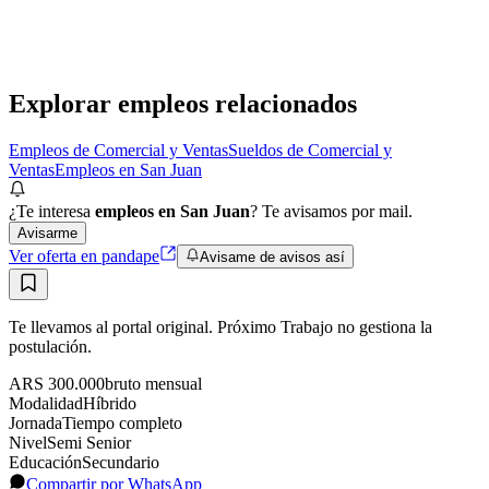
Presencial
·
hace 1 día
Presencial
Sin sueldo
hace 1 día
Explorar empleos relacionados
Empleos de Comercial y Ventas
Sueldos de Comercial y
Ventas
Empleos en San Juan
¿Te interesa
empleos en San Juan
? Te avisamos por mail.
Avisarme
Ver oferta en pandape
Avisame de avisos así
Te llevamos al portal original. Próximo Trabajo no gestiona la
postulación.
ARS 300.000
bruto
mensual
Modalidad
Híbrido
Jornada
Tiempo completo
Nivel
Semi Senior
Educación
Secundario
Compartir por WhatsApp