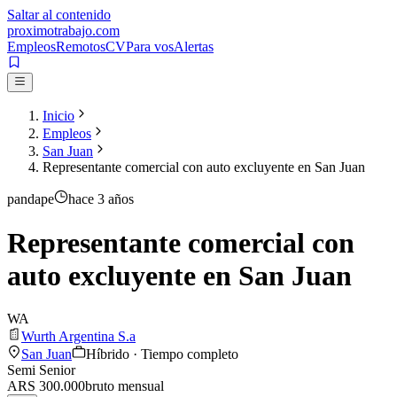
Saltar al contenido
proximotrabajo
.com
Empleos
Remotos
CV
Para vos
Alertas
Inicio
Empleos
San Juan
Representante comercial con auto excluyente en San Juan
pandape
hace 3 años
Representante comercial con
auto excluyente en San Juan
WA
Wurth Argentina S.a
San Juan
Híbrido · Tiempo completo
Semi Senior
ARS 300.000
bruto
mensual