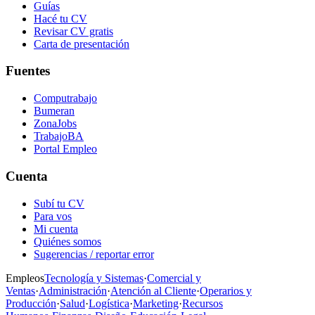
Guías
Hacé tu CV
Revisar CV gratis
Carta de presentación
Fuentes
Computrabajo
Bumeran
ZonaJobs
TrabajoBA
Portal Empleo
Cuenta
Subí tu CV
Para vos
Mi cuenta
Quiénes somos
Sugerencias / reportar error
Empleos
Tecnología y Sistemas
·
Comercial y
Ventas
·
Administración
·
Atención al Cliente
·
Operarios y
Producción
·
Salud
·
Logística
·
Marketing
·
Recursos