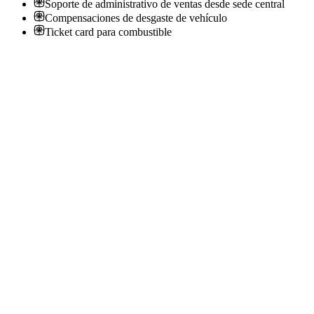
Soporte de administrativo de ventas desde sede central
Compensaciones de desgaste de vehículo
Ticket card para combustible
Ejecutivo de ventas en calle
Wurth Argentina S.a
· Bariloche
Presencial
·
hace 1 día
Presencial
Sin sueldo
hace 1 día
Ejecutivo de ventas en calle
Wurth Argentina S.a
· Cipolletti