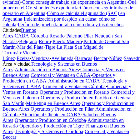
evitarlos)
·
Cómo conseguir trabajo sin experiencia en Argentina
·
Qué
poner en el CV si no tenés experiencia
·
Cómo conseguir trabajo de
operario en Argentina
·
Cómo se calcula el aguinaldo (SAC) en
Argentina
·
Indemnización por despido sin causa: cómo se
calcula
·
Período de prueba laboral: cuánto dura y tus derechos
Ciudades
Buenos
Aires
·
CABA
·
Córdoba
·
Rosario
·
Palermo
·
Pilar
·
Neuquén
·
San
Nicolás
·
Belgrano
·
Retiro
·
Puerto Madero
·
Partido de General San
Martín
·
Mar del Plata
·
Tigre
·
La Plata
·
San Miguel de
Tucumán
·
Vicente
López
·
Ezeiza
·
Mendoza
·
Avellaneda
·
Barracas
·
Beccar
·
Núñez
·
Saavedr
Área × ciudad
Tecnología y Sistemas en Buenos
Aires
·
Administración en Buenos Aires
·
Comercial y Ventas en
Buenos Aires
·
Comercial y Ventas en CABA
·
Operarios y
Producción en CABA
·
Administración en CABA
·
Tecnología y
Sistemas en CABA
·
Comercial y Ventas en Córdoba
·
Comercial y
Ventas en Rosario
·
Operarios y Producción en Rosario
·
Comercial y
Ventas en Palermo
·
Operarios y Producción en Partido de General
San Martín
·
Marketing en Buenos Aires
·
Operarios y Producción en
Buenos Aires
·
Operarios y Producción en Pilar
·
Administración en
Córdoba
·
Atención al Cliente en CABA
·
Salud en Buenos
Aires
·
Operarios y Producción en Córdoba
·
Administración en
Rosario
·
Operarios y Producción en Tigre
·
Finanzas en Buenos
Aires
·
Tecnología y Sistemas en Córdoba
·
Comercial y Ventas en
Beccar