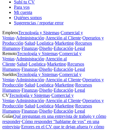
Subí tu CV
Para vos
Mi cuenta
Quiénes somos
Sugerencias / reportar error
Empleos
Tecnología y Sistemas
·
Comercial y
Ventas
·
Administración
·
Atención al Cliente
·
Operarios y
Producción
·
Salud
·
Logística
·
Marketing
·
Recursos
Humanos
·
Finanzas
·
Diseño
·
Educación
·
Legal
Remoto
Tecnología y Sistemas
·
Comercial y
Ventas
·
Administración
·
Atención al
Cliente
·
Salud
·
Logística
·
Marketing
·
Recursos
Humanos
·
Finanzas
·
Diseño
·
Educación
·
Legal
Sueldos
Tecnología y Sistemas
·
Comercial y
Ventas
·
Administración
·
Atención al Cliente
·
Operarios y
Producción
·
Salud
·
Logística
·
Marketing
·
Recursos
Humanos
·
Finanzas
·
Diseño
·
Educación
·
Legal
CV
Tecnología y Sistemas
·
Comercial y
Ventas
·
Administración
·
Atención al Cliente
·
Operarios y
Producción
·
Salud
·
Logística
·
Marketing
·
Recursos
Humanos
·
Finanzas
·
Diseño
·
Educación
·
Legal
Guías
Qué preguntan en una entrevista de trabajo y cómo
responder
·
Cómo responder “hablame de vos” en una
entrevista
·
Errores en el CV que te dejan afuera (y cómo