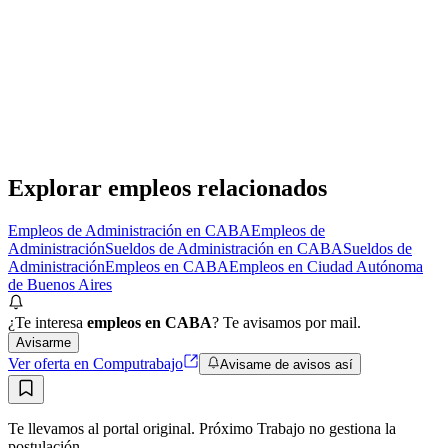
Contador/a
Reciente
Confidencial
· CABA
Presencial
·
hace 14 horas
Presencial
Sin sueldo
hace 14 horas
Explorar empleos relacionados
Empleos de Administración en CABA
Empleos de
Administración
Sueldos de Administración en CABA
Sueldos de
Administración
Empleos en CABA
Empleos en Ciudad Autónoma
de Buenos Aires
¿Te interesa
empleos en CABA
? Te avisamos por mail.
Avisarme
Ver oferta en Computrabajo
Avisame de avisos así
Te llevamos al portal original. Próximo Trabajo no gestiona la
postulación.