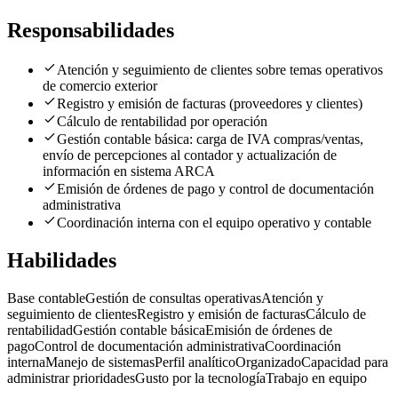
Responsabilidades
Atención y seguimiento de clientes sobre temas operativos
de comercio exterior
Registro y emisión de facturas (proveedores y clientes)
Cálculo de rentabilidad por operación
Gestión contable básica: carga de IVA compras/ventas,
envío de percepciones al contador y actualización de
información en sistema ARCA
Emisión de órdenes de pago y control de documentación
administrativa
Coordinación interna con el equipo operativo y contable
Habilidades
Base contable
Gestión de consultas operativas
Atención y
seguimiento de clientes
Registro y emisión de facturas
Cálculo de
rentabilidad
Gestión contable básica
Emisión de órdenes de
pago
Control de documentación administrativa
Coordinación
interna
Manejo de sistemas
Perfil analítico
Organizado
Capacidad para
administrar prioridades
Gusto por la tecnología
Trabajo en equipo