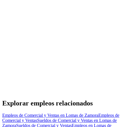
AZ
Asesor Stellantis - Salon de ventas
Autos Zanet
· Lomas de Zamora
Presencial
·
hace 15 días
Presencial
Sin sueldo
hace 15 días
TM
Técnico Comercial
Técnicas Modernas de Medición S.R.L.
· Lomas de Zamora
Presencial
·
hace 17 días
Presencial
Sin sueldo
hace 17 días
Explorar empleos relacionados
Empleos de Comercial y Ventas en Lomas de Zamora
Empleos de
Comercial y Ventas
Sueldos de Comercial y Ventas en Lomas de
Zamora
Sueldos de Comercial y Ventas
Empleos en Lomas de