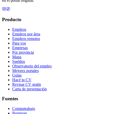
en el portal original.
Producto
Empleos
Empleos por área
Empleos remotos
Para vos
Empresas
Por provincia
Mapa
Sueldos
Observatorio del empleo
Mejores portales
Guías
Hacé tu CV
Revisar CV gratis
Carta de presentación
Fuentes
Computrabajo
Bumeran