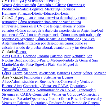
CV
Tecnología y Sistemas
·
Comercial y
Ventas
·
Administración
·
Atención al Cliente
·
Operarios y
Producción
·
Salud
·
Logística
·
Marketing
·
Recursos
Humanos
·
Finanzas
·
Diseño
·
Educación
·
Legal
Guías
Qué preguntan en una entrevista de trabajo y cómo
responder
·
Cómo responder “hablame de vos” en una
entrevista
·
Errores en el CV que te dejan afuera (y cómo
evitarlos)
·
Cómo conseguir trabajo sin experiencia en Argentina
·
Qué
poner en el CV si no tenés experiencia
·
Cómo conseguir trabajo de
operario en Argentina
·
Cómo se calcula el aguinaldo (SAC) en
Argentina
·
Indemnización por despido sin causa: cómo se
calcula
·
Período de prueba laboral: cuánto dura y tus derechos
Ciudades
Buenos
Aires
·
CABA
·
Córdoba
·
Rosario
·
Palermo
·
Pilar
·
Neuquén
·
San
Nicolás
·
Belgrano
·
Retiro
·
Puerto Madero
·
Partido de General San
Martín
·
Mar del Plata
·
Tigre
·
La Plata
·
San Miguel de
Tucumán
·
Vicente
López
·
Ezeiza
·
Mendoza
·
Avellaneda
·
Barracas
·
Beccar
·
Núñez
·
Saavedr
Área × ciudad
Tecnología y Sistemas en Buenos
Aires
·
Administración en Buenos Aires
·
Comercial y Ventas en
Buenos Aires
·
Comercial y Ventas en CABA
·
Operarios y
Producción en CABA
·
Administración en CABA
·
Tecnología y
Sistemas en CABA
·
Comercial y Ventas en Córdoba
·
Comercial y
Ventas en Rosario
·
Operarios y Producción en Rosario
·
Comercial y
Ventas en Palermo
·
Operarios y Producción en Partido de General