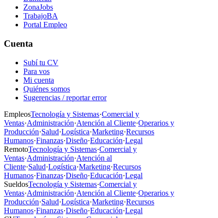
ZonaJobs
TrabajoBA
Portal Empleo
Cuenta
Subí tu CV
Para vos
Mi cuenta
Quiénes somos
Sugerencias / reportar error
Empleos
Tecnología y Sistemas
·
Comercial y
Ventas
·
Administración
·
Atención al Cliente
·
Operarios y
Producción
·
Salud
·
Logística
·
Marketing
·
Recursos
Humanos
·
Finanzas
·
Diseño
·
Educación
·
Legal
Remoto
Tecnología y Sistemas
·
Comercial y
Ventas
·
Administración
·
Atención al
Cliente
·
Salud
·
Logística
·
Marketing
·
Recursos
Humanos
·
Finanzas
·
Diseño
·
Educación
·
Legal
Sueldos
Tecnología y Sistemas
·
Comercial y
Ventas
·
Administración
·
Atención al Cliente
·
Operarios y
Producción
·
Salud
·
Logística
·
Marketing
·
Recursos
Humanos
·
Finanzas
·
Diseño
·
Educación
·
Legal