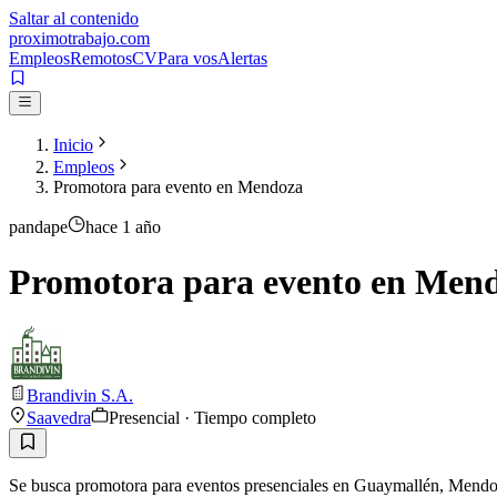
Saltar al contenido
proximotrabajo
.com
Empleos
Remotos
CV
Para vos
Alertas
Inicio
Empleos
Promotora para evento en Mendoza
pandape
hace 1 año
Promotora para evento en Men
Brandivin S.A.
Saavedra
Presencial · Tiempo completo
Se busca promotora para eventos presenciales en Guaymallén, Mendoza.