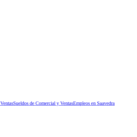
 Ventas
Sueldos de Comercial y Ventas
Empleos en Saavedra