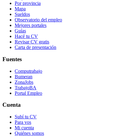
Por provincia
Mapa
Sueldos
Observatorio del empleo
Mejores portales
Guías
Hacé tu CV
Revisar CV gratis
Carta de presentación
Fuentes
Computrabajo
Bumeran
ZonaJobs
TrabajoBA
Portal Empleo
Cuenta
Subí tu CV
Para vos
Mi cuenta
Quiénes somos