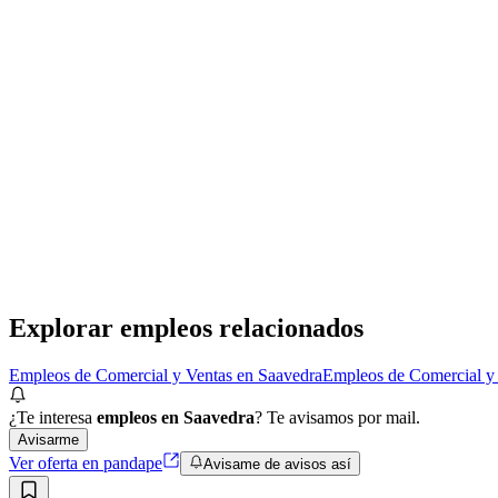
Presencial
·
hace 21 días
Presencial
Sin sueldo
hace 21 días
Analista Seller
ManpowerGroup
· Saavedra
Presencial
·
hace 3 meses
Presencial
Sin sueldo
hace 3 meses
Explorar empleos relacionados
Empleos de Comercial y Ventas en Saavedra
Empleos de Comercial y
¿Te interesa
empleos en Saavedra
? Te avisamos por mail.
Avisarme
Ver oferta en pandape
Avisame de avisos así