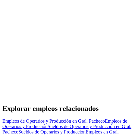
ManpowerGroup
· Gral. Pacheco
Presencial
·
hace 2 días
Presencial
Sin sueldo
hace 2 días
Operario/a sector etiquetado zona General Pacheco
Grupo Gestión
· Gral. Pacheco
Presencial
·
hace 3 días
Presencial
Sin sueldo
hace 3 días
Explorar empleos relacionados
Empleos de Operarios y Producción en Gral. Pacheco
Empleos de
Operarios y Producción
Sueldos de Operarios y Producción en Gral.
Pacheco
Sueldos de Operarios y Producción
Empleos en Gral.