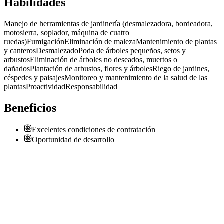
Habilidades
Manejo de herramientas de jardinería (desmalezadora, bordeadora,
motosierra, soplador, máquina de cuatro
ruedas)
Fumigación
Eliminación de maleza
Mantenimiento de plantas
y canteros
Desmalezado
Poda de árboles pequeños, setos y
arbustos
Eliminación de árboles no deseados, muertos o
dañados
Plantación de arbustos, flores y árboles
Riego de jardines,
céspedes y paisajes
Monitoreo y mantenimiento de la salud de las
plantas
Proactividad
Responsabilidad
Beneficios
Excelentes condiciones de contratación
Oportunidad de desarrollo
Jardinero Lujan de cuyo, Maipú, Godoy Cruz