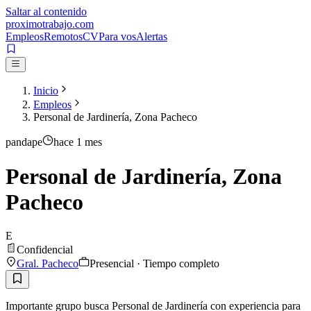
Saltar al contenido
proximotrabajo
.com
Empleos
Remotos
CV
Para vos
Alertas
Inicio
Empleos
Personal de Jardinería, Zona Pacheco
pandape
hace 1 mes
Personal de Jardinería, Zona
Pacheco
E
Confidencial
Gral. Pacheco
Presencial · Tiempo completo
Importante grupo busca Personal de Jardinería con experiencia para