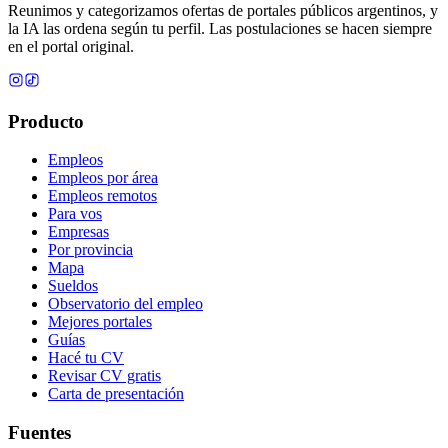
Reunimos y categorizamos ofertas de portales públicos argentinos, y
la IA las ordena según tu perfil. Las postulaciones se hacen siempre
en el portal original.
Producto
Empleos
Empleos por área
Empleos remotos
Para vos
Empresas
Por provincia
Mapa
Sueldos
Observatorio del empleo
Mejores portales
Guías
Hacé tu CV
Revisar CV gratis
Carta de presentación
Fuentes