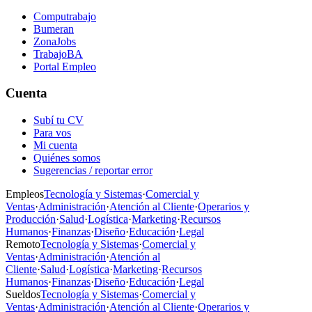
Computrabajo
Bumeran
ZonaJobs
TrabajoBA
Portal Empleo
Cuenta
Subí tu CV
Para vos
Mi cuenta
Quiénes somos
Sugerencias / reportar error
Empleos
Tecnología y Sistemas
·
Comercial y
Ventas
·
Administración
·
Atención al Cliente
·
Operarios y
Producción
·
Salud
·
Logística
·
Marketing
·
Recursos
Humanos
·
Finanzas
·
Diseño
·
Educación
·
Legal
Remoto
Tecnología y Sistemas
·
Comercial y
Ventas
·
Administración
·
Atención al
Cliente
·
Salud
·
Logística
·
Marketing
·
Recursos
Humanos
·
Finanzas
·
Diseño
·
Educación
·
Legal
Sueldos
Tecnología y Sistemas
·
Comercial y
Ventas
·
Administración
·
Atención al Cliente
·
Operarios y