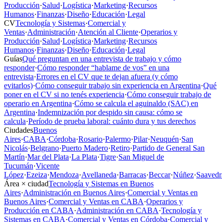
Producción
·
Salud
·
Logística
·
Marketing
·
Recursos
Humanos
·
Finanzas
·
Diseño
·
Educación
·
Legal
CV
Tecnología y Sistemas
·
Comercial y
Ventas
·
Administración
·
Atención al Cliente
·
Operarios y
Producción
·
Salud
·
Logística
·
Marketing
·
Recursos
Humanos
·
Finanzas
·
Diseño
·
Educación
·
Legal
Guías
Qué preguntan en una entrevista de trabajo y cómo
responder
·
Cómo responder “hablame de vos” en una
entrevista
·
Errores en el CV que te dejan afuera (y cómo
evitarlos)
·
Cómo conseguir trabajo sin experiencia en Argentina
·
Qué
poner en el CV si no tenés experiencia
·
Cómo conseguir trabajo de
operario en Argentina
·
Cómo se calcula el aguinaldo (SAC) en
Argentina
·
Indemnización por despido sin causa: cómo se
calcula
·
Período de prueba laboral: cuánto dura y tus derechos
Ciudades
Buenos
Aires
·
CABA
·
Córdoba
·
Rosario
·
Palermo
·
Pilar
·
Neuquén
·
San
Nicolás
·
Belgrano
·
Puerto Madero
·
Retiro
·
Partido de General San
Martín
·
Mar del Plata
·
La Plata
·
Tigre
·
San Miguel de
Tucumán
·
Vicente
López
·
Ezeiza
·
Mendoza
·
Avellaneda
·
Barracas
·
Beccar
·
Núñez
·
Saavedr
Área × ciudad
Tecnología y Sistemas en Buenos
Aires
·
Administración en Buenos Aires
·
Comercial y Ventas en
Buenos Aires
·
Comercial y Ventas en CABA
·
Operarios y
Producción en CABA
·
Administración en CABA
·
Tecnología y
Sistemas en CABA
·
Comercial y Ventas en Córdoba
·
Comercial y