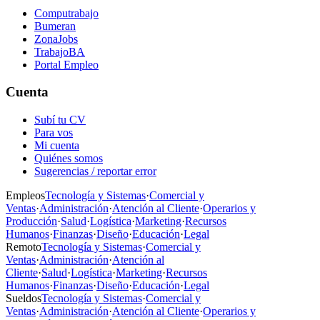
Computrabajo
Bumeran
ZonaJobs
TrabajoBA
Portal Empleo
Cuenta
Subí tu CV
Para vos
Mi cuenta
Quiénes somos
Sugerencias / reportar error
Empleos
Tecnología y Sistemas
·
Comercial y
Ventas
·
Administración
·
Atención al Cliente
·
Operarios y
Producción
·
Salud
·
Logística
·
Marketing
·
Recursos
Humanos
·
Finanzas
·
Diseño
·
Educación
·
Legal
Remoto
Tecnología y Sistemas
·
Comercial y
Ventas
·
Administración
·
Atención al
Cliente
·
Salud
·
Logística
·
Marketing
·
Recursos
Humanos
·
Finanzas
·
Diseño
·
Educación
·
Legal
Sueldos
Tecnología y Sistemas
·
Comercial y
Ventas
·
Administración
·
Atención al Cliente
·
Operarios y