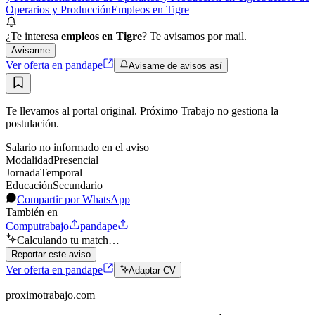
Operarios y Producción
Empleos en Tigre
¿Te interesa
empleos en Tigre
? Te avisamos por mail.
Avisarme
Ver oferta en pandape
Avisame de avisos así
Te llevamos al portal original. Próximo Trabajo no gestiona la
postulación.
Salario no informado en el aviso
Modalidad
Presencial
Jornada
Temporal
Educación
Secundario
Compartir por WhatsApp
También en
Computrabajo
pandape
Calculando tu match…
Reportar este aviso
Ver oferta en pandape
Adaptar CV
proximotrabajo
.com