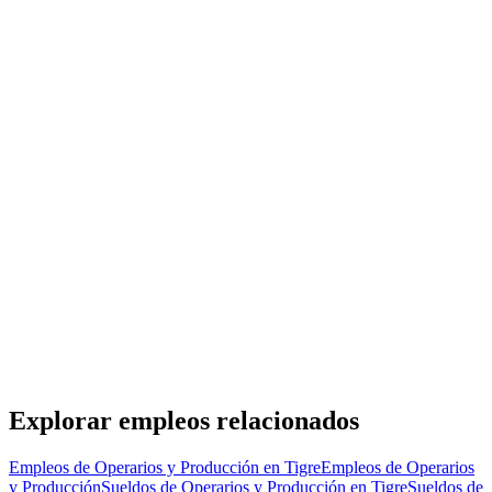
Oficial de mantenimiento general zona General
Pacheco
Grupo Gestión
· Tigre
Presencial
·
hace 1 día
Presencial
Sin sueldo
hace 1 día
Operario Alimenticio Tigre
ManpowerGroup
· Tigre
Presencial
·
hace 1 día
Presencial
Sin sueldo
hace 1 día
Explorar empleos relacionados
Empleos de Operarios y Producción en Tigre
Empleos de Operarios
y Producción
Sueldos de Operarios y Producción en Tigre
Sueldos de