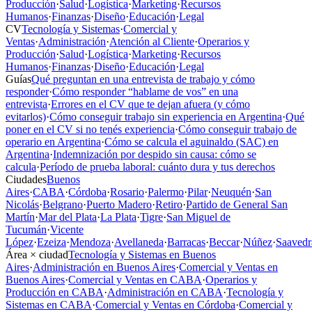
Producción
·
Salud
·
Logística
·
Marketing
·
Recursos
Humanos
·
Finanzas
·
Diseño
·
Educación
·
Legal
CV
Tecnología y Sistemas
·
Comercial y
Ventas
·
Administración
·
Atención al Cliente
·
Operarios y
Producción
·
Salud
·
Logística
·
Marketing
·
Recursos
Humanos
·
Finanzas
·
Diseño
·
Educación
·
Legal
Guías
Qué preguntan en una entrevista de trabajo y cómo
responder
·
Cómo responder “hablame de vos” en una
entrevista
·
Errores en el CV que te dejan afuera (y cómo
evitarlos)
·
Cómo conseguir trabajo sin experiencia en Argentina
·
Qué
poner en el CV si no tenés experiencia
·
Cómo conseguir trabajo de
operario en Argentina
·
Cómo se calcula el aguinaldo (SAC) en
Argentina
·
Indemnización por despido sin causa: cómo se
calcula
·
Período de prueba laboral: cuánto dura y tus derechos
Ciudades
Buenos
Aires
·
CABA
·
Córdoba
·
Rosario
·
Palermo
·
Pilar
·
Neuquén
·
San
Nicolás
·
Belgrano
·
Puerto Madero
·
Retiro
·
Partido de General San
Martín
·
Mar del Plata
·
La Plata
·
Tigre
·
San Miguel de
Tucumán
·
Vicente
López
·
Ezeiza
·
Mendoza
·
Avellaneda
·
Barracas
·
Beccar
·
Núñez
·
Saavedr
Área × ciudad
Tecnología y Sistemas en Buenos
Aires
·
Administración en Buenos Aires
·
Comercial y Ventas en
Buenos Aires
·
Comercial y Ventas en CABA
·
Operarios y
Producción en CABA
·
Administración en CABA
·
Tecnología y
Sistemas en CABA
·
Comercial y Ventas en Córdoba
·
Comercial y