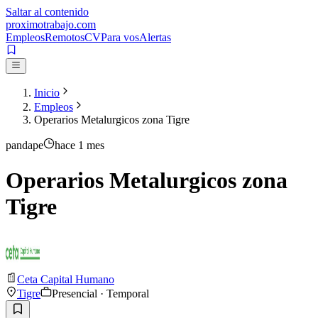
Saltar al contenido
proximotrabajo
.com
Empleos
Remotos
CV
Para vos
Alertas
Inicio
Empleos
Operarios Metalurgicos zona Tigre
pandape
hace 1 mes
Operarios Metalurgicos zona
Tigre
Ceta Capital Humano
Tigre
Presencial · Temporal