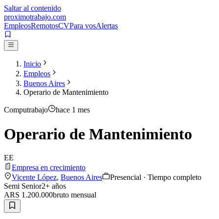
Saltar al contenido
proximotrabajo
.com
Empleos
Remotos
CV
Para vos
Alertas
Inicio
Empleos
Buenos Aires
Operario de Mantenimiento
Computrabajo
hace 1 mes
Operario de Mantenimiento
EE
Empresa en crecimiento
Vicente López
,
Buenos Aires
Presencial · Tiempo completo
Semi Senior
2
+ años
ARS 1.200.000
bruto
mensual