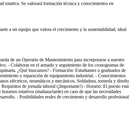
d rotativa. Se valorará formación técnica y conocimientos en
rte a un equipo que valora el crecimiento y la sustentabilidad, ideal
queda de un Operario de Mantenimiento para incorporarse a nuestro
ctivo. - Colaborar en el armado y seguimiento de los cronogramas de
 maquinaria. ¿Qué buscamos? - Formación: Estudiantes o graduados de
ntenimiento y reparación de equipamiento industrial. - Conocimientos
 planos eléctricos, neumáticos y mecánicos. Soldadura, tornería y diseño
quisitos de jornada laboral (¡Importante!) - Horario: El puesto está
r horarios rotativos (mañana/tarde) en caso de que las necesidades
rrollo. - Posibilidades reales de crecimiento y desarrollo profesional