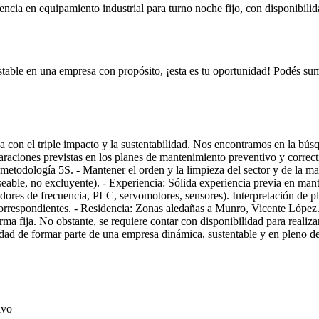
ia en equipamiento industrial para turno noche fijo, con disponibilida
table en una empresa con propósito, ¡esta es tu oportunidad! Podés suma
con el triple impacto y la sustentabilidad. Nos encontramos en la bús
reparaciones previstas en los planes de mantenimiento preventivo y corre
 metodología 5S. - Mantener el orden y la limpieza del sector y de la
seable, no excluyente). - Experiencia: Sólida experiencia previa en ma
ariadores de frecuencia, PLC, servomotores, sensores). Interpretación de
espondientes. - Residencia: Zonas aledañas a Munro, Vicente López. Re
a fija. No obstante, se requiere contar con disponibilidad para realiza
ad de formar parte de una empresa dinámica, sustentable y en pleno desa
ivo