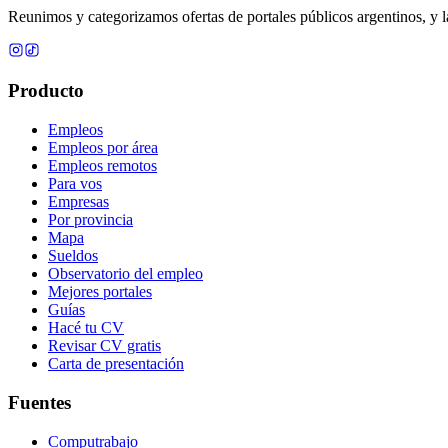
Reunimos y categorizamos ofertas de portales públicos argentinos, y la
Producto
Empleos
Empleos por área
Empleos remotos
Para vos
Empresas
Por provincia
Mapa
Sueldos
Observatorio del empleo
Mejores portales
Guías
Hacé tu CV
Revisar CV gratis
Carta de presentación
Fuentes
Computrabajo