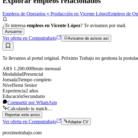
Explorar empleos relacionados
Empleos de Operarios y Producción en Vicente López
Empleos de Ope
¿Te interesa
empleos en Vicente López
? Te avisamos por mail.
Avisarme
Ver oferta en Computrabajo
Avisame de avisos así
Te llevamos al portal original. Próximo Trabajo no gestiona la postula
ARS 1.200.000
bruto
mensual
Modalidad
Presencial
Jornada
Tiempo completo
Nivel
Semi Senior
Experiencia
2
año
s
Educación
Secundario
Compartir por WhatsApp
Calculando tu match…
Reportar este aviso
Ver oferta en Computrabajo
Adaptar CV
proximotrabajo
.com