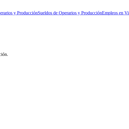
rarios y Producción
Sueldos de Operarios y Producción
Empleos en Vi
ción.