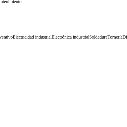
antenimiento
ventivo
Electricidad industrial
Electrónica industrial
Soldadura
Tornería
Di