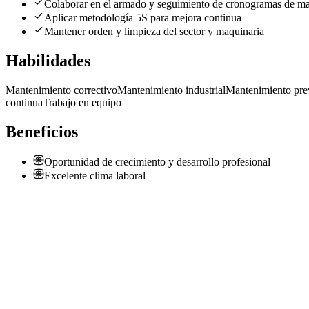
Colaborar en el armado y seguimiento de cronogramas de m
Aplicar metodología 5S para mejora continua
Mantener orden y limpieza del sector y maquinaria
Habilidades
Mantenimiento correctivo
Mantenimiento industrial
Mantenimiento pre
continua
Trabajo en equipo
Beneficios
Oportunidad de crecimiento y desarrollo profesional
Excelente clima laboral
S
Operario de mantenimiento electrico
Silkstone S.A.
· San Martín