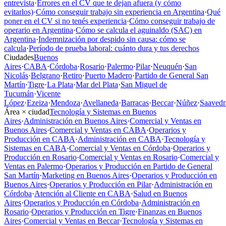
entrevista
·
Errores en el CV que te dejan afuera (y cómo
evitarlos)
·
Cómo conseguir trabajo sin experiencia en Argentina
·
Qué
poner en el CV si no tenés experiencia
·
Cómo conseguir trabajo de
operario en Argentina
·
Cómo se calcula el aguinaldo (SAC) en
Argentina
·
Indemnización por despido sin causa: cómo se
calcula
·
Período de prueba laboral: cuánto dura y tus derechos
Ciudades
Buenos
Aires
·
CABA
·
Córdoba
·
Rosario
·
Palermo
·
Pilar
·
Neuquén
·
San
Nicolás
·
Belgrano
·
Retiro
·
Puerto Madero
·
Partido de General San
Martín
·
Tigre
·
La Plata
·
Mar del Plata
·
San Miguel de
Tucumán
·
Vicente
López
·
Ezeiza
·
Mendoza
·
Avellaneda
·
Barracas
·
Beccar
·
Núñez
·
Saavedr
Área × ciudad
Tecnología y Sistemas en Buenos
Aires
·
Administración en Buenos Aires
·
Comercial y Ventas en
Buenos Aires
·
Comercial y Ventas en CABA
·
Operarios y
Producción en CABA
·
Administración en CABA
·
Tecnología y
Sistemas en CABA
·
Comercial y Ventas en Córdoba
·
Operarios y
Producción en Rosario
·
Comercial y Ventas en Rosario
·
Comercial y
Ventas en Palermo
·
Operarios y Producción en Partido de General
San Martín
·
Marketing en Buenos Aires
·
Operarios y Producción en
Buenos Aires
·
Operarios y Producción en Pilar
·
Administración en
Córdoba
·
Atención al Cliente en CABA
·
Salud en Buenos
Aires
·
Operarios y Producción en Córdoba
·
Administración en
Rosario
·
Operarios y Producción en Tigre
·
Finanzas en Buenos
Aires
·
Comercial y Ventas en Beccar
·
Tecnología y Sistemas en