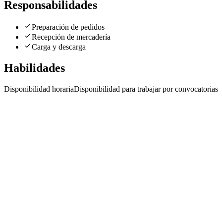
Responsabilidades
Preparación de pedidos
Recepción de mercadería
Carga y descarga
Habilidades
Disponibilidad horaria
Disponibilidad para trabajar por convocatorias
E
Operario de Deposito x convocatoria Valentin Alsina
de 04am a 12am
Empresa confidencial
· Valentín Alsina
Presencial