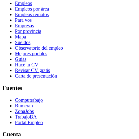
Empleos
Empleos por área
Empleos remotos
Para vos
Empresas
Por provincia
Mapa
Sueldos
Observatorio del empleo
Mejores portales
Guías
Hacé tu CV
Revisar CV gratis
Carta de presentación
Fuentes
Computrabajo
Bumeran
ZonaJobs
TrabajoBA
Portal Empleo
Cuenta