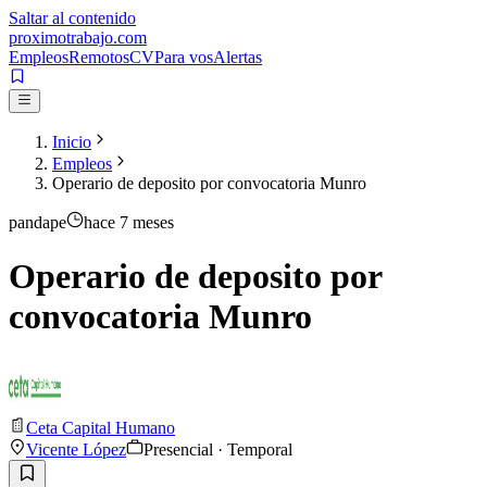
Saltar al contenido
proximotrabajo
.com
Empleos
Remotos
CV
Para vos
Alertas
Inicio
Empleos
Operario de deposito por convocatoria Munro
pandape
hace 7 meses
Operario de deposito por
convocatoria Munro
Ceta Capital Humano
Vicente López
Presencial · Temporal