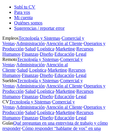
Subí tu CV
Para vos
Mi cuenta
Quiénes somos
Sugerencias / reportar error
Empleos
Tecnología y Sistemas
·
Comercial y
Ventas
·
Administración
·
Atención al Cliente
·
Operarios y
Producción
·
Salud
·
Logística
·
Marketing
·
Recursos
Humanos
·
Finanzas
·
Diseño
·
Educación
·
Legal
Remoto
Tecnología y Sistemas
·
Comercial y
Ventas
·
Administración
·
Atención al
Cliente
·
Salud
·
Logística
·
Marketing
·
Recursos
Humanos
·
Finanzas
·
Diseño
·
Educación
·
Legal
Sueldos
Tecnología y Sistemas
·
Comercial y
Ventas
·
Administración
·
Atención al Cliente
·
Operarios y
Producción
·
Salud
·
Logística
·
Marketing
·
Recursos
Humanos
·
Finanzas
·
Diseño
·
Educación
·
Legal
CV
Tecnología y Sistemas
·
Comercial y
Ventas
·
Administración
·
Atención al Cliente
·
Operarios y
Producción
·
Salud
·
Logística
·
Marketing
·
Recursos
Humanos
·
Finanzas
·
Diseño
·
Educación
·
Legal
Guías
Qué preguntan en una entrevista de trabajo y cómo
responder
·
Cómo responder “hablame de vos” en una