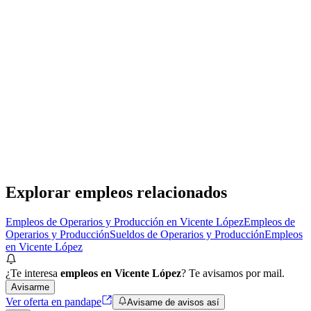
Presencial
Sin sueldo
hace 5 días
Picker de E-commerce / Multinacional Líder
Randstad Argentina
· Vicente López
Presencial
·
hace 8 días
Presencial
Sin sueldo
hace 8 días
Explorar empleos relacionados
Empleos de Operarios y Producción en Vicente López
Empleos de
Operarios y Producción
Sueldos de Operarios y Producción
Empleos
en Vicente López
¿Te interesa
empleos en Vicente López
? Te avisamos por mail.
Avisarme
Ver oferta en pandape
Avisame de avisos así