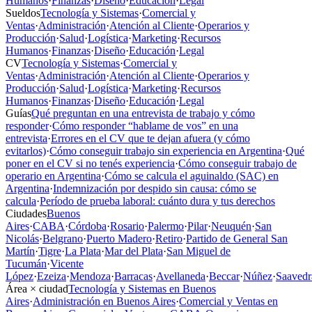
Humanos
·
Finanzas
·
Diseño
·
Educación
·
Legal
Sueldos
Tecnología y Sistemas
·
Comercial y
Ventas
·
Administración
·
Atención al Cliente
·
Operarios y
Producción
·
Salud
·
Logística
·
Marketing
·
Recursos
Humanos
·
Finanzas
·
Diseño
·
Educación
·
Legal
CV
Tecnología y Sistemas
·
Comercial y
Ventas
·
Administración
·
Atención al Cliente
·
Operarios y
Producción
·
Salud
·
Logística
·
Marketing
·
Recursos
Humanos
·
Finanzas
·
Diseño
·
Educación
·
Legal
Guías
Qué preguntan en una entrevista de trabajo y cómo
responder
·
Cómo responder “hablame de vos” en una
entrevista
·
Errores en el CV que te dejan afuera (y cómo
evitarlos)
·
Cómo conseguir trabajo sin experiencia en Argentina
·
Qué
poner en el CV si no tenés experiencia
·
Cómo conseguir trabajo de
operario en Argentina
·
Cómo se calcula el aguinaldo (SAC) en
Argentina
·
Indemnización por despido sin causa: cómo se
calcula
·
Período de prueba laboral: cuánto dura y tus derechos
Ciudades
Buenos
Aires
·
CABA
·
Córdoba
·
Rosario
·
Palermo
·
Pilar
·
Neuquén
·
San
Nicolás
·
Belgrano
·
Puerto Madero
·
Retiro
·
Partido de General San
Martín
·
Tigre
·
La Plata
·
Mar del Plata
·
San Miguel de
Tucumán
·
Vicente
López
·
Ezeiza
·
Mendoza
·
Barracas
·
Avellaneda
·
Beccar
·
Núñez
·
Saavedr
Área × ciudad
Tecnología y Sistemas en Buenos
Aires
·
Administración en Buenos Aires
·
Comercial y Ventas en