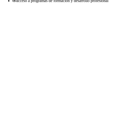
acceso a programas de formación y desarrollo profesional
Operario/a de carga y descarga
Consultores de Empresas
· Pérez
Presencial
·
hace 1 mes
Presencial
Sin sueldo
hace 1 mes
Operario de carga y descarga
Consultores de Empresas
· Rivadavia
Presencial
·
hace 4 meses