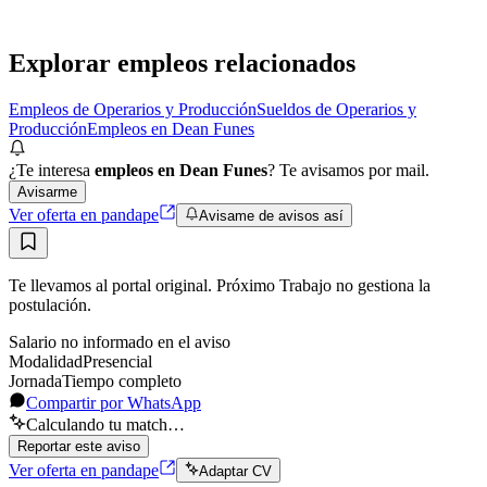
Presencial
Sin sueldo
hace 4 días
Explorar empleos relacionados
Empleos de Operarios y Producción
Sueldos de Operarios y
Producción
Empleos en Dean Funes
¿Te interesa
empleos en Dean Funes
? Te avisamos por mail.
Avisarme
Ver oferta en pandape
Avisame de avisos así
Te llevamos al portal original. Próximo Trabajo no gestiona la
postulación.
Salario no informado en el aviso
Modalidad
Presencial
Jornada
Tiempo completo
Compartir por WhatsApp
Calculando tu match…
Reportar este aviso
Ver oferta en pandape
Adaptar CV