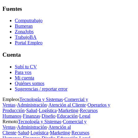
Fuentes
Computrabajo
Bumeran
ZonaJobs
TrabajoBA
Portal Empleo
Cuenta
Subí tu CV
Para vos
Mi cuenta
Quiénes somos
Sugerencias / reportar error
Empleos
Tecnología y Sistemas
·
Comercial y
Ventas
·
Administración
·
Atención al Cliente
·
Operarios y
Producción
·
Salud
·
Logística
·
Marketing
·
Recursos
Humanos
·
Finanzas
·
Diseño
·
Educación
·
Legal
Remoto
Tecnología y Sistemas
·
Comercial y
Ventas
·
Administración
·
Atención al
Cliente
·
Salud
·
Logística
·
Marketing
·
Recursos