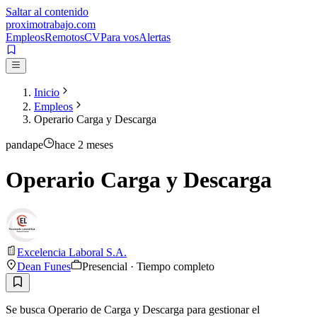
Saltar al contenido
proximotrabajo
.com
Empleos
Remotos
CV
Para vos
Alertas
Inicio
Empleos
Operario Carga y Descarga
pandape
hace 2 meses
Operario Carga y Descarga
Excelencia Laboral S.A.
Dean Funes
Presencial · Tiempo completo
Se busca Operario de Carga y Descarga para gestionar el