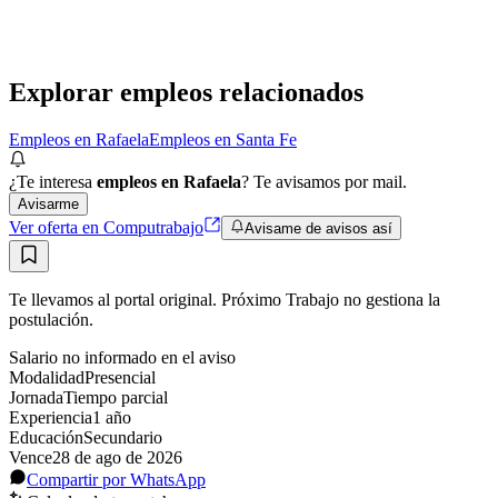
Presencial
·
hace 11 días
Presencial
Sin sueldo
hace 11 días
Explorar empleos relacionados
Empleos en Rafaela
Empleos en Santa Fe
¿Te interesa
empleos en Rafaela
? Te avisamos por mail.
Avisarme
Ver oferta en Computrabajo
Avisame de avisos así
Te llevamos al portal original. Próximo Trabajo no gestiona la
postulación.
Salario no informado en el aviso
Modalidad
Presencial
Jornada
Tiempo parcial
Experiencia
1
año
Educación
Secundario
Vence
28 de ago de 2026
Compartir por WhatsApp