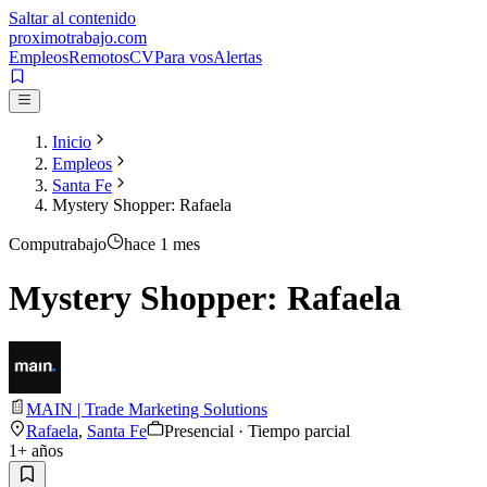
Saltar al contenido
proximotrabajo
.com
Empleos
Remotos
CV
Para vos
Alertas
Inicio
Empleos
Santa Fe
Mystery Shopper: Rafaela
Computrabajo
hace 1 mes
Mystery Shopper: Rafaela
MAIN | Trade Marketing Solutions
Rafaela
,
Santa Fe
Presencial · Tiempo parcial
1
+ años