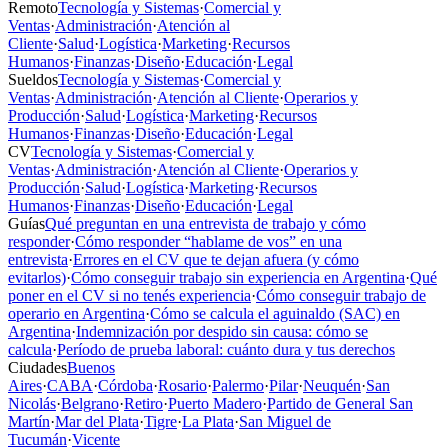
Remoto
Tecnología y Sistemas
·
Comercial y
Ventas
·
Administración
·
Atención al
Cliente
·
Salud
·
Logística
·
Marketing
·
Recursos
Humanos
·
Finanzas
·
Diseño
·
Educación
·
Legal
Sueldos
Tecnología y Sistemas
·
Comercial y
Ventas
·
Administración
·
Atención al Cliente
·
Operarios y
Producción
·
Salud
·
Logística
·
Marketing
·
Recursos
Humanos
·
Finanzas
·
Diseño
·
Educación
·
Legal
CV
Tecnología y Sistemas
·
Comercial y
Ventas
·
Administración
·
Atención al Cliente
·
Operarios y
Producción
·
Salud
·
Logística
·
Marketing
·
Recursos
Humanos
·
Finanzas
·
Diseño
·
Educación
·
Legal
Guías
Qué preguntan en una entrevista de trabajo y cómo
responder
·
Cómo responder “hablame de vos” en una
entrevista
·
Errores en el CV que te dejan afuera (y cómo
evitarlos)
·
Cómo conseguir trabajo sin experiencia en Argentina
·
Qué
poner en el CV si no tenés experiencia
·
Cómo conseguir trabajo de
operario en Argentina
·
Cómo se calcula el aguinaldo (SAC) en
Argentina
·
Indemnización por despido sin causa: cómo se
calcula
·
Período de prueba laboral: cuánto dura y tus derechos
Ciudades
Buenos
Aires
·
CABA
·
Córdoba
·
Rosario
·
Palermo
·
Pilar
·
Neuquén
·
San
Nicolás
·
Belgrano
·
Retiro
·
Puerto Madero
·
Partido de General San
Martín
·
Mar del Plata
·
Tigre
·
La Plata
·
San Miguel de
Tucumán
·
Vicente