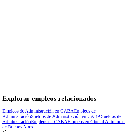
Presencial
·
hace 21 horas
Presencial
Sin sueldo
hace 21 horas
Encargado de Sucursal
Reciente
Lagerhaus - El Galpon Cervecero
· CABA
Presencial
·
hace 21 horas
Presencial
Sin sueldo
hace 21 horas
Explorar empleos relacionados
Empleos de Administración en CABA
Empleos de
Administración
Sueldos de Administración en CABA
Sueldos de
Administración
Empleos en CABA
Empleos en Ciudad Autónoma
de Buenos Aires