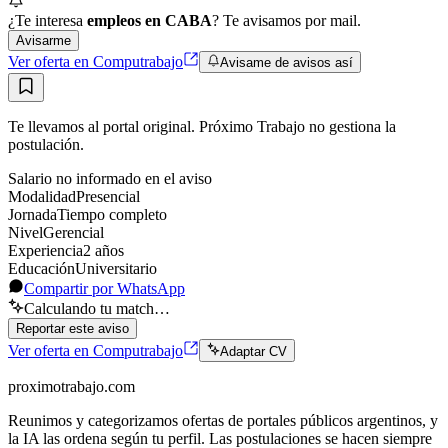
¿Te interesa
empleos en CABA
? Te avisamos por mail.
Avisarme
Ver oferta en Computrabajo
Avisame de avisos así
Te llevamos al portal original. Próximo Trabajo no gestiona la
postulación.
Salario no informado en el aviso
Modalidad
Presencial
Jornada
Tiempo completo
Nivel
Gerencial
Experiencia
2
año
s
Educación
Universitario
Compartir por WhatsApp
Calculando tu match…
Reportar este aviso
Ver oferta en Computrabajo
Adaptar CV
proximotrabajo
.com
Reunimos y categorizamos ofertas de portales públicos argentinos, y
la IA las ordena según tu perfil. Las postulaciones se hacen siempre