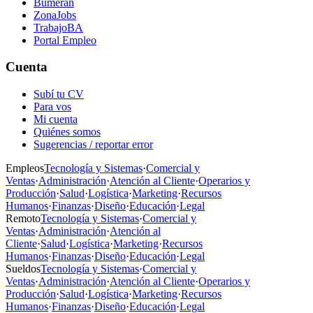
Bumeran
ZonaJobs
TrabajoBA
Portal Empleo
Cuenta
Subí tu CV
Para vos
Mi cuenta
Quiénes somos
Sugerencias / reportar error
Empleos
Tecnología y Sistemas
·
Comercial y
Ventas
·
Administración
·
Atención al Cliente
·
Operarios y
Producción
·
Salud
·
Logística
·
Marketing
·
Recursos
Humanos
·
Finanzas
·
Diseño
·
Educación
·
Legal
Remoto
Tecnología y Sistemas
·
Comercial y
Ventas
·
Administración
·
Atención al
Cliente
·
Salud
·
Logística
·
Marketing
·
Recursos
Humanos
·
Finanzas
·
Diseño
·
Educación
·
Legal
Sueldos
Tecnología y Sistemas
·
Comercial y
Ventas
·
Administración
·
Atención al Cliente
·
Operarios y
Producción
·
Salud
·
Logística
·
Marketing
·
Recursos
Humanos
·
Finanzas
·
Diseño
·
Educación
·
Legal