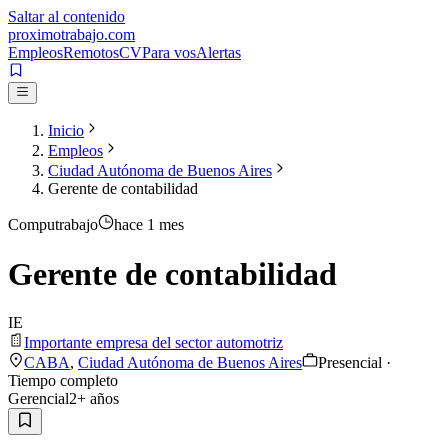
Saltar al contenido
proximotrabajo
.com
Empleos
Remotos
CV
Para vos
Alertas
Inicio
Empleos
Ciudad Autónoma de Buenos Aires
Gerente de contabilidad
Computrabajo
hace 1 mes
Gerente de contabilidad
IE
Importante empresa del sector automotriz
CABA
,
Ciudad Autónoma de Buenos Aires
Presencial ·
Tiempo completo
Gerencial
2
+ años