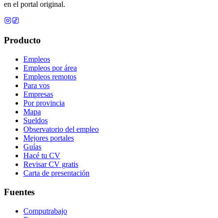
en el portal original.
Producto
Empleos
Empleos por área
Empleos remotos
Para vos
Empresas
Por provincia
Mapa
Sueldos
Observatorio del empleo
Mejores portales
Guías
Hacé tu CV
Revisar CV gratis
Carta de presentación
Fuentes
Computrabajo