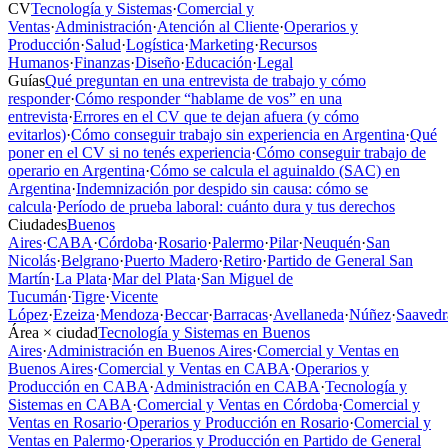
CV
Tecnología y Sistemas
·
Comercial y
Ventas
·
Administración
·
Atención al Cliente
·
Operarios y
Producción
·
Salud
·
Logística
·
Marketing
·
Recursos
Humanos
·
Finanzas
·
Diseño
·
Educación
·
Legal
Guías
Qué preguntan en una entrevista de trabajo y cómo
responder
·
Cómo responder “hablame de vos” en una
entrevista
·
Errores en el CV que te dejan afuera (y cómo
evitarlos)
·
Cómo conseguir trabajo sin experiencia en Argentina
·
Qué
poner en el CV si no tenés experiencia
·
Cómo conseguir trabajo de
operario en Argentina
·
Cómo se calcula el aguinaldo (SAC) en
Argentina
·
Indemnización por despido sin causa: cómo se
calcula
·
Período de prueba laboral: cuánto dura y tus derechos
Ciudades
Buenos
Aires
·
CABA
·
Córdoba
·
Rosario
·
Palermo
·
Pilar
·
Neuquén
·
San
Nicolás
·
Belgrano
·
Puerto Madero
·
Retiro
·
Partido de General San
Martín
·
La Plata
·
Mar del Plata
·
San Miguel de
Tucumán
·
Tigre
·
Vicente
López
·
Ezeiza
·
Mendoza
·
Beccar
·
Barracas
·
Avellaneda
·
Núñez
·
Saavedr
Área × ciudad
Tecnología y Sistemas en Buenos
Aires
·
Administración en Buenos Aires
·
Comercial y Ventas en
Buenos Aires
·
Comercial y Ventas en CABA
·
Operarios y
Producción en CABA
·
Administración en CABA
·
Tecnología y
Sistemas en CABA
·
Comercial y Ventas en Córdoba
·
Comercial y
Ventas en Rosario
·
Operarios y Producción en Rosario
·
Comercial y
Ventas en Palermo
·
Operarios y Producción en Partido de General