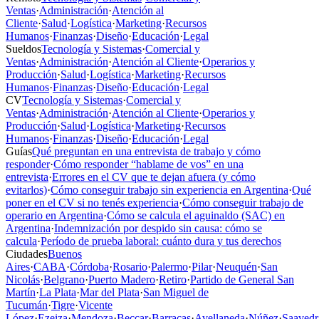
Ventas
·
Administración
·
Atención al
Cliente
·
Salud
·
Logística
·
Marketing
·
Recursos
Humanos
·
Finanzas
·
Diseño
·
Educación
·
Legal
Sueldos
Tecnología y Sistemas
·
Comercial y
Ventas
·
Administración
·
Atención al Cliente
·
Operarios y
Producción
·
Salud
·
Logística
·
Marketing
·
Recursos
Humanos
·
Finanzas
·
Diseño
·
Educación
·
Legal
CV
Tecnología y Sistemas
·
Comercial y
Ventas
·
Administración
·
Atención al Cliente
·
Operarios y
Producción
·
Salud
·
Logística
·
Marketing
·
Recursos
Humanos
·
Finanzas
·
Diseño
·
Educación
·
Legal
Guías
Qué preguntan en una entrevista de trabajo y cómo
responder
·
Cómo responder “hablame de vos” en una
entrevista
·
Errores en el CV que te dejan afuera (y cómo
evitarlos)
·
Cómo conseguir trabajo sin experiencia en Argentina
·
Qué
poner en el CV si no tenés experiencia
·
Cómo conseguir trabajo de
operario en Argentina
·
Cómo se calcula el aguinaldo (SAC) en
Argentina
·
Indemnización por despido sin causa: cómo se
calcula
·
Período de prueba laboral: cuánto dura y tus derechos
Ciudades
Buenos
Aires
·
CABA
·
Córdoba
·
Rosario
·
Palermo
·
Pilar
·
Neuquén
·
San
Nicolás
·
Belgrano
·
Puerto Madero
·
Retiro
·
Partido de General San
Martín
·
La Plata
·
Mar del Plata
·
San Miguel de
Tucumán
·
Tigre
·
Vicente
López
·
Ezeiza
·
Mendoza
·
Beccar
·
Barracas
·
Avellaneda
·
Núñez
·
Saavedr