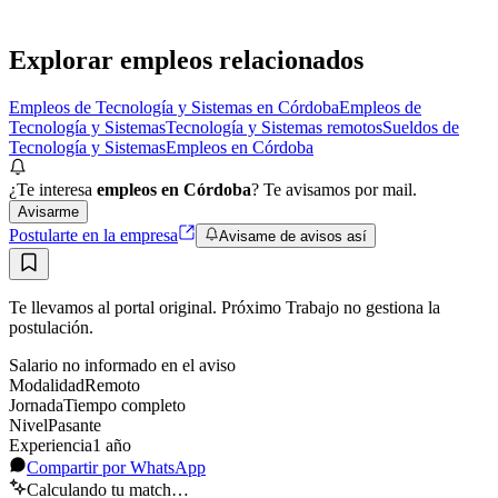
Presencial
Sin sueldo
hace 1 día
Explorar empleos relacionados
Empleos de Tecnología y Sistemas en Córdoba
Empleos de
Tecnología y Sistemas
Tecnología y Sistemas remotos
Sueldos de
Tecnología y Sistemas
Empleos en Córdoba
¿Te interesa
empleos en Córdoba
? Te avisamos por mail.
Avisarme
Postularte en la empresa
Avisame de avisos así
Te llevamos al portal original. Próximo Trabajo no gestiona la
postulación.
Salario no informado en el aviso
Modalidad
Remoto
Jornada
Tiempo completo
Nivel
Pasante
Experiencia
1
año
Compartir por WhatsApp
Calculando tu match…