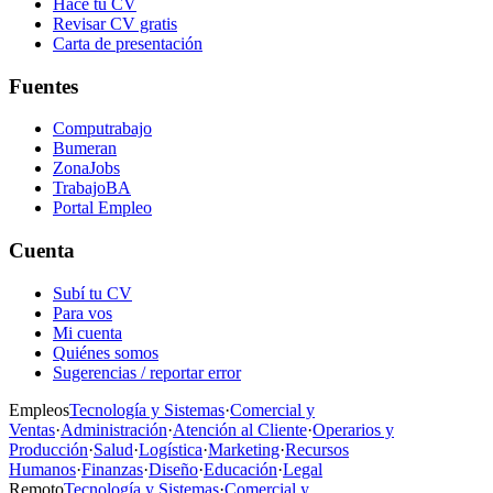
Hacé tu CV
Revisar CV gratis
Carta de presentación
Fuentes
Computrabajo
Bumeran
ZonaJobs
TrabajoBA
Portal Empleo
Cuenta
Subí tu CV
Para vos
Mi cuenta
Quiénes somos
Sugerencias / reportar error
Empleos
Tecnología y Sistemas
·
Comercial y
Ventas
·
Administración
·
Atención al Cliente
·
Operarios y
Producción
·
Salud
·
Logística
·
Marketing
·
Recursos
Humanos
·
Finanzas
·
Diseño
·
Educación
·
Legal
Remoto
Tecnología y Sistemas
·
Comercial y