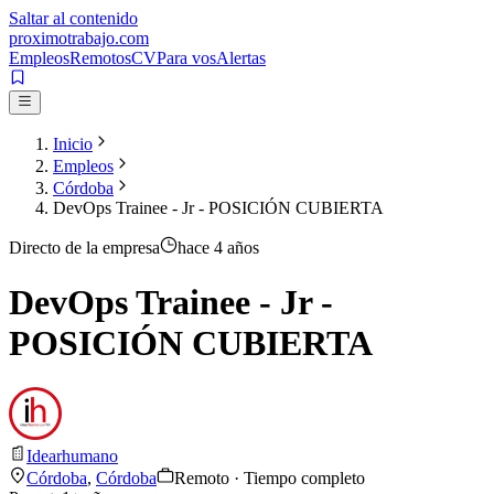
Saltar al contenido
proximotrabajo
.com
Empleos
Remotos
CV
Para vos
Alertas
Inicio
Empleos
Córdoba
DevOps Trainee - Jr - POSICIÓN CUBIERTA
Directo de la empresa
hace 4 años
DevOps Trainee - Jr -
POSICIÓN CUBIERTA
Idearhumano
Córdoba
,
Córdoba
Remoto · Tiempo completo