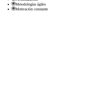
Metodologías ágiles
Motivación constante
Trainee DevOps en GoCloud
GoCloud
Presencial
·
hace 1 año
Presencial
Sin sueldo
hace 1 año
Trainee DevOps en GoCloud
GoCloud