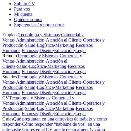
Subí tu CV
Para vos
Mi cuenta
Quiénes somos
Sugerencias / reportar error
Empleos
Tecnología y Sistemas
·
Comercial y
Ventas
·
Administración
·
Atención al Cliente
·
Operarios y
Producción
·
Salud
·
Logística
·
Marketing
·
Recursos
Humanos
·
Finanzas
·
Diseño
·
Educación
·
Legal
Remoto
Tecnología y Sistemas
·
Comercial y
Ventas
·
Administración
·
Atención al
Cliente
·
Salud
·
Logística
·
Marketing
·
Recursos
Humanos
·
Finanzas
·
Diseño
·
Educación
·
Legal
Sueldos
Tecnología y Sistemas
·
Comercial y
Ventas
·
Administración
·
Atención al Cliente
·
Operarios y
Producción
·
Salud
·
Logística
·
Marketing
·
Recursos
Humanos
·
Finanzas
·
Diseño
·
Educación
·
Legal
CV
Tecnología y Sistemas
·
Comercial y
Ventas
·
Administración
·
Atención al Cliente
·
Operarios y
Producción
·
Salud
·
Logística
·
Marketing
·
Recursos
Humanos
·
Finanzas
·
Diseño
·
Educación
·
Legal
Guías
Qué preguntan en una entrevista de trabajo y cómo
responder
·
Cómo responder “hablame de vos” en una
entrevista
·
Errores en el CV que te dejan afuera (y cómo