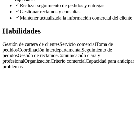
Realizar seguimiento de pedidos y entregas
Gestionar reclamos y consultas
Mantener actualizada la información comercial del cliente
Habilidades
Gestión de cartera de clientes
Servicio comercial
Toma de
pedidos
Coordinación interdepartamental
Seguimiento de
pedidos
Gestión de reclamos
Comunicación clara y
profesional
Organización
Criterio comercial
Capacidad para anticipar
problemas
Gerente comercial
Clinch HR
· Flores