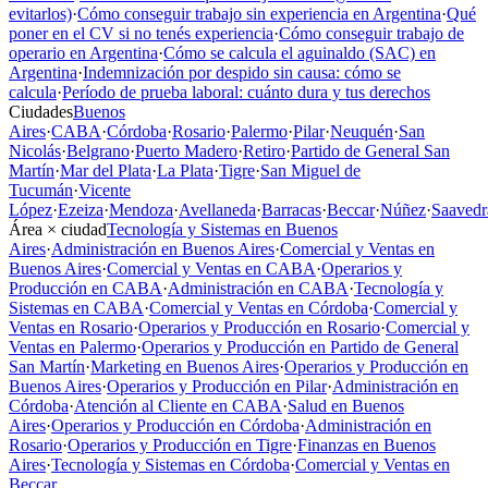
evitarlos)
·
Cómo conseguir trabajo sin experiencia en Argentina
·
Qué
poner en el CV si no tenés experiencia
·
Cómo conseguir trabajo de
operario en Argentina
·
Cómo se calcula el aguinaldo (SAC) en
Argentina
·
Indemnización por despido sin causa: cómo se
calcula
·
Período de prueba laboral: cuánto dura y tus derechos
Ciudades
Buenos
Aires
·
CABA
·
Córdoba
·
Rosario
·
Palermo
·
Pilar
·
Neuquén
·
San
Nicolás
·
Belgrano
·
Puerto Madero
·
Retiro
·
Partido de General San
Martín
·
Mar del Plata
·
La Plata
·
Tigre
·
San Miguel de
Tucumán
·
Vicente
López
·
Ezeiza
·
Mendoza
·
Avellaneda
·
Barracas
·
Beccar
·
Núñez
·
Saavedr
Área × ciudad
Tecnología y Sistemas en Buenos
Aires
·
Administración en Buenos Aires
·
Comercial y Ventas en
Buenos Aires
·
Comercial y Ventas en CABA
·
Operarios y
Producción en CABA
·
Administración en CABA
·
Tecnología y
Sistemas en CABA
·
Comercial y Ventas en Córdoba
·
Comercial y
Ventas en Rosario
·
Operarios y Producción en Rosario
·
Comercial y
Ventas en Palermo
·
Operarios y Producción en Partido de General
San Martín
·
Marketing en Buenos Aires
·
Operarios y Producción en
Buenos Aires
·
Operarios y Producción en Pilar
·
Administración en
Córdoba
·
Atención al Cliente en CABA
·
Salud en Buenos
Aires
·
Operarios y Producción en Córdoba
·
Administración en
Rosario
·
Operarios y Producción en Tigre
·
Finanzas en Buenos
Aires
·
Tecnología y Sistemas en Córdoba
·
Comercial y Ventas en
Beccar