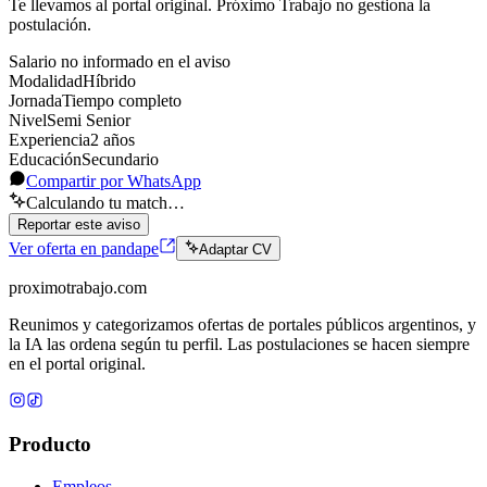
Te llevamos al portal original. Próximo Trabajo no gestiona la
postulación.
Salario no informado en el aviso
Modalidad
Híbrido
Jornada
Tiempo completo
Nivel
Semi Senior
Experiencia
2
año
s
Educación
Secundario
Compartir por WhatsApp
Calculando tu match…
Reportar este aviso
Ver oferta en pandape
Adaptar CV
proximotrabajo
.com
Reunimos y categorizamos ofertas de portales públicos argentinos, y
la IA las ordena según tu perfil. Las postulaciones se hacen siempre
en el portal original.
Producto
Empleos