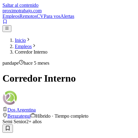
Saltar al contenido
proximotrabajo
.com
Empleos
Remotos
CV
Para vos
Alertas
Inicio
Empleos
Corredor Interno
pandape
hace 5 meses
Corredor Interno
Dos Argentina
Berazategui
Híbrido · Tiempo completo
Semi Senior
2
+ años