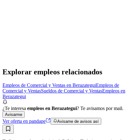
Corredor Interno
Dos Argentina
· Berazategui
Presencial
·
hace 8 meses
Presencial
Sin sueldo
hace 8 meses
Explorar empleos relacionados
Empleos de Comercial y Ventas en Berazategui
Empleos de
Comercial y Ventas
Sueldos de Comercial y Ventas
Empleos en
Berazategui
¿Te interesa
empleos en Berazategui
? Te avisamos por mail.
Avisarme
Ver oferta en pandape
Avisame de avisos así