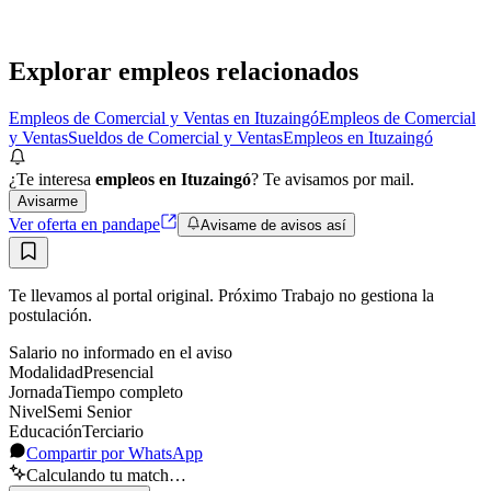
Híbrido
Sin sueldo
hace 11 días
Explorar empleos relacionados
Empleos de Comercial y Ventas en Ituzaingó
Empleos de Comercial
y Ventas
Sueldos de Comercial y Ventas
Empleos en Ituzaingó
¿Te interesa
empleos en Ituzaingó
? Te avisamos por mail.
Avisarme
Ver oferta en pandape
Avisame de avisos así
Te llevamos al portal original. Próximo Trabajo no gestiona la
postulación.
Salario no informado en el aviso
Modalidad
Presencial
Jornada
Tiempo completo
Nivel
Semi Senior
Educación
Terciario
Compartir por WhatsApp
Calculando tu match…