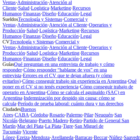
Ventas
·
Administración
·
Atención al
Cliente
·
Salud
·
Logística
·
Marketing
·
Recursos
Humanos
·
Finanzas
·
Diseño
·
Educación
·
Legal
Sueldos
Tecnología y Sistemas
·
Comercial y
Ventas
·
Administración
·
Atención al Cliente
·
Operarios y
Producción
·
Salud
·
Logística
·
Marketing
·
Recursos
Humanos
·
Finanzas
·
Diseño
·
Educación
·
Legal
CV
Tecnología y Sistemas
·
Comercial y
Ventas
·
Administración
·
Atención al Cliente
·
Operarios y
Producción
·
Salud
·
Logística
·
Marketing
·
Recursos
Humanos
·
Finanzas
·
Diseño
·
Educación
·
Legal
Guías
Qué preguntan en una entrevista de trabajo y cómo
responder
·
Cómo responder “hablame de vos” en una
entrevista
·
Errores en el CV que te dejan afuera (y cómo
evitarlos)
·
Cómo conseguir trabajo sin experiencia en Argentina
·
Qué
poner en el CV si no tenés experiencia
·
Cómo conseguir trabajo de
operario en Argentina
·
Cómo se calcula el aguinaldo (SAC) en
Argentina
·
Indemnización por despido sin causa: cómo se
calcula
·
Período de prueba laboral: cuánto dura y tus derechos
Ciudades
Buenos
Aires
·
CABA
·
Córdoba
·
Rosario
·
Palermo
·
Pilar
·
Neuquén
·
San
Nicolás
·
Belgrano
·
Puerto Madero
·
Retiro
·
Partido de General San
Martín
·
Mar del Plata
·
La Plata
·
Tigre
·
San Miguel de
Tucumán
·
Vicente
López
·
Ezeiza
·
Mendoza
·
Avellaneda
·
Barracas
·
Beccar
·
Núñez
·
Saavedr