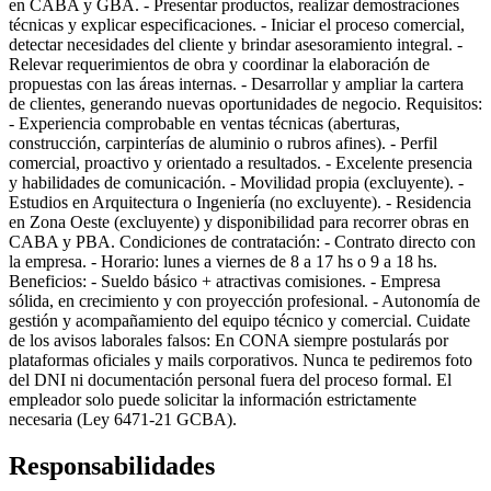
en CABA y GBA. - Presentar productos, realizar demostraciones
técnicas y explicar especificaciones. - Iniciar el proceso comercial,
detectar necesidades del cliente y brindar asesoramiento integral. -
Relevar requerimientos de obra y coordinar la elaboración de
propuestas con las áreas internas. - Desarrollar y ampliar la cartera
de clientes, generando nuevas oportunidades de negocio. Requisitos:
- Experiencia comprobable en ventas técnicas (aberturas,
construcción, carpinterías de aluminio o rubros afines). - Perfil
comercial, proactivo y orientado a resultados. - Excelente presencia
y habilidades de comunicación. - Movilidad propia (excluyente). -
Estudios en Arquitectura o Ingeniería (no excluyente). - Residencia
en Zona Oeste (excluyente) y disponibilidad para recorrer obras en
CABA y PBA. Condiciones de contratación: - Contrato directo con
la empresa. - Horario: lunes a viernes de 8 a 17 hs o 9 a 18 hs.
Beneficios: - Sueldo básico + atractivas comisiones. - Empresa
sólida, en crecimiento y con proyección profesional. - Autonomía de
gestión y acompañamiento del equipo técnico y comercial. Cuidate
de los avisos laborales falsos: En CONA siempre postularás por
plataformas oficiales y mails corporativos. Nunca te pediremos foto
del DNI ni documentación personal fuera del proceso formal. El
empleador solo puede solicitar la información estrictamente
necesaria (Ley 6471-21 GCBA).
Responsabilidades