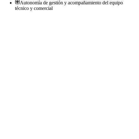
Autonomía de gestión y acompañamiento del equipo
técnico y comercial
Ejecutivo comercial
Ceta Capital Humano
· Godoy Cruz
Presencial
·
hace 1 mes
Presencial
Sin sueldo
hace 1 mes
Ejecutivo de ventas técnicas
Adecco Argentina S.A.
· Monserrat