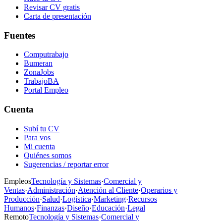
Revisar CV gratis
Carta de presentación
Fuentes
Computrabajo
Bumeran
ZonaJobs
TrabajoBA
Portal Empleo
Cuenta
Subí tu CV
Para vos
Mi cuenta
Quiénes somos
Sugerencias / reportar error
Empleos
Tecnología y Sistemas
·
Comercial y
Ventas
·
Administración
·
Atención al Cliente
·
Operarios y
Producción
·
Salud
·
Logística
·
Marketing
·
Recursos
Humanos
·
Finanzas
·
Diseño
·
Educación
·
Legal
Remoto
Tecnología y Sistemas
·
Comercial y