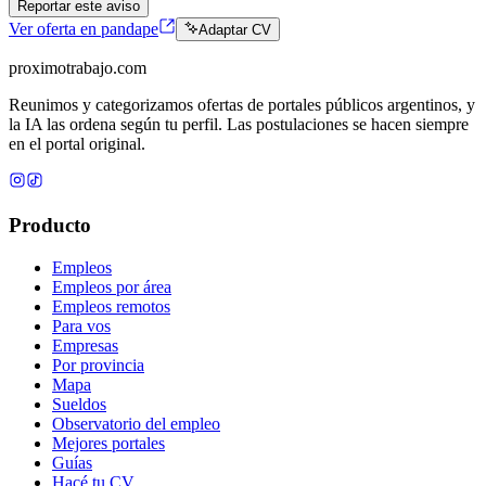
Reportar este aviso
Ver oferta en pandape
Adaptar CV
proximotrabajo
.com
Reunimos y categorizamos ofertas de portales públicos argentinos, y
la IA las ordena según tu perfil. Las postulaciones se hacen siempre
en el portal original.
Producto
Empleos
Empleos por área
Empleos remotos
Para vos
Empresas
Por provincia
Mapa
Sueldos
Observatorio del empleo
Mejores portales
Guías
Hacé tu CV