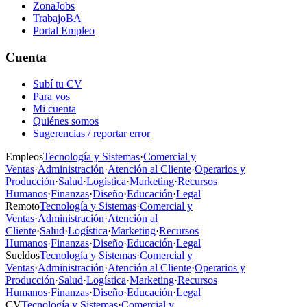
ZonaJobs
TrabajoBA
Portal Empleo
Cuenta
Subí tu CV
Para vos
Mi cuenta
Quiénes somos
Sugerencias / reportar error
Empleos
Tecnología y Sistemas
·
Comercial y
Ventas
·
Administración
·
Atención al Cliente
·
Operarios y
Producción
·
Salud
·
Logística
·
Marketing
·
Recursos
Humanos
·
Finanzas
·
Diseño
·
Educación
·
Legal
Remoto
Tecnología y Sistemas
·
Comercial y
Ventas
·
Administración
·
Atención al
Cliente
·
Salud
·
Logística
·
Marketing
·
Recursos
Humanos
·
Finanzas
·
Diseño
·
Educación
·
Legal
Sueldos
Tecnología y Sistemas
·
Comercial y
Ventas
·
Administración
·
Atención al Cliente
·
Operarios y
Producción
·
Salud
·
Logística
·
Marketing
·
Recursos
Humanos
·
Finanzas
·
Diseño
·
Educación
·
Legal
CV
Tecnología y Sistemas
·
Comercial y