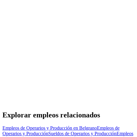
Personal Shopper
Adecco Argentina S.A.
· Belgrano
Presencial
·
hace 12 días
Presencial
Sin sueldo
hace 12 días
Merchandiser/Repositor externo Full Time
TMT
· Belgrano
Presencial
·
hace 16 días
Presencial
Sin sueldo
hace 16 días
Explorar empleos relacionados
Empleos de Operarios y Producción en Belgrano
Empleos de
Operarios y Producción
Sueldos de Operarios y Producción
Empleos