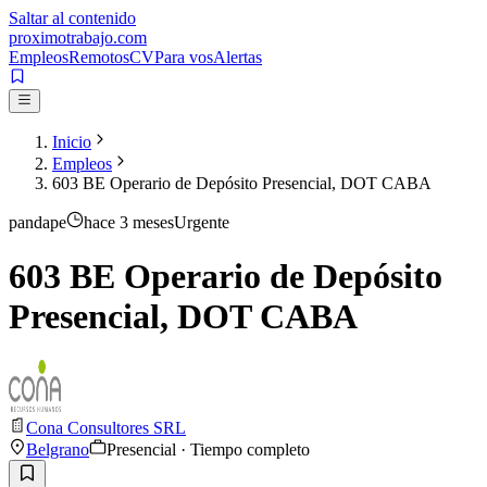
Saltar al contenido
proximotrabajo
.com
Empleos
Remotos
CV
Para vos
Alertas
Inicio
Empleos
603 BE Operario de Depósito Presencial, DOT CABA
pandape
hace 3 meses
Urgente
603 BE Operario de Depósito
Presencial, DOT CABA
Cona Consultores SRL
Belgrano
Presencial · Tiempo completo