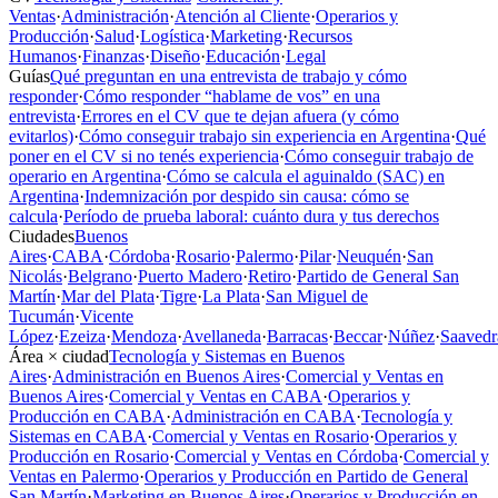
Ventas
·
Administración
·
Atención al Cliente
·
Operarios y
Producción
·
Salud
·
Logística
·
Marketing
·
Recursos
Humanos
·
Finanzas
·
Diseño
·
Educación
·
Legal
Guías
Qué preguntan en una entrevista de trabajo y cómo
responder
·
Cómo responder “hablame de vos” en una
entrevista
·
Errores en el CV que te dejan afuera (y cómo
evitarlos)
·
Cómo conseguir trabajo sin experiencia en Argentina
·
Qué
poner en el CV si no tenés experiencia
·
Cómo conseguir trabajo de
operario en Argentina
·
Cómo se calcula el aguinaldo (SAC) en
Argentina
·
Indemnización por despido sin causa: cómo se
calcula
·
Período de prueba laboral: cuánto dura y tus derechos
Ciudades
Buenos
Aires
·
CABA
·
Córdoba
·
Rosario
·
Palermo
·
Pilar
·
Neuquén
·
San
Nicolás
·
Belgrano
·
Puerto Madero
·
Retiro
·
Partido de General San
Martín
·
Mar del Plata
·
Tigre
·
La Plata
·
San Miguel de
Tucumán
·
Vicente
López
·
Ezeiza
·
Mendoza
·
Avellaneda
·
Barracas
·
Beccar
·
Núñez
·
Saavedr
Área × ciudad
Tecnología y Sistemas en Buenos
Aires
·
Administración en Buenos Aires
·
Comercial y Ventas en
Buenos Aires
·
Comercial y Ventas en CABA
·
Operarios y
Producción en CABA
·
Administración en CABA
·
Tecnología y
Sistemas en CABA
·
Comercial y Ventas en Rosario
·
Operarios y
Producción en Rosario
·
Comercial y Ventas en Córdoba
·
Comercial y
Ventas en Palermo
·
Operarios y Producción en Partido de General
San Martín
·
Marketing en Buenos Aires
·
Operarios y Producción en