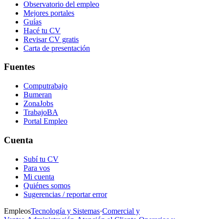
Observatorio del empleo
Mejores portales
Guías
Hacé tu CV
Revisar CV gratis
Carta de presentación
Fuentes
Computrabajo
Bumeran
ZonaJobs
TrabajoBA
Portal Empleo
Cuenta
Subí tu CV
Para vos
Mi cuenta
Quiénes somos
Sugerencias / reportar error
Empleos
Tecnología y Sistemas
·
Comercial y