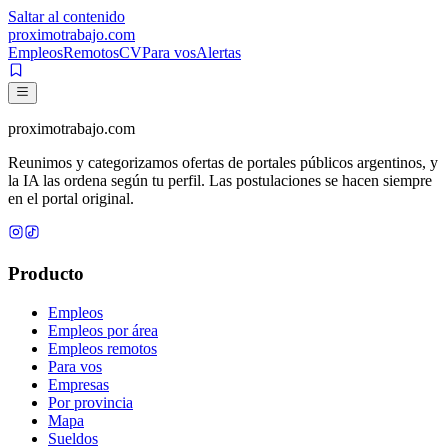
Saltar al contenido
proximotrabajo
.com
Empleos
Remotos
CV
Para vos
Alertas
proximotrabajo
.com
Reunimos y categorizamos ofertas de portales públicos argentinos, y
la IA las ordena según tu perfil. Las postulaciones se hacen siempre
en el portal original.
Producto
Empleos
Empleos por área
Empleos remotos
Para vos
Empresas
Por provincia
Mapa
Sueldos