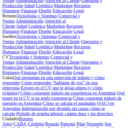
Ventas
·
Administración
·
Atención al Cliente
·
Operarios y
Producción
·
Salud
·
Logística
·
Marketing
·
Recursos
Humanos
·
Finanzas
·
Diseño
·
Educación
·
Legal
Remoto
Tecnología y Sistemas
·
Comercial y
Ventas
·
Administración
·
Atención al
Cliente
·
Salud
·
Logística
·
Marketing
·
Recursos
Humanos
·
Finanzas
·
Diseño
·
Educación
·
Legal
Sueldos
Tecnología y Sistemas
·
Comercial y
Ventas
·
Administración
·
Atención al Cliente
·
Operarios y
Producción
·
Salud
·
Logística
·
Marketing
·
Recursos
Humanos
·
Finanzas
·
Diseño
·
Educación
·
Legal
CV
Tecnología y Sistemas
·
Comercial y
Ventas
·
Administración
·
Atención al Cliente
·
Operarios y
Producción
·
Salud
·
Logística
·
Marketing
·
Recursos
Humanos
·
Finanzas
·
Diseño
·
Educación
·
Legal
Guías
Qué preguntan en una entrevista de trabajo y cómo
responder
·
Cómo responder “hablame de vos” en una
entrevista
·
Errores en el CV que te dejan afuera (y cómo
evitarlos)
·
Cómo conseguir trabajo sin experiencia en Argentina
·
Qué
poner en el CV si no tenés experiencia
·
Cómo conseguir trabajo de
operario en Argentina
·
Cómo se calcula el aguinaldo (SAC) en
Argentina
·
Indemnización por despido sin causa: cómo se
calcula
·
Período de prueba laboral: cuánto dura y tus derechos
Ciudades
Buenos
Aires
·
CABA
·
Córdoba
·
Rosario
·
Palermo
·
Pilar
·
Neuquén
·
San