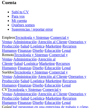
Cuenta
Subí tu CV
Para vos
Mi cuenta
Quiénes somos
Sugerencias / reportar error
Empleos
Tecnología y Sistemas
·
Comercial y
Ventas
·
Administración
·
Atención al Cliente
·
Operarios y
Producción
·
Salud
·
Logística
·
Marketing
·
Recursos
Humanos
·
Finanzas
·
Diseño
·
Educación
·
Legal
Remoto
Tecnología y Sistemas
·
Comercial y
Ventas
·
Administración
·
Atención al
Cliente
·
Salud
·
Logística
·
Marketing
·
Recursos
Humanos
·
Finanzas
·
Diseño
·
Educación
·
Legal
Sueldos
Tecnología y Sistemas
·
Comercial y
Ventas
·
Administración
·
Atención al Cliente
·
Operarios y
Producción
·
Salud
·
Logística
·
Marketing
·
Recursos
Humanos
·
Finanzas
·
Diseño
·
Educación
·
Legal
CV
Tecnología y Sistemas
·
Comercial y
Ventas
·
Administración
·
Atención al Cliente
·
Operarios y
Producción
·
Salud
·
Logística
·
Marketing
·
Recursos
Humanos
·
Finanzas
·
Diseño
·
Educación
·
Legal
Guías
Qué preguntan en una entrevista de trabajo y cómo