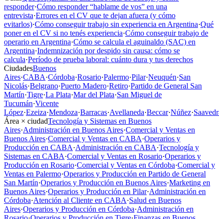
responder
·
Cómo responder “hablame de vos” en una
entrevista
·
Errores en el CV que te dejan afuera (y cómo
evitarlos)
·
Cómo conseguir trabajo sin experiencia en Argentina
·
Qué
poner en el CV si no tenés experiencia
·
Cómo conseguir trabajo de
operario en Argentina
·
Cómo se calcula el aguinaldo (SAC) en
Argentina
·
Indemnización por despido sin causa: cómo se
calcula
·
Período de prueba laboral: cuánto dura y tus derechos
Ciudades
Buenos
Aires
·
CABA
·
Córdoba
·
Rosario
·
Palermo
·
Pilar
·
Neuquén
·
San
Nicolás
·
Belgrano
·
Puerto Madero
·
Retiro
·
Partido de General San
Martín
·
Tigre
·
La Plata
·
Mar del Plata
·
San Miguel de
Tucumán
·
Vicente
López
·
Ezeiza
·
Mendoza
·
Barracas
·
Avellaneda
·
Beccar
·
Núñez
·
Saavedr
Área × ciudad
Tecnología y Sistemas en Buenos
Aires
·
Administración en Buenos Aires
·
Comercial y Ventas en
Buenos Aires
·
Comercial y Ventas en CABA
·
Operarios y
Producción en CABA
·
Administración en CABA
·
Tecnología y
Sistemas en CABA
·
Comercial y Ventas en Rosario
·
Operarios y
Producción en Rosario
·
Comercial y Ventas en Córdoba
·
Comercial y
Ventas en Palermo
·
Operarios y Producción en Partido de General
San Martín
·
Operarios y Producción en Buenos Aires
·
Marketing en
Buenos Aires
·
Operarios y Producción en Pilar
·
Administración en
Córdoba
·
Atención al Cliente en CABA
·
Salud en Buenos
Aires
·
Operarios y Producción en Córdoba
·
Administración en
Rosario
·
Operarios y Producción en Tigre
·
Finanzas en Buenos