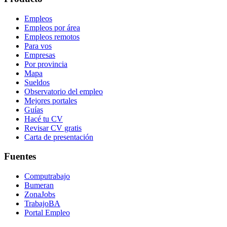
Empleos
Empleos por área
Empleos remotos
Para vos
Empresas
Por provincia
Mapa
Sueldos
Observatorio del empleo
Mejores portales
Guías
Hacé tu CV
Revisar CV gratis
Carta de presentación
Fuentes
Computrabajo
Bumeran
ZonaJobs
TrabajoBA
Portal Empleo