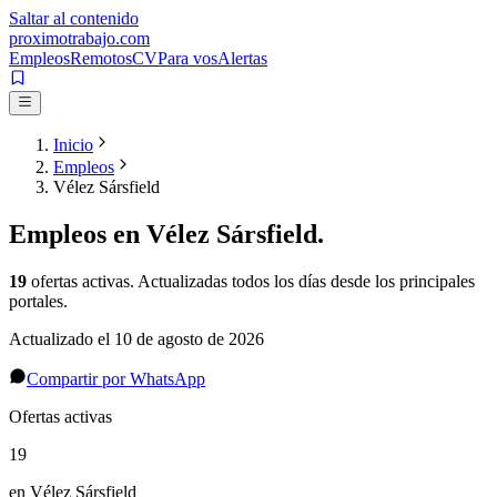
Saltar al contenido
proximotrabajo
.com
Empleos
Remotos
CV
Para vos
Alertas
Inicio
Empleos
Vélez Sársfield
Empleos en
Vélez Sársfield
.
19
ofertas activas
. Actualizadas todos los días desde los principales
portales.
Actualizado el
10 de agosto de 2026
Compartir por WhatsApp
Ofertas activas
19
en Vélez Sársfield