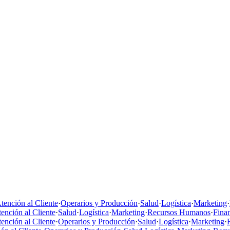
tención al Cliente
·
Operarios y Producción
·
Salud
·
Logística
·
Marketing
·
ención al Cliente
·
Salud
·
Logística
·
Marketing
·
Recursos Humanos
·
Fina
ención al Cliente
·
Operarios y Producción
·
Salud
·
Logística
·
Marketing
·