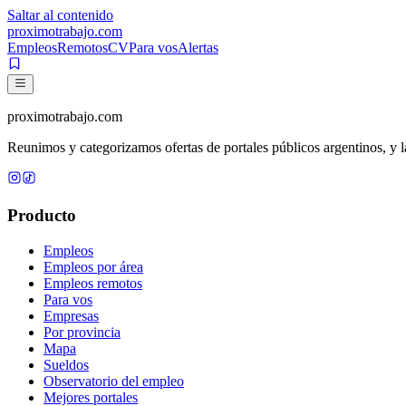
Saltar al contenido
proximotrabajo
.com
Empleos
Remotos
CV
Para vos
Alertas
proximotrabajo
.com
Reunimos y categorizamos ofertas de portales públicos argentinos, y la
Producto
Empleos
Empleos por área
Empleos remotos
Para vos
Empresas
Por provincia
Mapa
Sueldos
Observatorio del empleo
Mejores portales