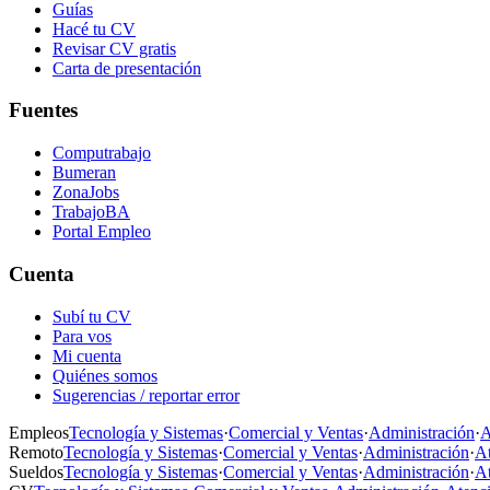
Guías
Hacé tu CV
Revisar CV gratis
Carta de presentación
Fuentes
Computrabajo
Bumeran
ZonaJobs
TrabajoBA
Portal Empleo
Cuenta
Subí tu CV
Para vos
Mi cuenta
Quiénes somos
Sugerencias / reportar error
Empleos
Tecnología y Sistemas
·
Comercial y Ventas
·
Administración
·
A
Remoto
Tecnología y Sistemas
·
Comercial y Ventas
·
Administración
·
At
Sueldos
Tecnología y Sistemas
·
Comercial y Ventas
·
Administración
·
At