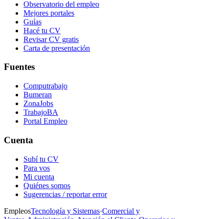
Observatorio del empleo
Mejores portales
Guías
Hacé tu CV
Revisar CV gratis
Carta de presentación
Fuentes
Computrabajo
Bumeran
ZonaJobs
TrabajoBA
Portal Empleo
Cuenta
Subí tu CV
Para vos
Mi cuenta
Quiénes somos
Sugerencias / reportar error
Empleos
Tecnología y Sistemas
·
Comercial y