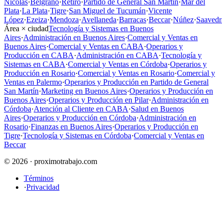
Nicolás
·
Belgrano
·
Retiro
·
Partido de General San Martín
·
Mar del
Plata
·
La Plata
·
Tigre
·
San Miguel de Tucumán
·
Vicente
López
·
Ezeiza
·
Mendoza
·
Avellaneda
·
Barracas
·
Beccar
·
Núñez
·
Saavedr
Área × ciudad
Tecnología y Sistemas en Buenos
Aires
·
Administración en Buenos Aires
·
Comercial y Ventas en
Buenos Aires
·
Comercial y Ventas en CABA
·
Operarios y
Producción en CABA
·
Administración en CABA
·
Tecnología y
Sistemas en CABA
·
Comercial y Ventas en Córdoba
·
Operarios y
Producción en Rosario
·
Comercial y Ventas en Rosario
·
Comercial y
Ventas en Palermo
·
Operarios y Producción en Partido de General
San Martín
·
Marketing en Buenos Aires
·
Operarios y Producción en
Buenos Aires
·
Operarios y Producción en Pilar
·
Administración en
Córdoba
·
Atención al Cliente en CABA
·
Salud en Buenos
Aires
·
Operarios y Producción en Córdoba
·
Administración en
Rosario
·
Finanzas en Buenos Aires
·
Operarios y Producción en
Tigre
·
Tecnología y Sistemas en Córdoba
·
Comercial y Ventas en
Beccar
© 2026 · proximotrabajo.com
Términos
·
Privacidad