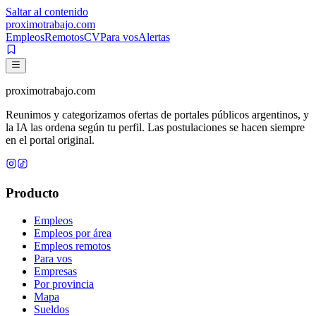
Saltar al contenido
proximotrabajo
.com
Empleos
Remotos
CV
Para vos
Alertas
proximotrabajo
.com
Reunimos y categorizamos ofertas de portales públicos argentinos, y
la IA las ordena según tu perfil. Las postulaciones se hacen siempre
en el portal original.
Producto
Empleos
Empleos por área
Empleos remotos
Para vos
Empresas
Por provincia
Mapa
Sueldos