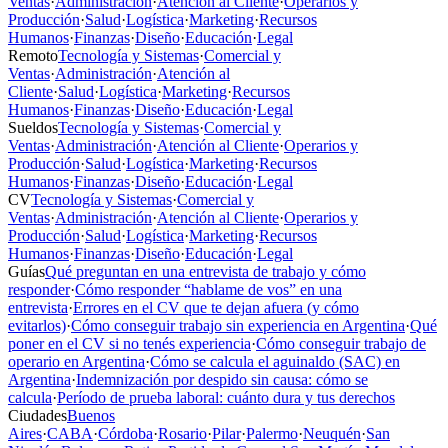
Ventas
·
Administración
·
Atención al Cliente
·
Operarios y
Producción
·
Salud
·
Logística
·
Marketing
·
Recursos
Humanos
·
Finanzas
·
Diseño
·
Educación
·
Legal
Remoto
Tecnología y Sistemas
·
Comercial y
Ventas
·
Administración
·
Atención al
Cliente
·
Salud
·
Logística
·
Marketing
·
Recursos
Humanos
·
Finanzas
·
Diseño
·
Educación
·
Legal
Sueldos
Tecnología y Sistemas
·
Comercial y
Ventas
·
Administración
·
Atención al Cliente
·
Operarios y
Producción
·
Salud
·
Logística
·
Marketing
·
Recursos
Humanos
·
Finanzas
·
Diseño
·
Educación
·
Legal
CV
Tecnología y Sistemas
·
Comercial y
Ventas
·
Administración
·
Atención al Cliente
·
Operarios y
Producción
·
Salud
·
Logística
·
Marketing
·
Recursos
Humanos
·
Finanzas
·
Diseño
·
Educación
·
Legal
Guías
Qué preguntan en una entrevista de trabajo y cómo
responder
·
Cómo responder “hablame de vos” en una
entrevista
·
Errores en el CV que te dejan afuera (y cómo
evitarlos)
·
Cómo conseguir trabajo sin experiencia en Argentina
·
Qué
poner en el CV si no tenés experiencia
·
Cómo conseguir trabajo de
operario en Argentina
·
Cómo se calcula el aguinaldo (SAC) en
Argentina
·
Indemnización por despido sin causa: cómo se
calcula
·
Período de prueba laboral: cuánto dura y tus derechos
Ciudades
Buenos
Aires
·
CABA
·
Córdoba
·
Rosario
·
Pilar
·
Palermo
·
Neuquén
·
San