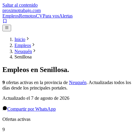
Saltar al contenido
proximotrabajo
.com
Empleos
Remotos
CV
Para vos
Alertas
Inicio
Empleos
Neuquén
Senillosa
Empleos en
Senillosa
.
9
ofertas activas
en la provincia de
Neuquén
. Actualizadas todos los
días desde los principales portales.
Actualizado el
7 de agosto de 2026
Compartir por WhatsApp
Ofertas activas
9