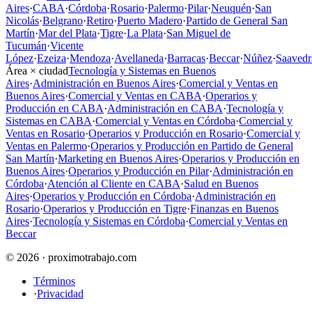
Aires
·
CABA
·
Córdoba
·
Rosario
·
Palermo
·
Pilar
·
Neuquén
·
San
Nicolás
·
Belgrano
·
Retiro
·
Puerto Madero
·
Partido de General San
Martín
·
Mar del Plata
·
Tigre
·
La Plata
·
San Miguel de
Tucumán
·
Vicente
López
·
Ezeiza
·
Mendoza
·
Avellaneda
·
Barracas
·
Beccar
·
Núñez
·
Saavedr
Área × ciudad
Tecnología y Sistemas en Buenos
Aires
·
Administración en Buenos Aires
·
Comercial y Ventas en
Buenos Aires
·
Comercial y Ventas en CABA
·
Operarios y
Producción en CABA
·
Administración en CABA
·
Tecnología y
Sistemas en CABA
·
Comercial y Ventas en Córdoba
·
Comercial y
Ventas en Rosario
·
Operarios y Producción en Rosario
·
Comercial y
Ventas en Palermo
·
Operarios y Producción en Partido de General
San Martín
·
Marketing en Buenos Aires
·
Operarios y Producción en
Buenos Aires
·
Operarios y Producción en Pilar
·
Administración en
Córdoba
·
Atención al Cliente en CABA
·
Salud en Buenos
Aires
·
Operarios y Producción en Córdoba
·
Administración en
Rosario
·
Operarios y Producción en Tigre
·
Finanzas en Buenos
Aires
·
Tecnología y Sistemas en Córdoba
·
Comercial y Ventas en
Beccar
© 2026 · proximotrabajo.com
Términos
·
Privacidad