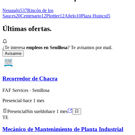
Neuquén
537
Rincón de los
Sauces
20
Centenario
12
Plottier
12
Añelo
10
Plaza Huincul
5
Últimas
ofertas.
¿Te interesa
empleos en Senillosa
? Te avisamos por mail.
Avisarme
Recorredor de Chacra
FAF Services
· Senillosa
Presencial
·
hace 1 mes
Presencial
Sin sueldo
hace 1 mes
TE
Mecánico de Mantenimiento de Planta Industrial