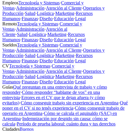
Empleos
Tecnología y Sistemas
·
Comercial y
Ventas
·
Administración
·
Atención al Cliente
·
Operarios y
Producción
·
Salud
·
Logística
·
Marketing
·
Recursos
Humanos
·
Finanzas
·
Diseño
·
Educación
·
Legal
Remoto
Tecnología y Sistemas
·
Comercial y
Ventas
·
Administración
·
Atención al
Cliente
·
Salud
·
Logística
·
Marketing
·
Recursos
Humanos
·
Finanzas
·
Diseño
·
Educación
·
Legal
Sueldos
Tecnología y Sistemas
·
Comercial y
Ventas
·
Administración
·
Atención al Cliente
·
Operarios y
Producción
·
Salud
·
Logística
·
Marketing
·
Recursos
Humanos
·
Finanzas
·
Diseño
·
Educación
·
Legal
CV
Tecnología y Sistemas
·
Comercial y
Ventas
·
Administración
·
Atención al Cliente
·
Operarios y
Producción
·
Salud
·
Logística
·
Marketing
·
Recursos
Humanos
·
Finanzas
·
Diseño
·
Educación
·
Legal
Guías
Qué preguntan en una entrevista de trabajo y cómo
responder
·
Cómo responder “hablame de vos” en una
entrevista
·
Errores en el CV que te dejan afuera (y cómo
evitarlos)
·
Cómo conseguir trabajo sin experiencia en Argentina
·
Qué
poner en el CV si no tenés experiencia
·
Cómo conseguir trabajo de
operario en Argentina
·
Cómo se calcula el aguinaldo (SAC) en
Argentina
·
Indemnización por despido sin causa: cómo se
calcula
·
Período de prueba laboral: cuánto dura y tus derechos
Ciudades
Buenos