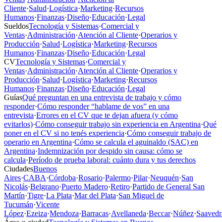
Cliente
·
Salud
·
Logística
·
Marketing
·
Recursos
Humanos
·
Finanzas
·
Diseño
·
Educación
·
Legal
Sueldos
Tecnología y Sistemas
·
Comercial y
Ventas
·
Administración
·
Atención al Cliente
·
Operarios y
Producción
·
Salud
·
Logística
·
Marketing
·
Recursos
Humanos
·
Finanzas
·
Diseño
·
Educación
·
Legal
CV
Tecnología y Sistemas
·
Comercial y
Ventas
·
Administración
·
Atención al Cliente
·
Operarios y
Producción
·
Salud
·
Logística
·
Marketing
·
Recursos
Humanos
·
Finanzas
·
Diseño
·
Educación
·
Legal
Guías
Qué preguntan en una entrevista de trabajo y cómo
responder
·
Cómo responder “hablame de vos” en una
entrevista
·
Errores en el CV que te dejan afuera (y cómo
evitarlos)
·
Cómo conseguir trabajo sin experiencia en Argentina
·
Qué
poner en el CV si no tenés experiencia
·
Cómo conseguir trabajo de
operario en Argentina
·
Cómo se calcula el aguinaldo (SAC) en
Argentina
·
Indemnización por despido sin causa: cómo se
calcula
·
Período de prueba laboral: cuánto dura y tus derechos
Ciudades
Buenos
Aires
·
CABA
·
Córdoba
·
Rosario
·
Palermo
·
Pilar
·
Neuquén
·
San
Nicolás
·
Belgrano
·
Puerto Madero
·
Retiro
·
Partido de General San
Martín
·
Tigre
·
La Plata
·
Mar del Plata
·
San Miguel de
Tucumán
·
Vicente
López
·
Ezeiza
·
Mendoza
·
Barracas
·
Avellaneda
·
Beccar
·
Núñez
·
Saavedr