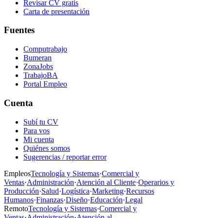
Revisar CV gratis
Carta de presentación
Fuentes
Computrabajo
Bumeran
ZonaJobs
TrabajoBA
Portal Empleo
Cuenta
Subí tu CV
Para vos
Mi cuenta
Quiénes somos
Sugerencias / reportar error
Empleos
Tecnología y Sistemas
·
Comercial y
Ventas
·
Administración
·
Atención al Cliente
·
Operarios y
Producción
·
Salud
·
Logística
·
Marketing
·
Recursos
Humanos
·
Finanzas
·
Diseño
·
Educación
·
Legal
Remoto
Tecnología y Sistemas
·
Comercial y
Ventas
·
Administración
·
Atención al