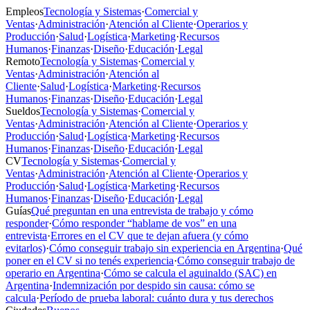
Empleos
Tecnología y Sistemas
·
Comercial y
Ventas
·
Administración
·
Atención al Cliente
·
Operarios y
Producción
·
Salud
·
Logística
·
Marketing
·
Recursos
Humanos
·
Finanzas
·
Diseño
·
Educación
·
Legal
Remoto
Tecnología y Sistemas
·
Comercial y
Ventas
·
Administración
·
Atención al
Cliente
·
Salud
·
Logística
·
Marketing
·
Recursos
Humanos
·
Finanzas
·
Diseño
·
Educación
·
Legal
Sueldos
Tecnología y Sistemas
·
Comercial y
Ventas
·
Administración
·
Atención al Cliente
·
Operarios y
Producción
·
Salud
·
Logística
·
Marketing
·
Recursos
Humanos
·
Finanzas
·
Diseño
·
Educación
·
Legal
CV
Tecnología y Sistemas
·
Comercial y
Ventas
·
Administración
·
Atención al Cliente
·
Operarios y
Producción
·
Salud
·
Logística
·
Marketing
·
Recursos
Humanos
·
Finanzas
·
Diseño
·
Educación
·
Legal
Guías
Qué preguntan en una entrevista de trabajo y cómo
responder
·
Cómo responder “hablame de vos” en una
entrevista
·
Errores en el CV que te dejan afuera (y cómo
evitarlos)
·
Cómo conseguir trabajo sin experiencia en Argentina
·
Qué
poner en el CV si no tenés experiencia
·
Cómo conseguir trabajo de
operario en Argentina
·
Cómo se calcula el aguinaldo (SAC) en
Argentina
·
Indemnización por despido sin causa: cómo se
calcula
·
Período de prueba laboral: cuánto dura y tus derechos