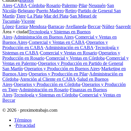
Ciudades
Buenos
Aires
·
CABA
·
Córdoba
·
Rosario
·
Palermo
·
Pilar
·
Neuquén
·
San
Nicolás
·
Belgrano
·
Puerto Madero
·
Retiro
·
Partido de General San
Martín
·
Tigre
·
La Plata
·
Mar del Plata
·
San Miguel de
Tucumán
·
Vicente
López
·
Ezeiza
·
Mendoza
·
Barracas
·
Avellaneda
·
Beccar
·
Núñez
·
Saavedr
Área × ciudad
Tecnología y Sistemas en Buenos
Aires
·
Administración en Buenos Aires
·
Comercial y Ventas en
Buenos Aires
·
Comercial y Ventas en CABA
·
Operarios y
Producción en CABA
·
Administración en CABA
·
Tecnología y
Sistemas en CABA
·
Comercial y Ventas en Rosario
·
Operarios y
Producción en Rosario
·
Comercial y Ventas en Córdoba
·
Comercial y
Ventas en Palermo
·
Operarios y Producción en Partido de General
San Martín
·
Operarios y Producción en Buenos Aires
·
Marketing en
Buenos Aires
·
Operarios y Producción en Pilar
·
Administración en
Córdoba
·
Atención al Cliente en CABA
·
Salud en Buenos
Aires
·
Operarios y Producción en Córdoba
·
Operarios y Producción
en Tigre
·
Administración en Rosario
·
Finanzas en Buenos
Aires
·
Tecnología y Sistemas en Córdoba
·
Comercial y Ventas en
Beccar
© 2026 · proximotrabajo.com
Términos
·
Privacidad