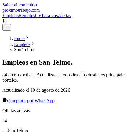
Saltar al contenido
proximotrabajo
.com
Empleos
Remotos
CV
Para vos
Alertas
Inicio
Empleos
San Telmo
Empleos en
San Telmo
.
34
ofertas activas
. Actualizadas todos los días desde los principales
portales.
Actualizado el
10 de agosto de 2026
Compartir por WhatsApp
Ofertas activas
34
en San Telmo