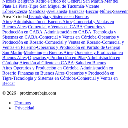
Nicolás
·
Belgrano
·
Retiro
·
Partido de General San Martín
·
Mar del
Plata
·
La Plata
·
Tigre
·
San Miguel de Tucumán
·
Vicente
López
·
Ezeiza
·
Mendoza
·
Avellaneda
·
Barracas
·
Beccar
·
Núñez
·
Saavedr
Área × ciudad
Tecnología y Sistemas en Buenos
Aires
·
Administración en Buenos Aires
·
Comercial y Ventas en
Buenos Aires
·
Comercial y Ventas en CABA
·
Operarios y
Producción en CABA
·
Administración en CABA
·
Tecnología y
Sistemas en CABA
·
Comercial y Ventas en Córdoba
·
Operarios y
Producción en Rosario
·
Comercial y Ventas en Rosario
·
Comercial y
Ventas en Palermo
·
Operarios y Producción en Partido de General
San Martín
·
Marketing en Buenos Aires
·
Operarios y Producción en
Buenos Aires
·
Operarios y Producción en Pilar
·
Administración en
Córdoba
·
Atención al Cliente en CABA
·
Salud en Buenos
Aires
·
Operarios y Producción en Córdoba
·
Administración en
Rosario
·
Finanzas en Buenos Aires
·
Operarios y Producción en
Tigre
·
Tecnología y Sistemas en Córdoba
·
Comercial y Ventas en
Beccar
© 2026 · proximotrabajo.com
Términos
·
Privacidad