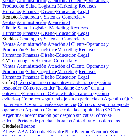
Ventas
·
Administración
·
Atención al Cliente
·
Operarios y
Producción
·
Salud
·
Logística
·
Marketing
·
Recursos
Humanos
·
Finanzas
·
Diseño
·
Educación
·
Legal
Remoto
Tecnología y Sistemas
·
Comercial y
Ventas
·
Administración
·
Atención al
Cliente
·
Salud
·
Logística
·
Marketing
·
Recursos
Humanos
·
Finanzas
·
Diseño
·
Educación
·
Legal
Sueldos
Tecnología y Sistemas
·
Comercial y
Ventas
·
Administración
·
Atención al Cliente
·
Operarios y
Producción
·
Salud
·
Logística
·
Marketing
·
Recursos
Humanos
·
Finanzas
·
Diseño
·
Educación
·
Legal
CV
Tecnología y Sistemas
·
Comercial y
Ventas
·
Administración
·
Atención al Cliente
·
Operarios y
Producción
·
Salud
·
Logística
·
Marketing
·
Recursos
Humanos
·
Finanzas
·
Diseño
·
Educación
·
Legal
Guías
Qué preguntan en una entrevista de trabajo y cómo
responder
·
Cómo responder “hablame de vos” en una
entrevista
·
Errores en el CV que te dejan afuera (y cómo
evitarlos)
·
Cómo conseguir trabajo sin experiencia en Argentina
·
Qué
poner en el CV si no tenés experiencia
·
Cómo conseguir trabajo de
operario en Argentina
·
Cómo se calcula el aguinaldo (SAC) en
Argentina
·
Indemnización por despido sin causa: cómo se
calcula
·
Período de prueba laboral: cuánto dura y tus derechos
Ciudades
Buenos
Aires
·
CABA
·
Córdoba
·
Rosario
·
Pilar
·
Palermo
·
Neuquén
·
San