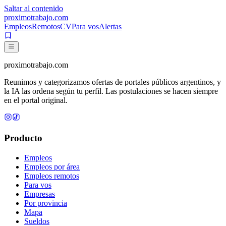
Saltar al contenido
proximotrabajo
.com
Empleos
Remotos
CV
Para vos
Alertas
proximotrabajo
.com
Reunimos y categorizamos ofertas de portales públicos argentinos, y
la IA las ordena según tu perfil. Las postulaciones se hacen siempre
en el portal original.
Producto
Empleos
Empleos por área
Empleos remotos
Para vos
Empresas
Por provincia
Mapa
Sueldos