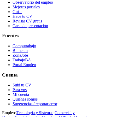
Observatorio del empleo
Mejores portales
Guías
Hacé tu CV
Revisar CV gratis
Carta de presentación
Fuentes
Computrabajo
Bumeran
ZonaJobs
TrabajoBA
Portal Empleo
Cuenta
Subí tu CV
Para vos
Mi cuenta
Quiénes somos
Sugerencias / reportar error
Empleos
Tecnología y Sistemas
·
Comercial y