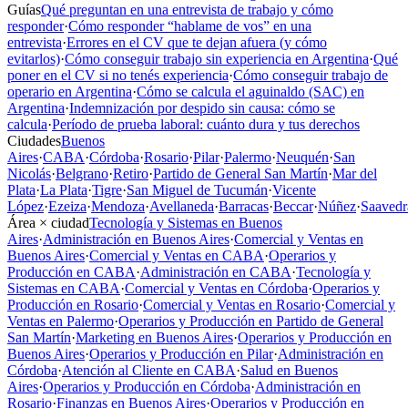
Guías
Qué preguntan en una entrevista de trabajo y cómo
responder
·
Cómo responder “hablame de vos” en una
entrevista
·
Errores en el CV que te dejan afuera (y cómo
evitarlos)
·
Cómo conseguir trabajo sin experiencia en Argentina
·
Qué
poner en el CV si no tenés experiencia
·
Cómo conseguir trabajo de
operario en Argentina
·
Cómo se calcula el aguinaldo (SAC) en
Argentina
·
Indemnización por despido sin causa: cómo se
calcula
·
Período de prueba laboral: cuánto dura y tus derechos
Ciudades
Buenos
Aires
·
CABA
·
Córdoba
·
Rosario
·
Pilar
·
Palermo
·
Neuquén
·
San
Nicolás
·
Belgrano
·
Retiro
·
Partido de General San Martín
·
Mar del
Plata
·
La Plata
·
Tigre
·
San Miguel de Tucumán
·
Vicente
López
·
Ezeiza
·
Mendoza
·
Avellaneda
·
Barracas
·
Beccar
·
Núñez
·
Saavedr
Área × ciudad
Tecnología y Sistemas en Buenos
Aires
·
Administración en Buenos Aires
·
Comercial y Ventas en
Buenos Aires
·
Comercial y Ventas en CABA
·
Operarios y
Producción en CABA
·
Administración en CABA
·
Tecnología y
Sistemas en CABA
·
Comercial y Ventas en Córdoba
·
Operarios y
Producción en Rosario
·
Comercial y Ventas en Rosario
·
Comercial y
Ventas en Palermo
·
Operarios y Producción en Partido de General
San Martín
·
Marketing en Buenos Aires
·
Operarios y Producción en
Buenos Aires
·
Operarios y Producción en Pilar
·
Administración en
Córdoba
·
Atención al Cliente en CABA
·
Salud en Buenos
Aires
·
Operarios y Producción en Córdoba
·
Administración en
Rosario
·
Finanzas en Buenos Aires
·
Operarios y Producción en