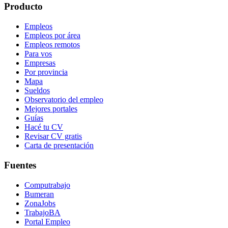
Producto
Empleos
Empleos por área
Empleos remotos
Para vos
Empresas
Por provincia
Mapa
Sueldos
Observatorio del empleo
Mejores portales
Guías
Hacé tu CV
Revisar CV gratis
Carta de presentación
Fuentes
Computrabajo
Bumeran
ZonaJobs
TrabajoBA
Portal Empleo