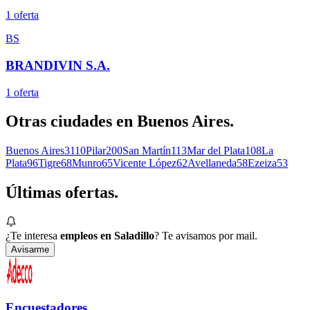
1
oferta
BS
BRANDIVIN S.A.
1
oferta
Otras ciudades en
Buenos Aires
.
Buenos Aires
3110
Pilar
200
San Martín
113
Mar del Plata
108
La
Plata
96
Tigre
68
Munro
65
Vicente López
62
Avellaneda
58
Ezeiza
53
Últimas
ofertas.
¿Te interesa
empleos en Saladillo
? Te avisamos por mail.
Avisarme
Encuestadores