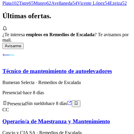
Plata
102
Tigre
65
Munro
62
Avellaneda
54
Vicente López
54
Ezeiza
52
Últimas
ofertas.
¿Te interesa
empleos en Remedios de Escalada
? Te avisamos por
mail.
Avisarme
Técnico de mantenimiento de autoelevadores
Bumeran Selecta
· Remedios de Escalada
Presencial
·
hace 8 días
Presencial
Sin sueldo
hace 8 días
CC
Operario/a de Maestranza y Mantenimiento
Cascio y CIA SA
· Remedios de Escalada