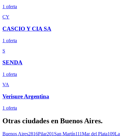
1
oferta
CY
CASCIO Y CIA SA
1
oferta
S
SENDA
1
oferta
VA
Verisure Argentina
1
oferta
Otras ciudades en
Buenos Aires
.
Buenos Aires
2816
Pilar
201
San Martín
111
Mar del Plata
109
La