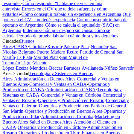
responder
·
Cómo responder “hablame de vos” en una
entrevista
·
Errores en el CV que te dejan afuera (y cómo
evitarlos)
·
Cómo conseguir trabajo sin experiencia en Argentina
·
Qué
poner en el CV si no tenés experiencia
·
Cómo conseguir trabajo de
operario en Argentina
·
Cómo se calcula el aguinaldo (SAC) en
Argentina
·
Indemnización por despido sin causa: cómo se
calcula
·
Período de prueba laboral: cuánto dura y tus derechos
Ciudades
Buenos
Aires
·
CABA
·
Córdoba
·
Rosario
·
Palermo
·
Pilar
·
Neuquén
·
San
Nicolás
·
Belgrano
·
Puerto Madero
·
Retiro
·
Partido de General San
Martín
·
La Plata
·
Mar del Plata
·
San Miguel de
Tucumán
·
Tigre
·
Vicente
López
·
Ezeiza
·
Mendoza
·
Beccar
·
Barracas
·
Avellaneda
·
Núñez
·
Saavedr
Área × ciudad
Tecnología y Sistemas en Buenos
Aires
·
Administración en Buenos Aires
·
Comercial y Ventas en
Buenos Aires
·
Comercial y Ventas en CABA
·
Operarios y
Producción en CABA
·
Administración en CABA
·
Tecnología y
Sistemas en CABA
·
Comercial y Ventas en Córdoba
·
Comercial y
Ventas en Rosario
·
Operarios y Producción en Rosario
·
Comercial y
Ventas en Palermo
·
Operarios y Producción en Partido de General
San Martín
·
Operarios y Producción en Buenos Aires
·
Operarios y
Producción en Pilar
·
Administración en Córdoba
·
Marketing en
Buenos Aires
·
Salud en Buenos Aires
·
Atención al Cliente en
CABA
·
Operarios y Producción en Córdoba
·
Administración en
Rosario
·
Operarios y Producción en Tigre
·
Finanzas en Buenos