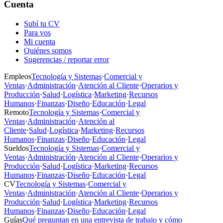
Cuenta
Subí tu CV
Para vos
Mi cuenta
Quiénes somos
Sugerencias / reportar error
Empleos
Tecnología y Sistemas
·
Comercial y
Ventas
·
Administración
·
Atención al Cliente
·
Operarios y
Producción
·
Salud
·
Logística
·
Marketing
·
Recursos
Humanos
·
Finanzas
·
Diseño
·
Educación
·
Legal
Remoto
Tecnología y Sistemas
·
Comercial y
Ventas
·
Administración
·
Atención al
Cliente
·
Salud
·
Logística
·
Marketing
·
Recursos
Humanos
·
Finanzas
·
Diseño
·
Educación
·
Legal
Sueldos
Tecnología y Sistemas
·
Comercial y
Ventas
·
Administración
·
Atención al Cliente
·
Operarios y
Producción
·
Salud
·
Logística
·
Marketing
·
Recursos
Humanos
·
Finanzas
·
Diseño
·
Educación
·
Legal
CV
Tecnología y Sistemas
·
Comercial y
Ventas
·
Administración
·
Atención al Cliente
·
Operarios y
Producción
·
Salud
·
Logística
·
Marketing
·
Recursos
Humanos
·
Finanzas
·
Diseño
·
Educación
·
Legal
Guías
Qué preguntan en una entrevista de trabajo y cómo