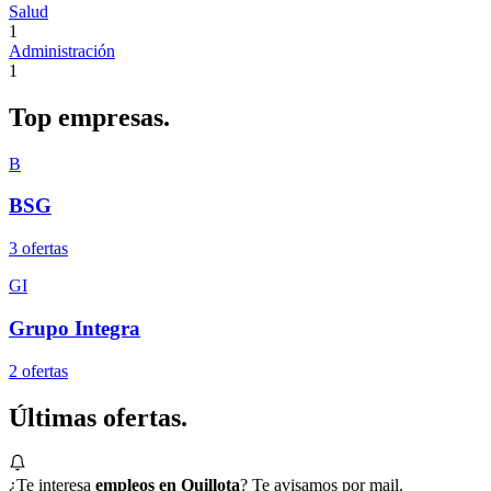
Salud
1
Administración
1
Top
empresas.
B
BSG
3
oferta
s
GI
Grupo Integra
2
oferta
s
Últimas
ofertas.
¿Te interesa
empleos en Quillota
? Te avisamos por mail.