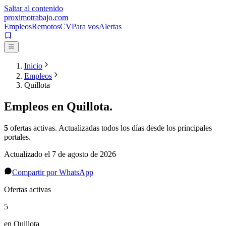
Saltar al contenido
proximotrabajo
.com
Empleos
Remotos
CV
Para vos
Alertas
Inicio
Empleos
Quillota
Empleos en
Quillota
.
5
ofertas activas
. Actualizadas todos los días desde los principales
portales.
Actualizado el
7 de agosto de 2026
Compartir por WhatsApp
Ofertas activas
5
en Quillota