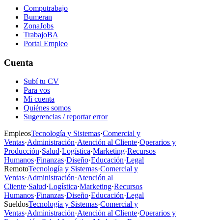
Computrabajo
Bumeran
ZonaJobs
TrabajoBA
Portal Empleo
Cuenta
Subí tu CV
Para vos
Mi cuenta
Quiénes somos
Sugerencias / reportar error
Empleos
Tecnología y Sistemas
·
Comercial y
Ventas
·
Administración
·
Atención al Cliente
·
Operarios y
Producción
·
Salud
·
Logística
·
Marketing
·
Recursos
Humanos
·
Finanzas
·
Diseño
·
Educación
·
Legal
Remoto
Tecnología y Sistemas
·
Comercial y
Ventas
·
Administración
·
Atención al
Cliente
·
Salud
·
Logística
·
Marketing
·
Recursos
Humanos
·
Finanzas
·
Diseño
·
Educación
·
Legal
Sueldos
Tecnología y Sistemas
·
Comercial y
Ventas
·
Administración
·
Atención al Cliente
·
Operarios y