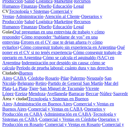
Producción
·
Salud
·
Logística
·
Marketing
·
Recursos
Humanos
·
Finanzas
·
Diseño
·
Educación
·
Legal
CV
Tecnología y Sistemas
·
Comercial y
Ventas
·
Administración
·
Atención al Cliente
·
Operarios y
Producción
·
Salud
·
Logística
·
Marketing
·
Recursos
Humanos
·
Finanzas
·
Diseño
·
Educación
·
Legal
Guías
Qué preguntan en una entrevista de trabajo y cómo
responder
·
Cómo responder “hablame de vos” en una
entrevista
·
Errores en el CV que te dejan afuera (y cómo
evitarlos)
·
Cómo conseguir trabajo sin experiencia en Argentina
·
Qué
poner en el CV si no tenés experiencia
·
Cómo conseguir trabajo de
operario en Argentina
·
Cómo se calcula el aguinaldo (SAC) en
Argentina
·
Indemnización por despido sin causa: cómo se
calcula
·
Período de prueba laboral: cuánto dura y tus derechos
Ciudades
Buenos
Aires
·
CABA
·
Córdoba
·
Rosario
·
Pilar
·
Palermo
·
Neuquén
·
San
Nicolás
·
Belgrano
·
Retiro
·
Partido de General San Martín
·
Mar del
Plata
·
La Plata
·
Tigre
·
San Miguel de Tucumán
·
Vicente
López
·
Ezeiza
·
Mendoza
·
Avellaneda
·
Barracas
·
Beccar
·
Núñez
·
Saavedr
Área × ciudad
Tecnología y Sistemas en Buenos
Aires
·
Administración en Buenos Aires
·
Comercial y Ventas en
Buenos Aires
·
Comercial y Ventas en CABA
·
Operarios y
Producción en CABA
·
Administración en CABA
·
Tecnología y
Sistemas en CABA
·
Comercial y Ventas en Córdoba
·
Operarios y
Producción en Rosario
·
Comercial y Ventas en Rosario
·
Comercial y