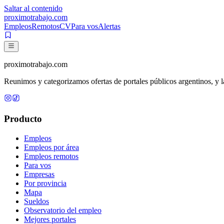
Saltar al contenido
proximotrabajo
.com
Empleos
Remotos
CV
Para vos
Alertas
proximotrabajo
.com
Reunimos y categorizamos ofertas de portales públicos argentinos, y la
Producto
Empleos
Empleos por área
Empleos remotos
Para vos
Empresas
Por provincia
Mapa
Sueldos
Observatorio del empleo
Mejores portales