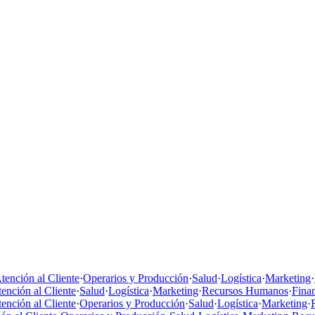
tención al Cliente
·
Operarios y Producción
·
Salud
·
Logística
·
Marketing
·
ención al Cliente
·
Salud
·
Logística
·
Marketing
·
Recursos Humanos
·
Fina
ención al Cliente
·
Operarios y Producción
·
Salud
·
Logística
·
Marketing
·