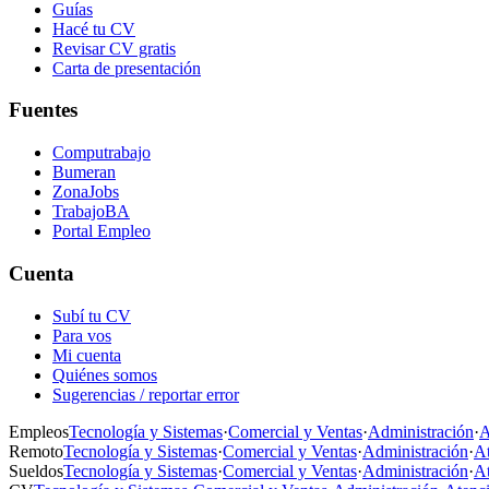
Guías
Hacé tu CV
Revisar CV gratis
Carta de presentación
Fuentes
Computrabajo
Bumeran
ZonaJobs
TrabajoBA
Portal Empleo
Cuenta
Subí tu CV
Para vos
Mi cuenta
Quiénes somos
Sugerencias / reportar error
Empleos
Tecnología y Sistemas
·
Comercial y Ventas
·
Administración
·
A
Remoto
Tecnología y Sistemas
·
Comercial y Ventas
·
Administración
·
At
Sueldos
Tecnología y Sistemas
·
Comercial y Ventas
·
Administración
·
At