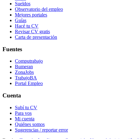
Sueldos
Observatorio del empleo
Mejores portales
Guías
Hacé tu CV
Revisar CV gratis
Carta de presentación
Fuentes
Computrabajo
Bumeran
ZonaJobs
TrabajoBA
Portal Empleo
Cuenta
Subí tu CV
Para vos
Mi cuenta
Quiénes somos
Sugerencias / reportar error