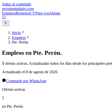
Saltar al contenido
proximotrabajo
.com
Empleos
Remotos
CV
Para vos
Alertas
Inicio
Empleos
Pte. Perón
Empleos en
Pte. Perón
.
5
ofertas activas
. Actualizadas todos los días desde los principales port
Actualizado el
8 de agosto de 2026
Compartir por WhatsApp
Ofertas activas
5
en Pte. Perón