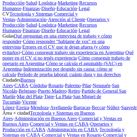
Producción
·
Salud
·
Logística
·
Marketing
·
Recursos
Humanos
·
Finanzas
·
Diseño
·
Educación
·
Legal
CV
Tecnología y Sistemas
·
Comercial y
Ventas
·
Administración
·
Atención al Cliente
·
Operarios y
Producción
·
Salud
·
Logística
·
Marketing
·
Recursos
Humanos
·
Finanzas
·
Diseño
·
Educación
·
Legal
Guías
Qué preguntan en una entrevista de trabajo y cómo
responder
·
Cómo responder “hablame de vos” en una
entrevista
·
Errores en el CV que te dejan afuera (y cómo
evitarlos)
·
Cómo conseguir trabajo sin experiencia en Argentina
·
Qué
poner en el CV si no tenés experiencia
·
Cómo conseguir trabajo de
operario en Argentina
·
Cómo se calcula el aguinaldo (SAC) en
Argentina
·
Indemnización por despido sin causa: cómo se
calcula
·
Período de prueba laboral: cuánto dura y tus derechos
Ciudades
Buenos
Aires
·
CABA
·
Córdoba
·
Rosario
·
Palermo
·
Pilar
·
Neuquén
·
San
Nicolás
·
Belgrano
·
Puerto Madero
·
Retiro
·
Partido de General San
Martín
·
Mar del Plata
·
Tigre
·
La Plata
·
San Miguel de
Tucumán
·
Vicente
López
·
Ezeiza
·
Mendoza
·
Avellaneda
·
Barracas
·
Beccar
·
Núñez
·
Saavedr
Área × ciudad
Tecnología y Sistemas en Buenos
Aires
·
Administración en Buenos Aires
·
Comercial y Ventas en
Buenos Aires
·
Comercial y Ventas en CABA
·
Operarios y
Producción en CABA
·
Administración en CABA
·
Tecnología y
Sistemas en CABA
·
Comercial y Ventas en Rosario
·
Comercial y