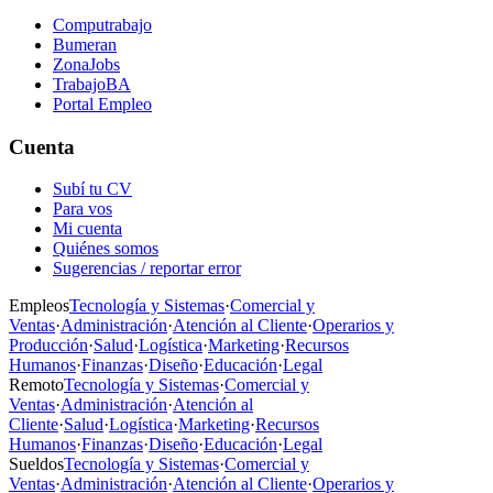
Computrabajo
Bumeran
ZonaJobs
TrabajoBA
Portal Empleo
Cuenta
Subí tu CV
Para vos
Mi cuenta
Quiénes somos
Sugerencias / reportar error
Empleos
Tecnología y Sistemas
·
Comercial y
Ventas
·
Administración
·
Atención al Cliente
·
Operarios y
Producción
·
Salud
·
Logística
·
Marketing
·
Recursos
Humanos
·
Finanzas
·
Diseño
·
Educación
·
Legal
Remoto
Tecnología y Sistemas
·
Comercial y
Ventas
·
Administración
·
Atención al
Cliente
·
Salud
·
Logística
·
Marketing
·
Recursos
Humanos
·
Finanzas
·
Diseño
·
Educación
·
Legal
Sueldos
Tecnología y Sistemas
·
Comercial y
Ventas
·
Administración
·
Atención al Cliente
·
Operarios y