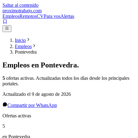
Saltar al contenido
proximotrabajo
.com
Empleos
Remotos
CV
Para vos
Alertas
Inicio
Empleos
Pontevedra
Empleos en
Pontevedra
.
5
ofertas activas
. Actualizadas todos los días desde los principales
portales.
Actualizado el
9 de agosto de 2026
Compartir por WhatsApp
Ofertas activas
5
en Pontevedra