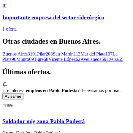
IE
Importante empresa del sector siderúrgico
1
oferta
Otras ciudades en
Buenos Aires
.
Buenos Aires
3101
Pilar
203
San Martín
113
Mar del Plata
107
La
Plata
96
Munro
69
Tigre
68
Vicente López
62
Avellaneda
59
Ezeiza
55
Últimas
ofertas.
¿Te interesa
empleos en Pablo Podestá
? Te avisamos por mail.
Avisarme
Soldador mig zona Pablo Podestá
Grupo Gestión
· Pablo Podestá