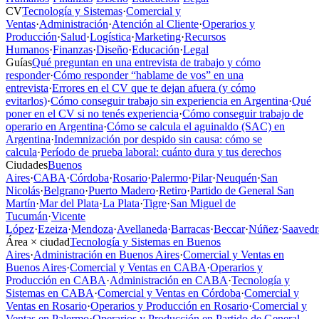
CV
Tecnología y Sistemas
·
Comercial y
Ventas
·
Administración
·
Atención al Cliente
·
Operarios y
Producción
·
Salud
·
Logística
·
Marketing
·
Recursos
Humanos
·
Finanzas
·
Diseño
·
Educación
·
Legal
Guías
Qué preguntan en una entrevista de trabajo y cómo
responder
·
Cómo responder “hablame de vos” en una
entrevista
·
Errores en el CV que te dejan afuera (y cómo
evitarlos)
·
Cómo conseguir trabajo sin experiencia en Argentina
·
Qué
poner en el CV si no tenés experiencia
·
Cómo conseguir trabajo de
operario en Argentina
·
Cómo se calcula el aguinaldo (SAC) en
Argentina
·
Indemnización por despido sin causa: cómo se
calcula
·
Período de prueba laboral: cuánto dura y tus derechos
Ciudades
Buenos
Aires
·
CABA
·
Córdoba
·
Rosario
·
Palermo
·
Pilar
·
Neuquén
·
San
Nicolás
·
Belgrano
·
Puerto Madero
·
Retiro
·
Partido de General San
Martín
·
Mar del Plata
·
La Plata
·
Tigre
·
San Miguel de
Tucumán
·
Vicente
López
·
Ezeiza
·
Mendoza
·
Avellaneda
·
Barracas
·
Beccar
·
Núñez
·
Saavedr
Área × ciudad
Tecnología y Sistemas en Buenos
Aires
·
Administración en Buenos Aires
·
Comercial y Ventas en
Buenos Aires
·
Comercial y Ventas en CABA
·
Operarios y
Producción en CABA
·
Administración en CABA
·
Tecnología y
Sistemas en CABA
·
Comercial y Ventas en Córdoba
·
Comercial y
Ventas en Rosario
·
Operarios y Producción en Rosario
·
Comercial y
Ventas en Palermo
·
Operarios y Producción en Partido de General