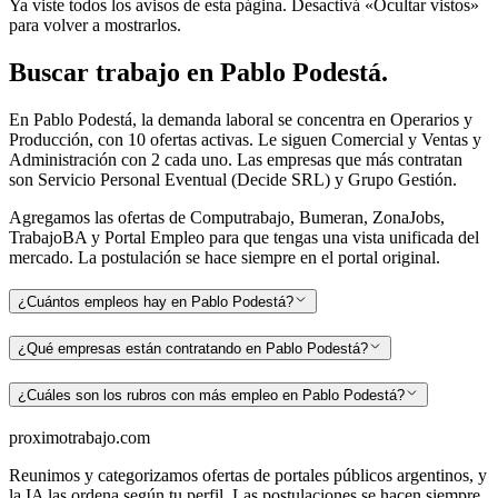
Ya viste todos los avisos de esta página. Desactivá «Ocultar vistos»
para volver a mostrarlos.
Buscar
trabajo en
Pablo Podestá
.
En Pablo Podestá, la demanda laboral se concentra en Operarios y
Producción, con 10 ofertas activas. Le siguen Comercial y Ventas y
Administración con 2 cada uno. Las empresas que más contratan
son Servicio Personal Eventual (Decide SRL) y Grupo Gestión.
Agregamos las ofertas de Computrabajo, Bumeran, ZonaJobs,
TrabajoBA y Portal Empleo para que tengas una vista unificada del
mercado. La postulación se hace siempre en el portal original.
¿Cuántos empleos hay en Pablo Podestá?
¿Qué empresas están contratando en Pablo Podestá?
¿Cuáles son los rubros con más empleo en Pablo Podestá?
proximotrabajo
.com
Reunimos y categorizamos ofertas de portales públicos argentinos, y
la IA las ordena según tu perfil. Las postulaciones se hacen siempre