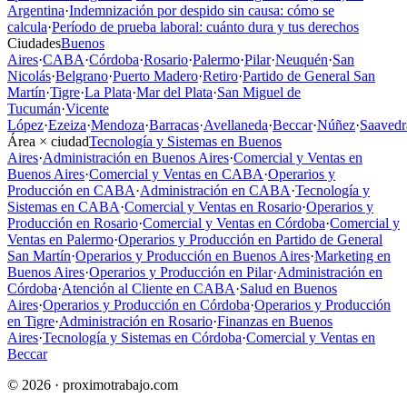
Argentina
·
Indemnización por despido sin causa: cómo se
calcula
·
Período de prueba laboral: cuánto dura y tus derechos
Ciudades
Buenos
Aires
·
CABA
·
Córdoba
·
Rosario
·
Palermo
·
Pilar
·
Neuquén
·
San
Nicolás
·
Belgrano
·
Puerto Madero
·
Retiro
·
Partido de General San
Martín
·
Tigre
·
La Plata
·
Mar del Plata
·
San Miguel de
Tucumán
·
Vicente
López
·
Ezeiza
·
Mendoza
·
Barracas
·
Avellaneda
·
Beccar
·
Núñez
·
Saavedr
Área × ciudad
Tecnología y Sistemas en Buenos
Aires
·
Administración en Buenos Aires
·
Comercial y Ventas en
Buenos Aires
·
Comercial y Ventas en CABA
·
Operarios y
Producción en CABA
·
Administración en CABA
·
Tecnología y
Sistemas en CABA
·
Comercial y Ventas en Rosario
·
Operarios y
Producción en Rosario
·
Comercial y Ventas en Córdoba
·
Comercial y
Ventas en Palermo
·
Operarios y Producción en Partido de General
San Martín
·
Operarios y Producción en Buenos Aires
·
Marketing en
Buenos Aires
·
Operarios y Producción en Pilar
·
Administración en
Córdoba
·
Atención al Cliente en CABA
·
Salud en Buenos
Aires
·
Operarios y Producción en Córdoba
·
Operarios y Producción
en Tigre
·
Administración en Rosario
·
Finanzas en Buenos
Aires
·
Tecnología y Sistemas en Córdoba
·
Comercial y Ventas en
Beccar
© 2026 · proximotrabajo.com