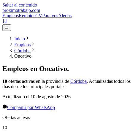
Saltar al contenido
proximotrabajo
.com
Empleos
Remotos
CV
Para vos
Alertas
Inicio
Empleos
Córdoba
Oncativo
Empleos en
Oncativo
.
10
ofertas activas
en la provincia de
Córdoba
. Actualizadas todos los
días desde los principales portales.
Actualizado el
10 de agosto de 2026
Compartir por WhatsApp
Ofertas activas
10