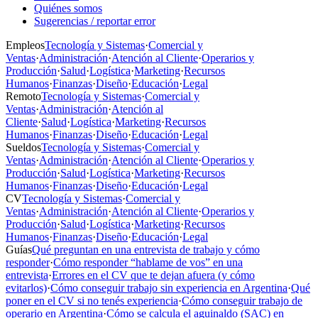
Quiénes somos
Sugerencias / reportar error
Empleos
Tecnología y Sistemas
·
Comercial y
Ventas
·
Administración
·
Atención al Cliente
·
Operarios y
Producción
·
Salud
·
Logística
·
Marketing
·
Recursos
Humanos
·
Finanzas
·
Diseño
·
Educación
·
Legal
Remoto
Tecnología y Sistemas
·
Comercial y
Ventas
·
Administración
·
Atención al
Cliente
·
Salud
·
Logística
·
Marketing
·
Recursos
Humanos
·
Finanzas
·
Diseño
·
Educación
·
Legal
Sueldos
Tecnología y Sistemas
·
Comercial y
Ventas
·
Administración
·
Atención al Cliente
·
Operarios y
Producción
·
Salud
·
Logística
·
Marketing
·
Recursos
Humanos
·
Finanzas
·
Diseño
·
Educación
·
Legal
CV
Tecnología y Sistemas
·
Comercial y
Ventas
·
Administración
·
Atención al Cliente
·
Operarios y
Producción
·
Salud
·
Logística
·
Marketing
·
Recursos
Humanos
·
Finanzas
·
Diseño
·
Educación
·
Legal
Guías
Qué preguntan en una entrevista de trabajo y cómo
responder
·
Cómo responder “hablame de vos” en una
entrevista
·
Errores en el CV que te dejan afuera (y cómo
evitarlos)
·
Cómo conseguir trabajo sin experiencia en Argentina
·
Qué
poner en el CV si no tenés experiencia
·
Cómo conseguir trabajo de
operario en Argentina
·
Cómo se calcula el aguinaldo (SAC) en