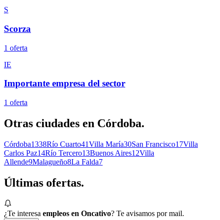
S
Scorza
1
oferta
IE
Importante empresa del sector
1
oferta
Otras ciudades en
Córdoba
.
Córdoba
1338
Río Cuarto
41
Villa María
30
San Francisco
17
Villa
Carlos Paz
14
Río Tercero
13
Buenos Aires
12
Villa
Allende
9
Malagueño
8
La Falda
7
Últimas
ofertas.
¿Te interesa
empleos en Oncativo
? Te avisamos por mail.