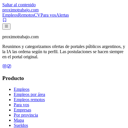
Saltar al contenido
proximotrabajo
.com
Empleos
Remotos
CV
Para vos
Alertas
proximotrabajo
.com
Reunimos y categorizamos ofertas de portales públicos argentinos, y
la IA las ordena según tu perfil. Las postulaciones se hacen siempre
en el portal original.
Producto
Empleos
Empleos por área
Empleos remotos
Para vos
Empresas
Por provincia
Mapa
Sueldos