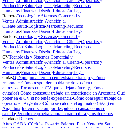
Ventas
·
Administración
·
Atención al Cliente
·
Operarios y
Producción
·
Salud
·
Logística
·
Marketing
·
Recursos
Humanos
·
Finanzas
·
Diseño
·
Educación
·
Legal
Remoto
Tecnología y Sistemas
·
Comercial y
Ventas
·
Administración
·
Atención al
Cliente
·
Salud
·
Logística
·
Marketing
·
Recursos
Humanos
·
Finanzas
·
Diseño
·
Educación
·
Legal
Sueldos
Tecnología y Sistemas
·
Comercial y
Ventas
·
Administración
·
Atención al Cliente
·
Operarios y
Producción
·
Salud
·
Logística
·
Marketing
·
Recursos
Humanos
·
Finanzas
·
Diseño
·
Educación
·
Legal
CV
Tecnología y Sistemas
·
Comercial y
Ventas
·
Administración
·
Atención al Cliente
·
Operarios y
Producción
·
Salud
·
Logística
·
Marketing
·
Recursos
Humanos
·
Finanzas
·
Diseño
·
Educación
·
Legal
Guías
Qué preguntan en una entrevista de trabajo y cómo
responder
·
Cómo responder “hablame de vos” en una
entrevista
·
Errores en el CV que te dejan afuera (y cómo
evitarlos)
·
Cómo conseguir trabajo sin experiencia en Argentina
·
Qué
poner en el CV si no tenés experiencia
·
Cómo conseguir trabajo de
operario en Argentina
·
Cómo se calcula el aguinaldo (SAC) en
Argentina
·
Indemnización por despido sin causa: cómo se
calcula
·
Período de prueba laboral: cuánto dura y tus derechos
Ciudades
Buenos
Aires
·
CABA
·
Córdoba
·
Rosario
·
Palermo
·
Pilar
·
Neuquén
·
San