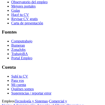
Observatorio del empleo
Mejores portales
Guías
Hacé tu CV
Revisar CV gratis
Carta de presentación
Fuentes
Computrabajo
Bumeran
ZonaJobs
TrabajoBA
Portal Empleo
Cuenta
Subí tu CV
Para vos
Mi cuenta
Quiénes somos
Sugerencias / reportar error
Empleos
Tecnología y Sistemas
·
Comercial y