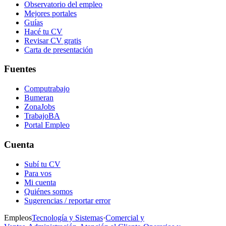
Observatorio del empleo
Mejores portales
Guías
Hacé tu CV
Revisar CV gratis
Carta de presentación
Fuentes
Computrabajo
Bumeran
ZonaJobs
TrabajoBA
Portal Empleo
Cuenta
Subí tu CV
Para vos
Mi cuenta
Quiénes somos
Sugerencias / reportar error
Empleos
Tecnología y Sistemas
·
Comercial y