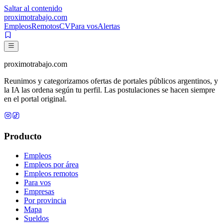
Saltar al contenido
proximotrabajo
.com
Empleos
Remotos
CV
Para vos
Alertas
proximotrabajo
.com
Reunimos y categorizamos ofertas de portales públicos argentinos, y
la IA las ordena según tu perfil. Las postulaciones se hacen siempre
en el portal original.
Producto
Empleos
Empleos por área
Empleos remotos
Para vos
Empresas
Por provincia
Mapa
Sueldos