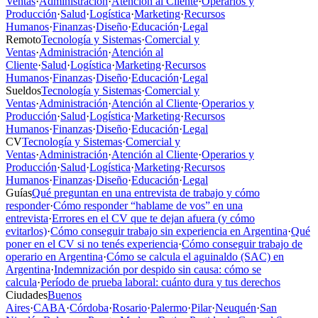
Ventas
·
Administración
·
Atención al Cliente
·
Operarios y
Producción
·
Salud
·
Logística
·
Marketing
·
Recursos
Humanos
·
Finanzas
·
Diseño
·
Educación
·
Legal
Remoto
Tecnología y Sistemas
·
Comercial y
Ventas
·
Administración
·
Atención al
Cliente
·
Salud
·
Logística
·
Marketing
·
Recursos
Humanos
·
Finanzas
·
Diseño
·
Educación
·
Legal
Sueldos
Tecnología y Sistemas
·
Comercial y
Ventas
·
Administración
·
Atención al Cliente
·
Operarios y
Producción
·
Salud
·
Logística
·
Marketing
·
Recursos
Humanos
·
Finanzas
·
Diseño
·
Educación
·
Legal
CV
Tecnología y Sistemas
·
Comercial y
Ventas
·
Administración
·
Atención al Cliente
·
Operarios y
Producción
·
Salud
·
Logística
·
Marketing
·
Recursos
Humanos
·
Finanzas
·
Diseño
·
Educación
·
Legal
Guías
Qué preguntan en una entrevista de trabajo y cómo
responder
·
Cómo responder “hablame de vos” en una
entrevista
·
Errores en el CV que te dejan afuera (y cómo
evitarlos)
·
Cómo conseguir trabajo sin experiencia en Argentina
·
Qué
poner en el CV si no tenés experiencia
·
Cómo conseguir trabajo de
operario en Argentina
·
Cómo se calcula el aguinaldo (SAC) en
Argentina
·
Indemnización por despido sin causa: cómo se
calcula
·
Período de prueba laboral: cuánto dura y tus derechos
Ciudades
Buenos
Aires
·
CABA
·
Córdoba
·
Rosario
·
Palermo
·
Pilar
·
Neuquén
·
San