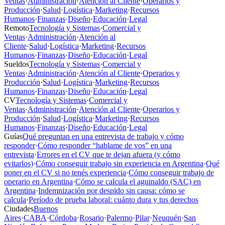
Ventas
·
Administración
·
Atención al Cliente
·
Operarios y
Producción
·
Salud
·
Logística
·
Marketing
·
Recursos
Humanos
·
Finanzas
·
Diseño
·
Educación
·
Legal
Remoto
Tecnología y Sistemas
·
Comercial y
Ventas
·
Administración
·
Atención al
Cliente
·
Salud
·
Logística
·
Marketing
·
Recursos
Humanos
·
Finanzas
·
Diseño
·
Educación
·
Legal
Sueldos
Tecnología y Sistemas
·
Comercial y
Ventas
·
Administración
·
Atención al Cliente
·
Operarios y
Producción
·
Salud
·
Logística
·
Marketing
·
Recursos
Humanos
·
Finanzas
·
Diseño
·
Educación
·
Legal
CV
Tecnología y Sistemas
·
Comercial y
Ventas
·
Administración
·
Atención al Cliente
·
Operarios y
Producción
·
Salud
·
Logística
·
Marketing
·
Recursos
Humanos
·
Finanzas
·
Diseño
·
Educación
·
Legal
Guías
Qué preguntan en una entrevista de trabajo y cómo
responder
·
Cómo responder “hablame de vos” en una
entrevista
·
Errores en el CV que te dejan afuera (y cómo
evitarlos)
·
Cómo conseguir trabajo sin experiencia en Argentina
·
Qué
poner en el CV si no tenés experiencia
·
Cómo conseguir trabajo de
operario en Argentina
·
Cómo se calcula el aguinaldo (SAC) en
Argentina
·
Indemnización por despido sin causa: cómo se
calcula
·
Período de prueba laboral: cuánto dura y tus derechos
Ciudades
Buenos
Aires
·
CABA
·
Córdoba
·
Rosario
·
Palermo
·
Pilar
·
Neuquén
·
San