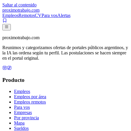
Saltar al contenido
proximotrabajo
.com
Empleos
Remotos
CV
Para vos
Alertas
proximotrabajo
.com
Reunimos y categorizamos ofertas de portales públicos argentinos, y
la IA las ordena según tu perfil. Las postulaciones se hacen siempre
en el portal original.
Producto
Empleos
Empleos por área
Empleos remotos
Para vos
Empresas
Por provincia
Mapa
Sueldos