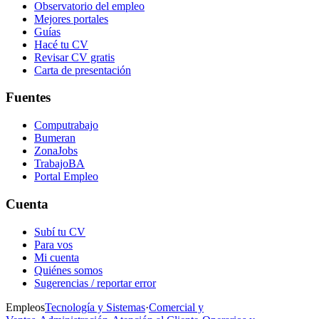
Observatorio del empleo
Mejores portales
Guías
Hacé tu CV
Revisar CV gratis
Carta de presentación
Fuentes
Computrabajo
Bumeran
ZonaJobs
TrabajoBA
Portal Empleo
Cuenta
Subí tu CV
Para vos
Mi cuenta
Quiénes somos
Sugerencias / reportar error
Empleos
Tecnología y Sistemas
·
Comercial y