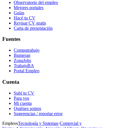
Observatorio del empleo
Mejores portales
Guías
Hacé tu CV
Revisar CV gratis
Carta de presentación
Fuentes
Computrabajo
Bumeran
ZonaJobs
TrabajoBA
Portal Empleo
Cuenta
Subí tu CV
Para vos
Mi cuenta
Quiénes somos
Sugerencias / reportar error
Empleos
Tecnología y Sistemas
·
Comercial y