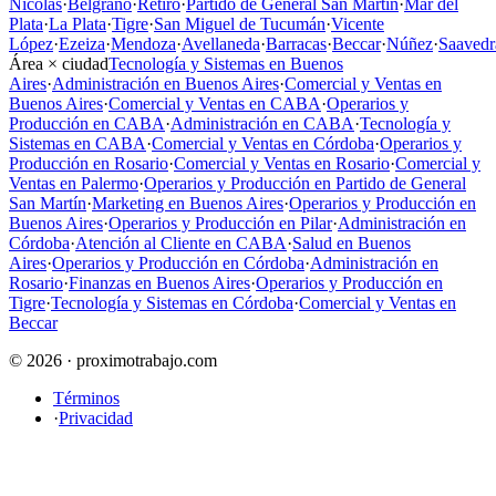
Nicolás
·
Belgrano
·
Retiro
·
Partido de General San Martín
·
Mar del
Plata
·
La Plata
·
Tigre
·
San Miguel de Tucumán
·
Vicente
López
·
Ezeiza
·
Mendoza
·
Avellaneda
·
Barracas
·
Beccar
·
Núñez
·
Saavedr
Área × ciudad
Tecnología y Sistemas en Buenos
Aires
·
Administración en Buenos Aires
·
Comercial y Ventas en
Buenos Aires
·
Comercial y Ventas en CABA
·
Operarios y
Producción en CABA
·
Administración en CABA
·
Tecnología y
Sistemas en CABA
·
Comercial y Ventas en Córdoba
·
Operarios y
Producción en Rosario
·
Comercial y Ventas en Rosario
·
Comercial y
Ventas en Palermo
·
Operarios y Producción en Partido de General
San Martín
·
Marketing en Buenos Aires
·
Operarios y Producción en
Buenos Aires
·
Operarios y Producción en Pilar
·
Administración en
Córdoba
·
Atención al Cliente en CABA
·
Salud en Buenos
Aires
·
Operarios y Producción en Córdoba
·
Administración en
Rosario
·
Finanzas en Buenos Aires
·
Operarios y Producción en
Tigre
·
Tecnología y Sistemas en Córdoba
·
Comercial y Ventas en
Beccar
© 2026 · proximotrabajo.com
Términos
·
Privacidad