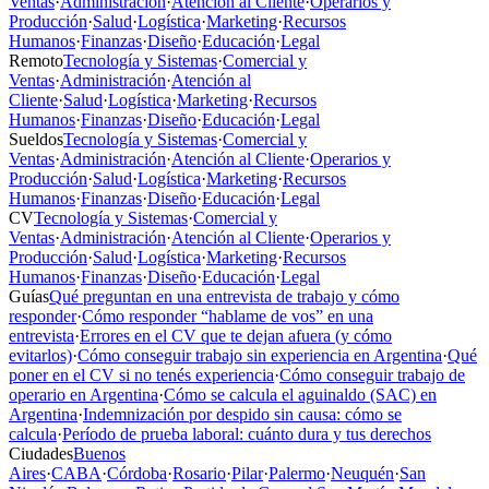
Ventas
·
Administración
·
Atención al Cliente
·
Operarios y
Producción
·
Salud
·
Logística
·
Marketing
·
Recursos
Humanos
·
Finanzas
·
Diseño
·
Educación
·
Legal
Remoto
Tecnología y Sistemas
·
Comercial y
Ventas
·
Administración
·
Atención al
Cliente
·
Salud
·
Logística
·
Marketing
·
Recursos
Humanos
·
Finanzas
·
Diseño
·
Educación
·
Legal
Sueldos
Tecnología y Sistemas
·
Comercial y
Ventas
·
Administración
·
Atención al Cliente
·
Operarios y
Producción
·
Salud
·
Logística
·
Marketing
·
Recursos
Humanos
·
Finanzas
·
Diseño
·
Educación
·
Legal
CV
Tecnología y Sistemas
·
Comercial y
Ventas
·
Administración
·
Atención al Cliente
·
Operarios y
Producción
·
Salud
·
Logística
·
Marketing
·
Recursos
Humanos
·
Finanzas
·
Diseño
·
Educación
·
Legal
Guías
Qué preguntan en una entrevista de trabajo y cómo
responder
·
Cómo responder “hablame de vos” en una
entrevista
·
Errores en el CV que te dejan afuera (y cómo
evitarlos)
·
Cómo conseguir trabajo sin experiencia en Argentina
·
Qué
poner en el CV si no tenés experiencia
·
Cómo conseguir trabajo de
operario en Argentina
·
Cómo se calcula el aguinaldo (SAC) en
Argentina
·
Indemnización por despido sin causa: cómo se
calcula
·
Período de prueba laboral: cuánto dura y tus derechos
Ciudades
Buenos
Aires
·
CABA
·
Córdoba
·
Rosario
·
Pilar
·
Palermo
·
Neuquén
·
San