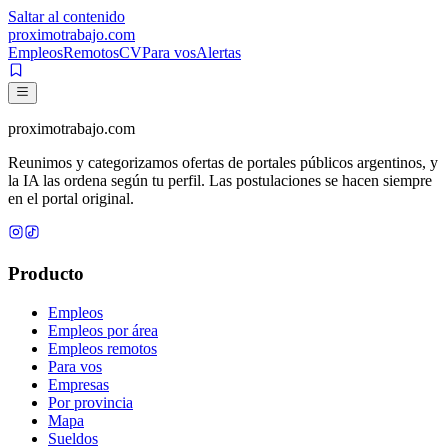
Saltar al contenido
proximotrabajo
.com
Empleos
Remotos
CV
Para vos
Alertas
proximotrabajo
.com
Reunimos y categorizamos ofertas de portales públicos argentinos, y
la IA las ordena según tu perfil. Las postulaciones se hacen siempre
en el portal original.
Producto
Empleos
Empleos por área
Empleos remotos
Para vos
Empresas
Por provincia
Mapa
Sueldos