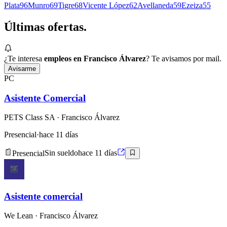
Plata
96
Munro
69
Tigre
68
Vicente López
62
Avellaneda
59
Ezeiza
55
Últimas
ofertas.
¿Te interesa
empleos en Francisco Álvarez
? Te avisamos por mail.
Avisarme
PC
Asistente Comercial
PETS Class SA
· Francisco Álvarez
Presencial
·
hace 11 días
Presencial
Sin sueldo
hace 11 días
Asistente comercial
We Lean
· Francisco Álvarez