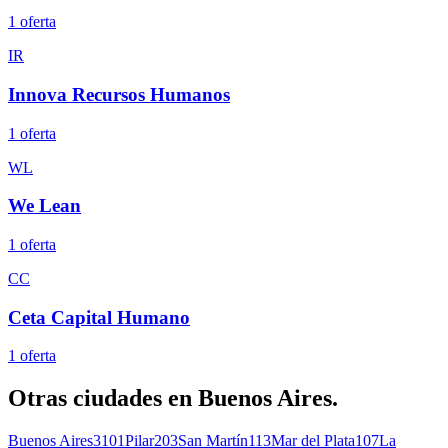
1
oferta
IR
Innova Recursos Humanos
1
oferta
WL
We Lean
1
oferta
CC
Ceta Capital Humano
1
oferta
Otras ciudades en
Buenos Aires
.
Buenos Aires
3101
Pilar
203
San Martín
113
Mar del Plata
107
La