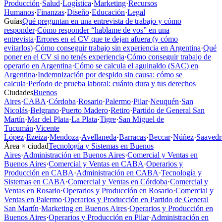
Producción
·
Salud
·
Logística
·
Marketing
·
Recursos
Humanos
·
Finanzas
·
Diseño
·
Educación
·
Legal
Guías
Qué preguntan en una entrevista de trabajo y cómo
responder
·
Cómo responder “hablame de vos” en una
entrevista
·
Errores en el CV que te dejan afuera (y cómo
evitarlos)
·
Cómo conseguir trabajo sin experiencia en Argentina
·
Qué
poner en el CV si no tenés experiencia
·
Cómo conseguir trabajo de
operario en Argentina
·
Cómo se calcula el aguinaldo (SAC) en
Argentina
·
Indemnización por despido sin causa: cómo se
calcula
·
Período de prueba laboral: cuánto dura y tus derechos
Ciudades
Buenos
Aires
·
CABA
·
Córdoba
·
Rosario
·
Palermo
·
Pilar
·
Neuquén
·
San
Nicolás
·
Belgrano
·
Puerto Madero
·
Retiro
·
Partido de General San
Martín
·
Mar del Plata
·
La Plata
·
Tigre
·
San Miguel de
Tucumán
·
Vicente
López
·
Ezeiza
·
Mendoza
·
Avellaneda
·
Barracas
·
Beccar
·
Núñez
·
Saavedr
Área × ciudad
Tecnología y Sistemas en Buenos
Aires
·
Administración en Buenos Aires
·
Comercial y Ventas en
Buenos Aires
·
Comercial y Ventas en CABA
·
Operarios y
Producción en CABA
·
Administración en CABA
·
Tecnología y
Sistemas en CABA
·
Comercial y Ventas en Córdoba
·
Comercial y
Ventas en Rosario
·
Operarios y Producción en Rosario
·
Comercial y
Ventas en Palermo
·
Operarios y Producción en Partido de General
San Martín
·
Marketing en Buenos Aires
·
Operarios y Producción en
Buenos Aires
·
Operarios y Producción en Pilar
·
Administración en