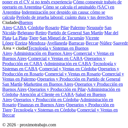
poner en el CV si no tenés experiencia
·
Cómo conseguir trabajo de
operario en Argentina
·
Cómo se calcula el aguinaldo (SAC) en
Argentina
·
Indemnización por despido sin causa: cómo se
calcula
·
Período de prueba laboral: cuánto dura y tus derechos
Ciudades
Buenos
Aires
·
CABA
·
Córdoba
·
Rosario
·
Pilar
·
Palermo
·
Neuquén
·
San
Nicolás
·
Belgrano
·
Retiro
·
Partido de General San Martín
·
Mar del
Plata
·
La Plata
·
Tigre
·
San Miguel de Tucumán
·
Vicente
López
·
Ezeiza
·
Mendoza
·
Avellaneda
·
Barracas
·
Beccar
·
Núñez
·
Saavedr
Área × ciudad
Tecnología y Sistemas en Buenos
Aires
·
Administración en Buenos Aires
·
Comercial y Ventas en
Buenos Aires
·
Comercial y Ventas en CABA
·
Operarios y
Producción en CABA
·
Administración en CABA
·
Tecnología y
Sistemas en CABA
·
Comercial y Ventas en Córdoba
·
Operarios y
Producción en Rosario
·
Comercial y Ventas en Rosario
·
Comercial y
Ventas en Palermo
·
Operarios y Producción en Partido de General
San Martín
·
Marketing en Buenos Aires
·
Operarios y Producción en
Buenos Aires
·
Operarios y Producción en Pilar
·
Administración en
Córdoba
·
Atención al Cliente en CABA
·
Salud en Buenos
Aires
·
Operarios y Producción en Córdoba
·
Administración en
Rosario
·
Finanzas en Buenos Aires
·
Operarios y Producción en
Tigre
·
Tecnología y Sistemas en Córdoba
·
Comercial y Ventas en
Beccar
© 2026 · proximotrabajo.com