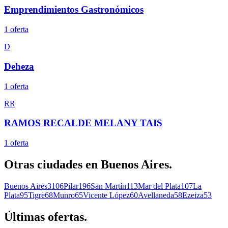
Emprendimientos Gastronómicos
1
oferta
D
Deheza
1
oferta
RR
RAMOS RECALDE MELANY TAIS
1
oferta
Otras ciudades en
Buenos Aires
.
Buenos Aires
3106
Pilar
196
San Martín
113
Mar del Plata
107
La
Plata
95
Tigre
68
Munro
65
Vicente López
60
Avellaneda
58
Ezeiza
53
Últimas
ofertas.