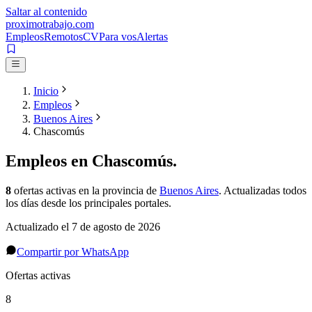
Saltar al contenido
proximotrabajo
.com
Empleos
Remotos
CV
Para vos
Alertas
Inicio
Empleos
Buenos Aires
Chascomús
Empleos en
Chascomús
.
8
ofertas activas
en la provincia de
Buenos Aires
. Actualizadas todos
los días desde los principales portales.
Actualizado el
7 de agosto de 2026
Compartir por WhatsApp
Ofertas activas
8