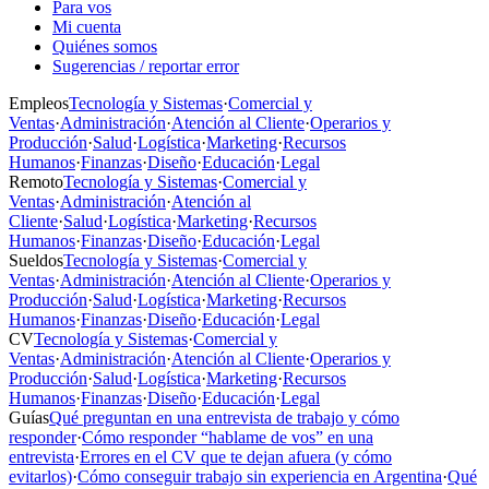
Para vos
Mi cuenta
Quiénes somos
Sugerencias / reportar error
Empleos
Tecnología y Sistemas
·
Comercial y
Ventas
·
Administración
·
Atención al Cliente
·
Operarios y
Producción
·
Salud
·
Logística
·
Marketing
·
Recursos
Humanos
·
Finanzas
·
Diseño
·
Educación
·
Legal
Remoto
Tecnología y Sistemas
·
Comercial y
Ventas
·
Administración
·
Atención al
Cliente
·
Salud
·
Logística
·
Marketing
·
Recursos
Humanos
·
Finanzas
·
Diseño
·
Educación
·
Legal
Sueldos
Tecnología y Sistemas
·
Comercial y
Ventas
·
Administración
·
Atención al Cliente
·
Operarios y
Producción
·
Salud
·
Logística
·
Marketing
·
Recursos
Humanos
·
Finanzas
·
Diseño
·
Educación
·
Legal
CV
Tecnología y Sistemas
·
Comercial y
Ventas
·
Administración
·
Atención al Cliente
·
Operarios y
Producción
·
Salud
·
Logística
·
Marketing
·
Recursos
Humanos
·
Finanzas
·
Diseño
·
Educación
·
Legal
Guías
Qué preguntan en una entrevista de trabajo y cómo
responder
·
Cómo responder “hablame de vos” en una
entrevista
·
Errores en el CV que te dejan afuera (y cómo
evitarlos)
·
Cómo conseguir trabajo sin experiencia en Argentina
·
Qué