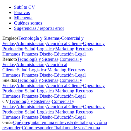
Subí tu CV
Para vos
Mi cuenta
Quiénes somos
Sugerencias / reportar error
Empleos
Tecnología y Sistemas
·
Comercial y
Ventas
·
Administración
·
Atención al Cliente
·
Operarios y
Producción
·
Salud
·
Logística
·
Marketing
·
Recursos
Humanos
·
Finanzas
·
Diseño
·
Educación
·
Legal
Remoto
Tecnología y Sistemas
·
Comercial y
Ventas
·
Administración
·
Atención al
Cliente
·
Salud
·
Logística
·
Marketing
·
Recursos
Humanos
·
Finanzas
·
Diseño
·
Educación
·
Legal
Sueldos
Tecnología y Sistemas
·
Comercial y
Ventas
·
Administración
·
Atención al Cliente
·
Operarios y
Producción
·
Salud
·
Logística
·
Marketing
·
Recursos
Humanos
·
Finanzas
·
Diseño
·
Educación
·
Legal
CV
Tecnología y Sistemas
·
Comercial y
Ventas
·
Administración
·
Atención al Cliente
·
Operarios y
Producción
·
Salud
·
Logística
·
Marketing
·
Recursos
Humanos
·
Finanzas
·
Diseño
·
Educación
·
Legal
Guías
Qué preguntan en una entrevista de trabajo y cómo
responder
·
Cómo responder “hablame de vos” en una