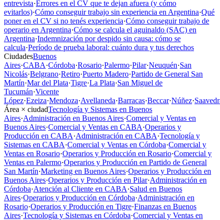
entrevista
·
Errores en el CV que te dejan afuera (y cómo
evitarlos)
·
Cómo conseguir trabajo sin experiencia en Argentina
·
Qué
poner en el CV si no tenés experiencia
·
Cómo conseguir trabajo de
operario en Argentina
·
Cómo se calcula el aguinaldo (SAC) en
Argentina
·
Indemnización por despido sin causa: cómo se
calcula
·
Período de prueba laboral: cuánto dura y tus derechos
Ciudades
Buenos
Aires
·
CABA
·
Córdoba
·
Rosario
·
Palermo
·
Pilar
·
Neuquén
·
San
Nicolás
·
Belgrano
·
Retiro
·
Puerto Madero
·
Partido de General San
Martín
·
Mar del Plata
·
Tigre
·
La Plata
·
San Miguel de
Tucumán
·
Vicente
López
·
Ezeiza
·
Mendoza
·
Avellaneda
·
Barracas
·
Beccar
·
Núñez
·
Saavedr
Área × ciudad
Tecnología y Sistemas en Buenos
Aires
·
Administración en Buenos Aires
·
Comercial y Ventas en
Buenos Aires
·
Comercial y Ventas en CABA
·
Operarios y
Producción en CABA
·
Administración en CABA
·
Tecnología y
Sistemas en CABA
·
Comercial y Ventas en Córdoba
·
Comercial y
Ventas en Rosario
·
Operarios y Producción en Rosario
·
Comercial y
Ventas en Palermo
·
Operarios y Producción en Partido de General
San Martín
·
Marketing en Buenos Aires
·
Operarios y Producción en
Buenos Aires
·
Operarios y Producción en Pilar
·
Administración en
Córdoba
·
Atención al Cliente en CABA
·
Salud en Buenos
Aires
·
Operarios y Producción en Córdoba
·
Administración en
Rosario
·
Operarios y Producción en Tigre
·
Finanzas en Buenos
Aires
·
Tecnología y Sistemas en Córdoba
·
Comercial y Ventas en