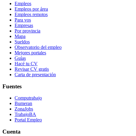
Empleos
Empleos por área
Empleos remotos
Para vos
Empresas
Por provincia
Mapa
Sueldos
Observatorio del empleo
Mejores portales
Guías
Hacé tu CV
Revisar CV gratis
Carta de presentación
Fuentes
Computrabajo
Bumeran
ZonaJobs
TrabajoBA
Portal Empleo
Cuenta