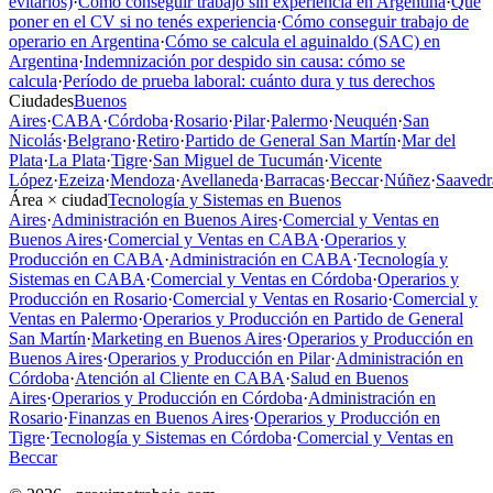
evitarlos)
·
Cómo conseguir trabajo sin experiencia en Argentina
·
Qué
poner en el CV si no tenés experiencia
·
Cómo conseguir trabajo de
operario en Argentina
·
Cómo se calcula el aguinaldo (SAC) en
Argentina
·
Indemnización por despido sin causa: cómo se
calcula
·
Período de prueba laboral: cuánto dura y tus derechos
Ciudades
Buenos
Aires
·
CABA
·
Córdoba
·
Rosario
·
Pilar
·
Palermo
·
Neuquén
·
San
Nicolás
·
Belgrano
·
Retiro
·
Partido de General San Martín
·
Mar del
Plata
·
La Plata
·
Tigre
·
San Miguel de Tucumán
·
Vicente
López
·
Ezeiza
·
Mendoza
·
Avellaneda
·
Barracas
·
Beccar
·
Núñez
·
Saavedr
Área × ciudad
Tecnología y Sistemas en Buenos
Aires
·
Administración en Buenos Aires
·
Comercial y Ventas en
Buenos Aires
·
Comercial y Ventas en CABA
·
Operarios y
Producción en CABA
·
Administración en CABA
·
Tecnología y
Sistemas en CABA
·
Comercial y Ventas en Córdoba
·
Operarios y
Producción en Rosario
·
Comercial y Ventas en Rosario
·
Comercial y
Ventas en Palermo
·
Operarios y Producción en Partido de General
San Martín
·
Marketing en Buenos Aires
·
Operarios y Producción en
Buenos Aires
·
Operarios y Producción en Pilar
·
Administración en
Córdoba
·
Atención al Cliente en CABA
·
Salud en Buenos
Aires
·
Operarios y Producción en Córdoba
·
Administración en
Rosario
·
Finanzas en Buenos Aires
·
Operarios y Producción en
Tigre
·
Tecnología y Sistemas en Córdoba
·
Comercial y Ventas en
Beccar