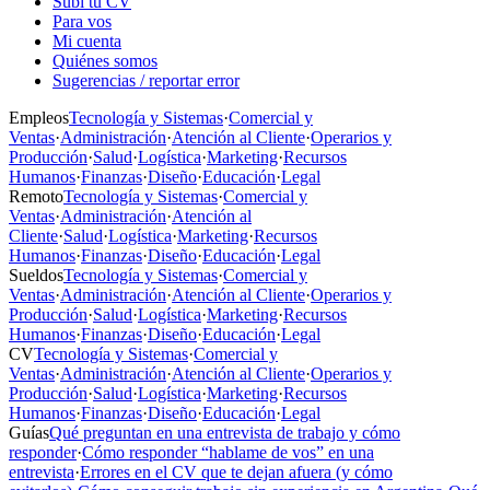
Subí tu CV
Para vos
Mi cuenta
Quiénes somos
Sugerencias / reportar error
Empleos
Tecnología y Sistemas
·
Comercial y
Ventas
·
Administración
·
Atención al Cliente
·
Operarios y
Producción
·
Salud
·
Logística
·
Marketing
·
Recursos
Humanos
·
Finanzas
·
Diseño
·
Educación
·
Legal
Remoto
Tecnología y Sistemas
·
Comercial y
Ventas
·
Administración
·
Atención al
Cliente
·
Salud
·
Logística
·
Marketing
·
Recursos
Humanos
·
Finanzas
·
Diseño
·
Educación
·
Legal
Sueldos
Tecnología y Sistemas
·
Comercial y
Ventas
·
Administración
·
Atención al Cliente
·
Operarios y
Producción
·
Salud
·
Logística
·
Marketing
·
Recursos
Humanos
·
Finanzas
·
Diseño
·
Educación
·
Legal
CV
Tecnología y Sistemas
·
Comercial y
Ventas
·
Administración
·
Atención al Cliente
·
Operarios y
Producción
·
Salud
·
Logística
·
Marketing
·
Recursos
Humanos
·
Finanzas
·
Diseño
·
Educación
·
Legal
Guías
Qué preguntan en una entrevista de trabajo y cómo
responder
·
Cómo responder “hablame de vos” en una
entrevista
·
Errores en el CV que te dejan afuera (y cómo