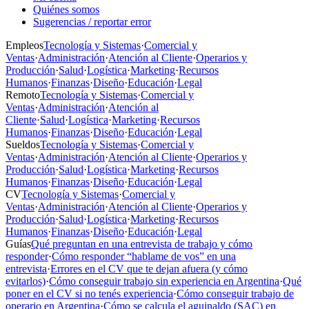
Quiénes somos
Sugerencias / reportar error
Empleos
Tecnología y Sistemas
·
Comercial y
Ventas
·
Administración
·
Atención al Cliente
·
Operarios y
Producción
·
Salud
·
Logística
·
Marketing
·
Recursos
Humanos
·
Finanzas
·
Diseño
·
Educación
·
Legal
Remoto
Tecnología y Sistemas
·
Comercial y
Ventas
·
Administración
·
Atención al
Cliente
·
Salud
·
Logística
·
Marketing
·
Recursos
Humanos
·
Finanzas
·
Diseño
·
Educación
·
Legal
Sueldos
Tecnología y Sistemas
·
Comercial y
Ventas
·
Administración
·
Atención al Cliente
·
Operarios y
Producción
·
Salud
·
Logística
·
Marketing
·
Recursos
Humanos
·
Finanzas
·
Diseño
·
Educación
·
Legal
CV
Tecnología y Sistemas
·
Comercial y
Ventas
·
Administración
·
Atención al Cliente
·
Operarios y
Producción
·
Salud
·
Logística
·
Marketing
·
Recursos
Humanos
·
Finanzas
·
Diseño
·
Educación
·
Legal
Guías
Qué preguntan en una entrevista de trabajo y cómo
responder
·
Cómo responder “hablame de vos” en una
entrevista
·
Errores en el CV que te dejan afuera (y cómo
evitarlos)
·
Cómo conseguir trabajo sin experiencia en Argentina
·
Qué
poner en el CV si no tenés experiencia
·
Cómo conseguir trabajo de
operario en Argentina
·
Cómo se calcula el aguinaldo (SAC) en