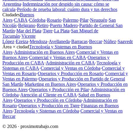
Argentina
·
Indemnización por despido sin causa: cómo se
calcula
·
Período de prueba laboral: cuánto dura y tus derechos
Ciudades
Buenos
Aires
·
CABA
·
Córdoba
·
Rosario
·
Palermo
·
Pilar
·
Neuquén
·
San
Nicolás
·
Belgrano
·
Retiro
·
Puerto Madero
·
Partido de General San
Martín
·
Mar del Plata
·
Tigre
·
La Plata
·
San Miguel de
Tucumán
·
Vicente
López
·
Ezeiza
·
Mendoza
·
Avellaneda
·
Barracas
·
Beccar
·
Núñez
·
Saavedr
Área × ciudad
Tecnología y Sistemas en Buenos
Aires
·
Administración en Buenos Aires
·
Comercial y Ventas en
Buenos Aires
·
Comercial y Ventas en CABA
·
Operarios y
Producción en CABA
·
Administración en CABA
·
Tecnología y
Sistemas en CABA
·
Comercial y Ventas en Córdoba
·
Comercial y
Ventas en Rosario
·
Operarios y Producción en Rosario
·
Comercial y
Ventas en Palermo
·
Operarios y Producción en Partido de General
San Martín
·
Marketing en Buenos Aires
·
Operarios y Producción en
Buenos Aires
·
Operarios y Producción en Pilar
·
Administración en
Córdoba
·
Atención al Cliente en CABA
·
Salud en Buenos
Aires
·
Operarios y Producción en Córdoba
·
Administración en
Rosario
·
Operarios y Producción en Tigre
·
Finanzas en Buenos
Aires
·
Tecnología y Sistemas en Córdoba
·
Comercial y Ventas en
Beccar
© 2026 · proximotrabajo.com