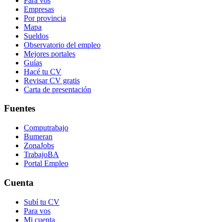
Para vos
Empresas
Por provincia
Mapa
Sueldos
Observatorio del empleo
Mejores portales
Guías
Hacé tu CV
Revisar CV gratis
Carta de presentación
Fuentes
Computrabajo
Bumeran
ZonaJobs
TrabajoBA
Portal Empleo
Cuenta
Subí tu CV
Para vos
Mi cuenta