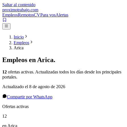
Saltar al contenido
proximotrabajo
.com
Empleos
Remotos
CV
Para vos
Alertas
Inicio
Empleos
Arica
Empleos en
Arica
.
12
ofertas activas
. Actualizadas todos los días desde los principales
portales.
Actualizado el
8 de agosto de 2026
Compartir por WhatsApp
Ofertas activas
12
en Arica