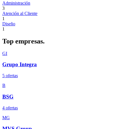
Administración
3
Atención al Cliente
1
Diseño
1
Top
empresas.
GI
Grupo Integra
5
oferta
s
B
BSG
4
oferta
s
MG
MVS Group