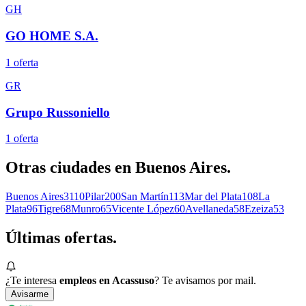
GH
GO HOME S.A.
1
oferta
GR
Grupo Russoniello
1
oferta
Otras ciudades en
Buenos Aires
.
Buenos Aires
3110
Pilar
200
San Martín
113
Mar del Plata
108
La
Plata
96
Tigre
68
Munro
65
Vicente López
60
Avellaneda
58
Ezeiza
53
Últimas
ofertas.
¿Te interesa
empleos en Acassuso
? Te avisamos por mail.
Avisarme