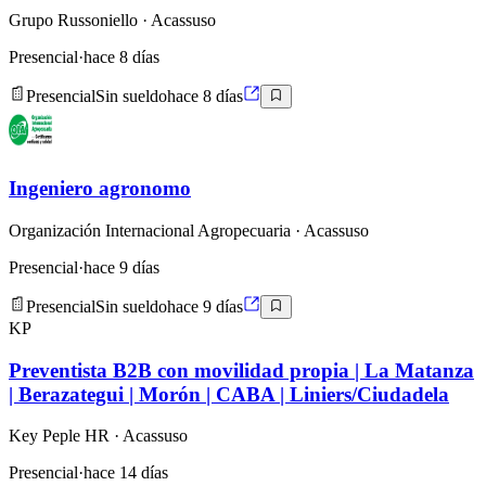
Grupo Russoniello
· Acassuso
Presencial
·
hace 8 días
Presencial
Sin sueldo
hace 8 días
Ingeniero agronomo
Organización Internacional Agropecuaria
· Acassuso
Presencial
·
hace 9 días
Presencial
Sin sueldo
hace 9 días
KP
Preventista B2B con movilidad propia | La Matanza
| Berazategui | Morón | CABA | Liniers/Ciudadela
Key Peple HR
· Acassuso
Presencial
·
hace 14 días