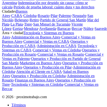
Argentina
·
Indemnización por despido sin causa: cómo se
calcula
·
Período de prueba laboral: cuánto dura y tus derechos
Ciudades
Buenos
Aires
·
CABA
·
Córdoba
·
Rosario
·
Pilar
·
Palermo
·
Neuquén
·
San
Nicolás
·
Belgrano
·
Retiro
·
Partido de General San Martín
·
Mar del
Plata
·
La Plata
·
Tigre
·
San Miguel de Tucumán
·
Vicente
López
·
Ezeiza
·
Mendoza
·
Avellaneda
·
Barracas
·
Beccar
·
Núñez
·
Saavedr
Área × ciudad
Tecnología y Sistemas en Buenos
Aires
·
Administración en Buenos Aires
·
Comercial y Ventas en
Buenos Aires
·
Comercial y Ventas en CABA
·
Operarios y
Producción en CABA
·
Administración en CABA
·
Tecnología y
Sistemas en CABA
·
Comercial y Ventas en Córdoba
·
Operarios y
Producción en Rosario
·
Comercial y Ventas en Rosario
·
Comercial y
Ventas en Palermo
·
Operarios y Producción en Partido de General
San Martín
·
Marketing en Buenos Aires
·
Operarios y Producción en
Buenos Aires
·
Operarios y Producción en Pilar
·
Administración en
Córdoba
·
Atención al Cliente en CABA
·
Salud en Buenos
Aires
·
Operarios y Producción en Córdoba
·
Administración en
Rosario
·
Finanzas en Buenos Aires
·
Operarios y Producción en
Tigre
·
Tecnología y Sistemas en Córdoba
·
Comercial y Ventas en
Beccar
© 2026 · proximotrabajo.com
Términos