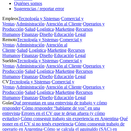
Quiénes somos
Sugerencias / reportar error
Empleos
Tecnología y Sistemas
·
Comercial y
Ventas
·
Administración
·
Atención al Cliente
·
Operarios y
Producción
·
Salud
·
Logística
·
Marketing
·
Recursos
Humanos
·
Finanzas
·
Diseño
·
Educación
·
Legal
Remoto
Tecnología y Sistemas
·
Comercial y
Ventas
·
Administración
·
Atención al
Cliente
·
Salud
·
Logística
·
Marketing
·
Recursos
Humanos
·
Finanzas
·
Diseño
·
Educación
·
Legal
Sueldos
Tecnología y Sistemas
·
Comercial y
Ventas
·
Administración
·
Atención al Cliente
·
Operarios y
Producción
·
Salud
·
Logística
·
Marketing
·
Recursos
Humanos
·
Finanzas
·
Diseño
·
Educación
·
Legal
CV
Tecnología y Sistemas
·
Comercial y
Ventas
·
Administración
·
Atención al Cliente
·
Operarios y
Producción
·
Salud
·
Logística
·
Marketing
·
Recursos
Humanos
·
Finanzas
·
Diseño
·
Educación
·
Legal
Guías
Qué preguntan en una entrevista de trabajo y cómo
responder
·
Cómo responder “hablame de vos” en una
entrevista
·
Errores en el CV que te dejan afuera (y cómo
evitarlos)
·
Cómo conseguir trabajo sin experiencia en Argentina
·
Qué
poner en el CV si no tenés experiencia
·
Cómo conseguir trabajo de
operario en Argentina
·
Cómo se calcula el aguinaldo (SAC) en