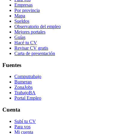
Empresas
Por provincia
Mapa
Sueldos
Observatorio del empleo
Mejores portales
Guías
Hacé tu CV
Revisar CV gratis
Carta de presentación
Fuentes
Computrabajo
Bumeran
ZonaJobs
TrabajoBA
Portal Empleo
Cuenta
Subí tu CV
Para vos
Mi cuenta