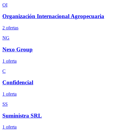
OI
Organización Internacional Agropecuaria
2
oferta
s
NG
Nexo Group
1
oferta
C
Confidencial
1
oferta
SS
Suministra SRL
1
oferta