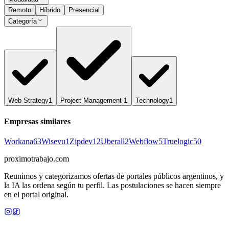
Remoto
Híbrido
Presencial
Categoría
Web Strategy
1
Project Management
1
Technology
1
Empresas similares
Workana
63
Wisevu
1
Zipdev
12
Uberall
2
Webflow
5
Truelogic
50
proximotrabajo
.com
Reunimos y categorizamos ofertas de portales públicos argentinos, y
la IA las ordena según tu perfil. Las postulaciones se hacen siempre
en el portal original.