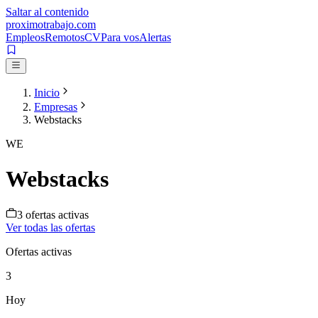
Saltar al contenido
proximotrabajo
.com
Empleos
Remotos
CV
Para vos
Alertas
Inicio
Empresas
Webstacks
WE
Webstacks
3
oferta
s
activa
s
Ver todas las ofertas
Ofertas activas
3
Hoy