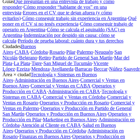
Guías
Qué preguntan en una entrevista de trabajo y cómo
responder
·
Cómo responder “hablame de vos” en una
entrevista
·
Errores en el CV que te dejan afuera (y cómo
evitarlos)
·
Cómo conseguir trabajo sin experiencia en Argentina
·
Qué
poner en el CV si no tenés experiencia
·
Cómo conseguir trabajo de
operario en Argentina
·
Cómo se calcula el aguinaldo (SAC) en
Argentina
·
Indemnización por despido sin causa: cómo se
calcula
·
Período de prueba laboral: cuánto dura y tus derechos
Ciudades
Buenos
Aires
·
CABA
·
Córdoba
·
Rosario
·
Pilar
·
Palermo
·
Neuquén
·
San
Nicolás
·
Belgrano
·
Retiro
·
Partido de General San Martín
·
Mar del
Plata
·
La Plata
·
Tigre
·
San Miguel de Tucumán
·
Vicente
López
·
Ezeiza
·
Mendoza
·
Avellaneda
·
Barracas
·
Beccar
·
Núñez
·
Saavedr
Área × ciudad
Tecnología y Sistemas en Buenos
Aires
·
Administración en Buenos Aires
·
Comercial y Ventas en
Buenos Aires
·
Comercial y Ventas en CABA
·
Operarios y
Producción en CABA
·
Administración en CABA
·
Tecnología y
Sistemas en CABA
·
Comercial y Ventas en Córdoba
·
Comercial y
Ventas en Rosario
·
Operarios y Producción en Rosario
·
Comercial y
Ventas en Palermo
·
Operarios y Producción en Partido de General
San Martín
·
Operarios y Producción en Buenos Aires
·
Operarios y
Producción en Pilar
·
Marketing en Buenos Aires
·
Administración en
Córdoba
·
Atención al Cliente en CABA
·
Salud en Buenos
Aires
·
Operarios y Producción en Córdoba
·
Administración en
Rosario
·
Finanzas en Buenos Aires
·
Operarios y Producción en