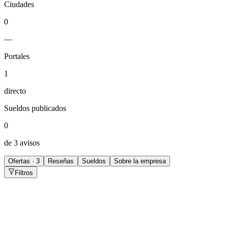
Ciudades
0
—
Portales
1
directo
Sueldos publicados
0
de 3 avisos
Ofertas · 3
Reseñas
Sueldos
Sobre la empresa
Filtros
Web Strategist - Contractor
Remoto
·
hace 9 meses