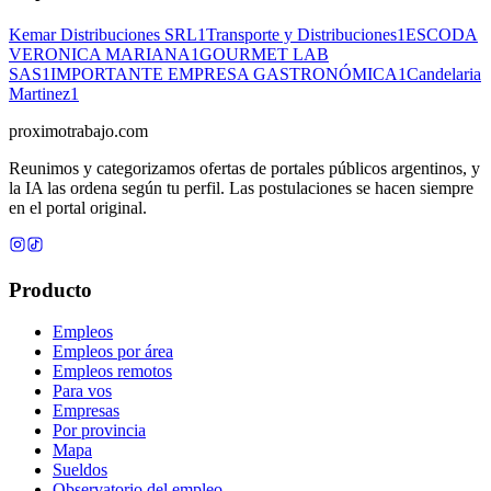
Kemar Distribuciones SRL
1
Transporte y Distribuciones
1
ESCODA
VERONICA MARIANA
1
GOURMET LAB
SAS
1
IMPORTANTE EMPRESA GASTRONÓMICA
1
Candelaria
Martinez
1
proximotrabajo
.com
Reunimos y categorizamos ofertas de portales públicos argentinos, y
la IA las ordena según tu perfil. Las postulaciones se hacen siempre
en el portal original.
Producto
Empleos
Empleos por área
Empleos remotos
Para vos
Empresas
Por provincia
Mapa
Sueldos
Observatorio del empleo