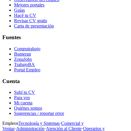
Mejores portales
Guías
Hacé tu CV
Revisar CV gratis
Carta de presentación
Fuentes
Computrabajo
Bumeran
ZonaJobs
TrabajoBA
Portal Empleo
Cuenta
Subí tu CV
Para vos
Mi cuenta
Quiénes somos
Sugerencias / reportar error
Empleos
Tecnología y Sistemas
·
Comercial y
Ventas
·
Administración
·
Atención al Cliente
·
Operarios y