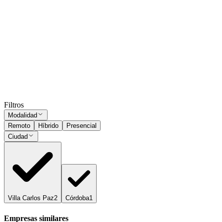
Presencial
Sin sueldo
hace 15 días
Subí tu CV
y ordenamos estos avisos por tu match.
Solo PDF ·
máx. 2 MB
Subir CV
Ocultar vistos
Filtros
Modalidad
Remoto
Híbrido
Presencial
Ciudad
Villa Carlos Paz
2
Córdoba
1
Empresas similares