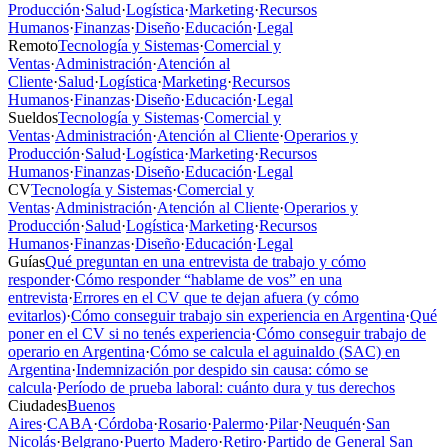
Producción
·
Salud
·
Logística
·
Marketing
·
Recursos
Humanos
·
Finanzas
·
Diseño
·
Educación
·
Legal
Remoto
Tecnología y Sistemas
·
Comercial y
Ventas
·
Administración
·
Atención al
Cliente
·
Salud
·
Logística
·
Marketing
·
Recursos
Humanos
·
Finanzas
·
Diseño
·
Educación
·
Legal
Sueldos
Tecnología y Sistemas
·
Comercial y
Ventas
·
Administración
·
Atención al Cliente
·
Operarios y
Producción
·
Salud
·
Logística
·
Marketing
·
Recursos
Humanos
·
Finanzas
·
Diseño
·
Educación
·
Legal
CV
Tecnología y Sistemas
·
Comercial y
Ventas
·
Administración
·
Atención al Cliente
·
Operarios y
Producción
·
Salud
·
Logística
·
Marketing
·
Recursos
Humanos
·
Finanzas
·
Diseño
·
Educación
·
Legal
Guías
Qué preguntan en una entrevista de trabajo y cómo
responder
·
Cómo responder “hablame de vos” en una
entrevista
·
Errores en el CV que te dejan afuera (y cómo
evitarlos)
·
Cómo conseguir trabajo sin experiencia en Argentina
·
Qué
poner en el CV si no tenés experiencia
·
Cómo conseguir trabajo de
operario en Argentina
·
Cómo se calcula el aguinaldo (SAC) en
Argentina
·
Indemnización por despido sin causa: cómo se
calcula
·
Período de prueba laboral: cuánto dura y tus derechos
Ciudades
Buenos
Aires
·
CABA
·
Córdoba
·
Rosario
·
Palermo
·
Pilar
·
Neuquén
·
San
Nicolás
·
Belgrano
·
Puerto Madero
·
Retiro
·
Partido de General San