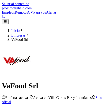
Saltar al contenido
proximotrabajo
.com
Empleos
Remotos
CV
Para vos
Alertas
Inicio
Empresas
VaFood Srl
VaFood Srl
3
oferta
s
activa
s
Activa en
Villa Carlos Paz
y 1 ciudades
Sitio
oficial