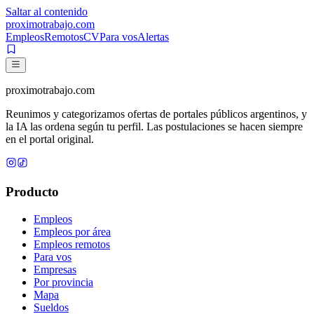
Saltar al contenido
proximotrabajo
.com
Empleos
Remotos
CV
Para vos
Alertas
proximotrabajo
.com
Reunimos y categorizamos ofertas de portales públicos argentinos, y
la IA las ordena según tu perfil. Las postulaciones se hacen siempre
en el portal original.
Producto
Empleos
Empleos por área
Empleos remotos
Para vos
Empresas
Por provincia
Mapa
Sueldos