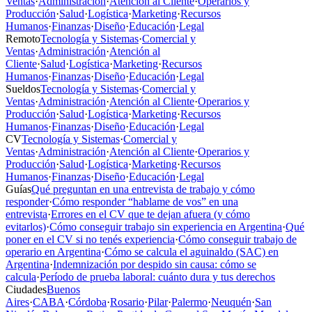
Ventas
·
Administración
·
Atención al Cliente
·
Operarios y
Producción
·
Salud
·
Logística
·
Marketing
·
Recursos
Humanos
·
Finanzas
·
Diseño
·
Educación
·
Legal
Remoto
Tecnología y Sistemas
·
Comercial y
Ventas
·
Administración
·
Atención al
Cliente
·
Salud
·
Logística
·
Marketing
·
Recursos
Humanos
·
Finanzas
·
Diseño
·
Educación
·
Legal
Sueldos
Tecnología y Sistemas
·
Comercial y
Ventas
·
Administración
·
Atención al Cliente
·
Operarios y
Producción
·
Salud
·
Logística
·
Marketing
·
Recursos
Humanos
·
Finanzas
·
Diseño
·
Educación
·
Legal
CV
Tecnología y Sistemas
·
Comercial y
Ventas
·
Administración
·
Atención al Cliente
·
Operarios y
Producción
·
Salud
·
Logística
·
Marketing
·
Recursos
Humanos
·
Finanzas
·
Diseño
·
Educación
·
Legal
Guías
Qué preguntan en una entrevista de trabajo y cómo
responder
·
Cómo responder “hablame de vos” en una
entrevista
·
Errores en el CV que te dejan afuera (y cómo
evitarlos)
·
Cómo conseguir trabajo sin experiencia en Argentina
·
Qué
poner en el CV si no tenés experiencia
·
Cómo conseguir trabajo de
operario en Argentina
·
Cómo se calcula el aguinaldo (SAC) en
Argentina
·
Indemnización por despido sin causa: cómo se
calcula
·
Período de prueba laboral: cuánto dura y tus derechos
Ciudades
Buenos
Aires
·
CABA
·
Córdoba
·
Rosario
·
Pilar
·
Palermo
·
Neuquén
·
San