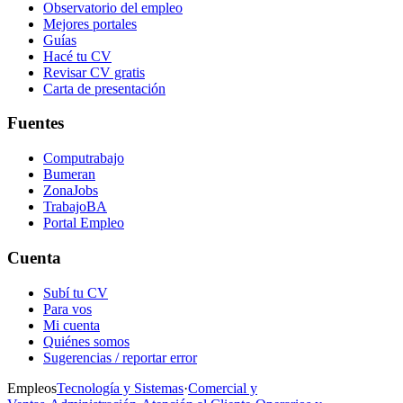
Observatorio del empleo
Mejores portales
Guías
Hacé tu CV
Revisar CV gratis
Carta de presentación
Fuentes
Computrabajo
Bumeran
ZonaJobs
TrabajoBA
Portal Empleo
Cuenta
Subí tu CV
Para vos
Mi cuenta
Quiénes somos
Sugerencias / reportar error
Empleos
Tecnología y Sistemas
·
Comercial y