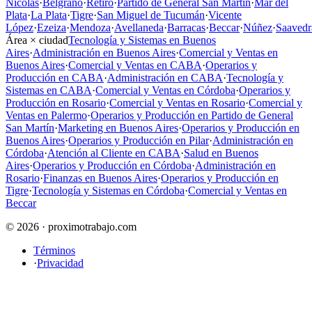
Nicolás
·
Belgrano
·
Retiro
·
Partido de General San Martín
·
Mar del
Plata
·
La Plata
·
Tigre
·
San Miguel de Tucumán
·
Vicente
López
·
Ezeiza
·
Mendoza
·
Avellaneda
·
Barracas
·
Beccar
·
Núñez
·
Saavedr
Área × ciudad
Tecnología y Sistemas en Buenos
Aires
·
Administración en Buenos Aires
·
Comercial y Ventas en
Buenos Aires
·
Comercial y Ventas en CABA
·
Operarios y
Producción en CABA
·
Administración en CABA
·
Tecnología y
Sistemas en CABA
·
Comercial y Ventas en Córdoba
·
Operarios y
Producción en Rosario
·
Comercial y Ventas en Rosario
·
Comercial y
Ventas en Palermo
·
Operarios y Producción en Partido de General
San Martín
·
Marketing en Buenos Aires
·
Operarios y Producción en
Buenos Aires
·
Operarios y Producción en Pilar
·
Administración en
Córdoba
·
Atención al Cliente en CABA
·
Salud en Buenos
Aires
·
Operarios y Producción en Córdoba
·
Administración en
Rosario
·
Finanzas en Buenos Aires
·
Operarios y Producción en
Tigre
·
Tecnología y Sistemas en Córdoba
·
Comercial y Ventas en
Beccar
© 2026 · proximotrabajo.com
Términos
·
Privacidad