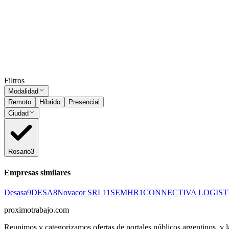
Presencial
Sin sueldo
hace 1 mes
Subí tu CV
y ordenamos estos avisos por tu match.
Solo PDF · máx.
Subir CV
Ocultar vistos
Filtros
Modalidad
Remoto
Híbrido
Presencial
Ciudad
Rosario
3
Empresas similares
Desasa
9
DESA
8
Novacor SRL
11
SEMHR
1
CONNECTIVA LOGIST
proximotrabajo
.com
Reunimos y categorizamos ofertas de portales públicos argentinos, y la