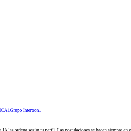
 2 MB
ICA
1
Grupo Intertron
1
 IA las ordena según tu perfil. Las postulaciones se hacen siempre en el