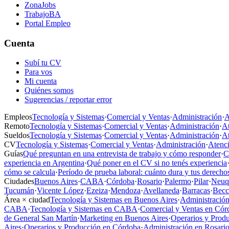
ZonaJobs
TrabajoBA
Portal Empleo
Cuenta
Subí tu CV
Para vos
Mi cuenta
Quiénes somos
Sugerencias / reportar error
Empleos
Tecnología y Sistemas
·
Comercial y Ventas
·
Administración
·
A
Remoto
Tecnología y Sistemas
·
Comercial y Ventas
·
Administración
·
At
Sueldos
Tecnología y Sistemas
·
Comercial y Ventas
·
Administración
·
At
CV
Tecnología y Sistemas
·
Comercial y Ventas
·
Administración
·
Atenci
Guías
Qué preguntan en una entrevista de trabajo y cómo responder
·
C
experiencia en Argentina
·
Qué poner en el CV si no tenés experiencia
cómo se calcula
·
Período de prueba laboral: cuánto dura y tus derecho
Ciudades
Buenos Aires
·
CABA
·
Córdoba
·
Rosario
·
Palermo
·
Pilar
·
Neuq
Tucumán
·
Vicente López
·
Ezeiza
·
Mendoza
·
Avellaneda
·
Barracas
·
Becc
Área × ciudad
Tecnología y Sistemas en Buenos Aires
·
Administración
CABA
·
Tecnología y Sistemas en CABA
·
Comercial y Ventas en Cór
de General San Martín
·
Marketing en Buenos Aires
·
Operarios y Prod
Aires
·
Operarios y Producción en Córdoba
·
Administración en Rosari