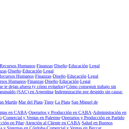
Recursos Humanos
·
Finanzas
·
Diseño
·
Educación
·
Legal
nzas
·
Diseño
·
Educación
·
Legal
Recursos Humanos
·
Finanzas
·
Diseño
·
Educación
·
Legal
rsos Humanos
·
Finanzas
·
Diseño
·
Educación
·
Legal
e te dejan afuera (y cómo evitarlos)
·
Cómo conseguir trabajo sin
aguinaldo (SAC) en Argentina
·
Indemnización por despido sin causa:
an Martín
·
Mar del Plata
·
Tigre
·
La Plata
·
San Miguel de
entas en CABA
·
Operarios y Producción en CABA
·
Administración en
o
·
Comercial y Ventas en Palermo
·
Operarios y Producción en Partido
ción en Pilar
·
Atención al Cliente en CABA
·
Salud en Buenos
a y Sistemas en Córdoba
·
Comercial y Ventas en Beccar