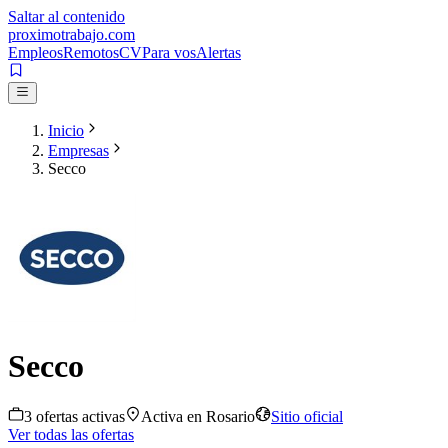
Saltar al contenido
proximotrabajo
.com
Empleos
Remotos
CV
Para vos
Alertas
Inicio
Empresas
Secco
Secco
3
oferta
s
activa
s
Activa en
Rosario
Sitio oficial
Ver todas las ofertas