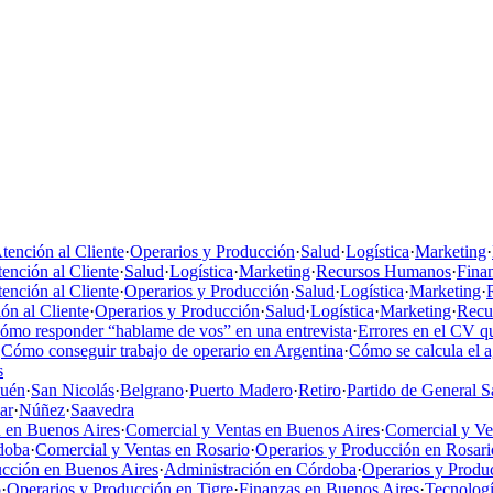
tención al Cliente
·
Operarios y Producción
·
Salud
·
Logística
·
Marketing
·
ención al Cliente
·
Salud
·
Logística
·
Marketing
·
Recursos Humanos
·
Fina
ención al Cliente
·
Operarios y Producción
·
Salud
·
Logística
·
Marketing
·
ón al Cliente
·
Operarios y Producción
·
Salud
·
Logística
·
Marketing
·
Recu
ómo responder “hablame de vos” en una entrevista
·
Errores en el CV qu
·
Cómo conseguir trabajo de operario en Argentina
·
Cómo se calcula el 
s
uén
·
San Nicolás
·
Belgrano
·
Puerto Madero
·
Retiro
·
Partido de General S
ar
·
Núñez
·
Saavedra
 en Buenos Aires
·
Comercial y Ventas en Buenos Aires
·
Comercial y V
doba
·
Comercial y Ventas en Rosario
·
Operarios y Producción en Rosari
ucción en Buenos Aires
·
Administración en Córdoba
·
Operarios y Produc
o
·
Operarios y Producción en Tigre
·
Finanzas en Buenos Aires
·
Tecnologí