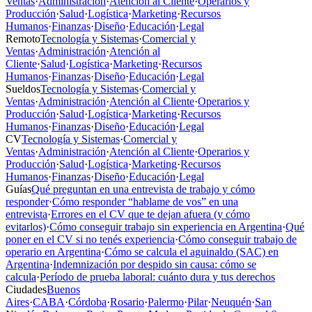
Ventas
·
Administración
·
Atención al Cliente
·
Operarios y
Producción
·
Salud
·
Logística
·
Marketing
·
Recursos
Humanos
·
Finanzas
·
Diseño
·
Educación
·
Legal
Remoto
Tecnología y Sistemas
·
Comercial y
Ventas
·
Administración
·
Atención al
Cliente
·
Salud
·
Logística
·
Marketing
·
Recursos
Humanos
·
Finanzas
·
Diseño
·
Educación
·
Legal
Sueldos
Tecnología y Sistemas
·
Comercial y
Ventas
·
Administración
·
Atención al Cliente
·
Operarios y
Producción
·
Salud
·
Logística
·
Marketing
·
Recursos
Humanos
·
Finanzas
·
Diseño
·
Educación
·
Legal
CV
Tecnología y Sistemas
·
Comercial y
Ventas
·
Administración
·
Atención al Cliente
·
Operarios y
Producción
·
Salud
·
Logística
·
Marketing
·
Recursos
Humanos
·
Finanzas
·
Diseño
·
Educación
·
Legal
Guías
Qué preguntan en una entrevista de trabajo y cómo
responder
·
Cómo responder “hablame de vos” en una
entrevista
·
Errores en el CV que te dejan afuera (y cómo
evitarlos)
·
Cómo conseguir trabajo sin experiencia en Argentina
·
Qué
poner en el CV si no tenés experiencia
·
Cómo conseguir trabajo de
operario en Argentina
·
Cómo se calcula el aguinaldo (SAC) en
Argentina
·
Indemnización por despido sin causa: cómo se
calcula
·
Período de prueba laboral: cuánto dura y tus derechos
Ciudades
Buenos
Aires
·
CABA
·
Córdoba
·
Rosario
·
Palermo
·
Pilar
·
Neuquén
·
San