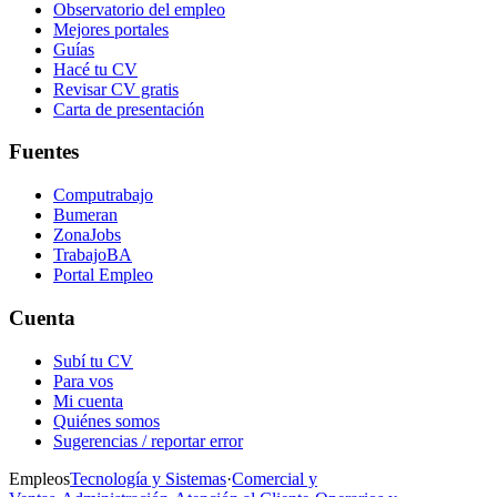
Observatorio del empleo
Mejores portales
Guías
Hacé tu CV
Revisar CV gratis
Carta de presentación
Fuentes
Computrabajo
Bumeran
ZonaJobs
TrabajoBA
Portal Empleo
Cuenta
Subí tu CV
Para vos
Mi cuenta
Quiénes somos
Sugerencias / reportar error
Empleos
Tecnología y Sistemas
·
Comercial y