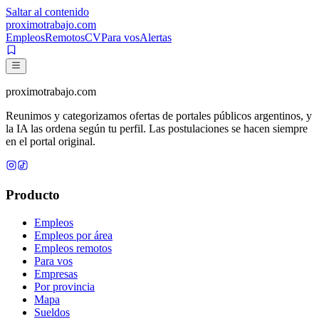
Saltar al contenido
proximotrabajo
.com
Empleos
Remotos
CV
Para vos
Alertas
proximotrabajo
.com
Reunimos y categorizamos ofertas de portales públicos argentinos, y
la IA las ordena según tu perfil. Las postulaciones se hacen siempre
en el portal original.
Producto
Empleos
Empleos por área
Empleos remotos
Para vos
Empresas
Por provincia
Mapa
Sueldos